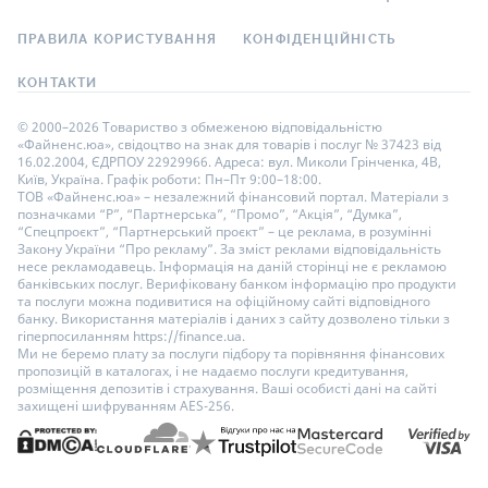
ПРАВИЛА КОРИСТУВАННЯ
КОНФІДЕНЦІЙНІСТЬ
КОНТАКТИ
© 2000–2026 Товариство з обмеженою відповідальністю
«Файненс.юа», свідоцтво на знак для товарів і послуг № 37423 від
16.02.2004, ЄДРПОУ 22929966. Адреса: вул. Миколи Грінченка, 4В,
Київ, Україна. Графік роботи: Пн–Пт 9:00–18:00.
ТОВ «Файненс.юа» – незалежний фінансовий портал. Матеріали з
позначками “Р”, “Партнерська”, “Промо”, “Акція”, “Думка”,
“Спецпроєкт”, “Партнерський проєкт” – це реклама, в розумінні
Закону України “Про рекламу”. За зміст реклами відповідальність
несе рекламодавець. Інформація на даній сторінці не є рекламою
банківських послуг. Верифіковану банком інформацію про продукти
та послуги можна подивитися на офіційному сайті відповідного
банку. Використання матеріалів і даних з сайту дозволено тільки з
гіперпосиланням https://finance.ua.
Ми не беремо плату за послуги підбору та порівняння фінансових
пропозицій в каталогах, і не надаємо послуги кредитування,
розміщення депозитів і страхування. Ваші особисті дані на сайті
захищені шифруванням AES-256.