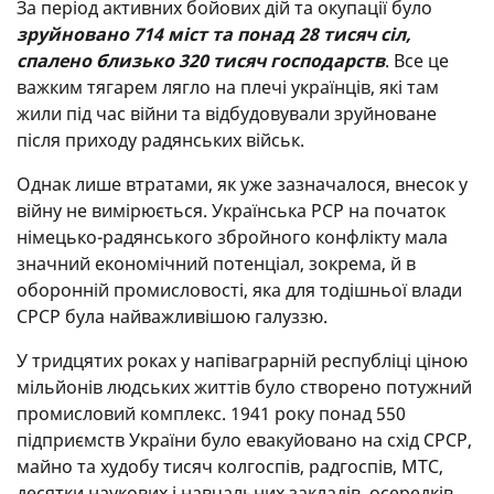
За період активних бойових дій та окупації було
зруйновано 714 міст та понад 28 тисяч сіл,
спалено близько 320 тисяч господарств
. Все це
важким тягарем лягло на плечі українців, які там
жили під час війни та відбудовували зруйноване
після приходу радянських військ.
Однак лише втратами, як уже зазначалося, внесок у
війну не вимірюється. Українська РСР на початок
німецько-радянського збройного конфлікту мала
значний економічний потенціал, зокрема, й в
оборонній промисловості, яка для тодішньої влади
СРСР була найважливішою галуззю.
У тридцятих роках у напіваграрній республіці ціною
мільйонів людських життів було створено потужний
промисловий комплекс. 1941 року понад 550
підприємств України було евакуйовано на схід СРСР,
майно та худобу тисяч колгоспів, радгоспів, МТС,
десятки наукових і навчальних закладів, осередків