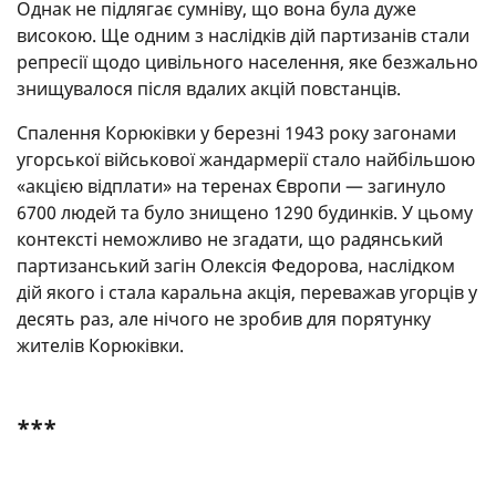
Однак не підлягає сумніву, що вона була дуже
високою. Ще одним з наслідків дій партизанів стали
репресії щодо цивільного населення, яке безжально
знищувалося після вдалих акцій повстанців.
Спалення Корюківки у березні 1943 року загонами
угорської військової жандармерії стало найбільшою
«акцією відплати» на теренах Європи — загинуло
6700 людей та було знищено 1290 будинків. У цьому
контексті неможливо не згадати, що радянський
партизанський загін Олексія Федорова, наслідком
дій якого і стала каральна акція, переважав угорців у
десять раз, але нічого не зробив для порятунку
жителів Корюківки.
***