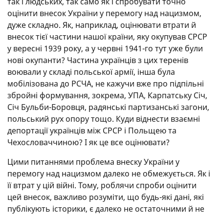
так і людських, так само як і спробувати точно
оцінити внесок України у перемогу над нацизмом,
дуже складно. Як, наприклад, оцінювати втрати й
внесок тієї частини нашої країни, яку окупував СРСР
у вересні 1939 року, а у червні 1941-го тут уже були
нові окупанти? Частина українців з цих теренів
воювали у складі польської армії, інша була
мобілізована до РСЧА, не кажучи вже про підпільні
збройні формування, зокрема, УПА, Карпатську Січ,
Січ Бульби-Боровця, радянські партизанські загони,
польський рух опору тощо. Куди віднести взаємні
депортації українців між СРСР і Польщею та
Чехословаччиною? І як це все оцінювати?
Цими питаннями проблема внеску України у
перемогу над нацизмом далеко не обмежується. Як і
її втрат у цій війні. Тому, роблячи спроби оцінити
цей внесок, важливо розуміти, що будь-які дані, які
публікують історики, є далеко не остаточними й не