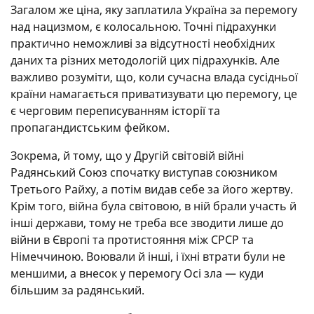
Загалом же ціна, яку заплатила Україна за перемогу
над нацизмом, є колосальною. Точні підрахунки
практично неможливі за відсутності необхідних
даних та різних методологій цих підрахунків. Але
важливо розуміти, що, коли сучасна влада сусідньої
країни намагається приватизувати цю перемогу, це
є черговим переписуванням історії та
пропагандистським фейком.
Зокрема, й тому, що у Другій світовій війні
Радянський Союз спочатку виступав союзником
Третього Райху, а потім видав себе за його жертву.
Крім того, війна була світовою, в ній брали участь й
інші держави, тому не треба все зводити лише до
війни в Європі та протистояння між СРСР та
Німеччиною. Воювали й інші, і їхні втрати були не
меншими, а внесок у перемогу Осі зла — куди
більшим за радянський.