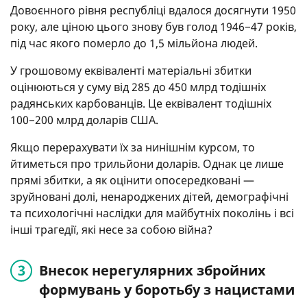
Довоєнного рівня республіці вдалося досягнути 1950
року, але ціною цього знову був голод 1946−47 років,
під час якого померло до 1,5 мільйона людей.
У грошовому еквіваленті матеріальні збитки
оцінюються у суму від 285 до 450 млрд тодішніх
радянських карбованців. Це еквівалент тодішніх
100−200 млрд доларів США.
Якщо перерахувати їх за нинішнім курсом, то
йтиметься про трильйони доларів. Однак це лише
прямі збитки, а як оцінити опосередковані —
зруйновані долі, ненароджених дітей, демографічні
та психологічні наслідки для майбутніх поколінь і всі
інші трагедії, які несе за собою війна?
Внесок нерегулярних збройних
формувань у боротьбу з нацистами