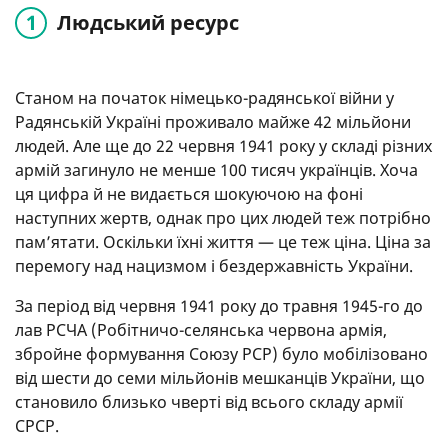
Людський ресурс
Станом на початок німецько-радянської війни у
Радянській Україні проживало майже 42 мільйони
людей. Але ще до 22 червня 1941 року у складі різних
армій загинуло не менше 100 тисяч українців. Хоча
ця цифра й не видається шокуючою на фоні
наступних жертв, однак про цих людей теж потрібно
пам’ятати. Оскільки їхні життя — це теж ціна. Ціна за
перемогу над нацизмом і бездержавність України.
За період від червня 1941 року до травня 1945-го до
лав РСЧА (Робітничо-селянська червона армія,
збройне формування Союзу РСР) було мобілізовано
від шести до семи мільйонів мешканців України, що
становило близько чверті від всього складу армії
СРСР.