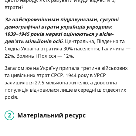
цього народу. Як їх рахувати й куди віднести ці
втрати?
За найскромнішими підрахунками, сукупні
демографічні втрати українців упродовж
1939−1945 років наразі оцінюються у вісім-
дев'ять мільйонів осіб
. Центральна, Південна та
Східна Україна втратила 30% населення, Галичина —
22%, Волинь і Полісся — 12%.
Загалом же на Україну припала третина військових
та цивільних втрат СРСР. 1944 року в УРСР
залишилося 27,5 мільйона жителів, а довоєнна
популяція відновилася лише в середні шістдесятих
років.
Матеріальний ресурс