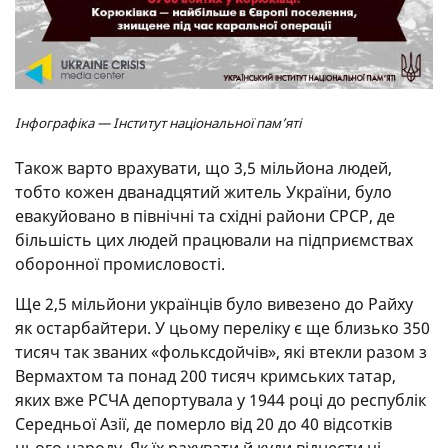
Інфографіка — Інститут національної пам’яті
Також варто врахувати, що 3,5 мільйона людей,
тобто кожен дванадцятий житель України, було
евакуйовано в північні та східні райони СРСР, де
більшість цих людей працювали на підприємствах
оборонної промисловості.
Ще 2,5 мільйони українців було вивезено до Райху
як остарбайтери. У цьому переліку є ще близько 350
тисяч так званих «фольксдойчів», які втекли разом з
Вермахтом та понад 200 тисяч кримських татар,
яких вже РСЧА депортувала у 1944 році до республік
Середньої Азії, де померло від 20 до 40 відсотків