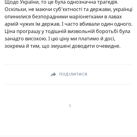
Щодо України, то це була однозначна трагедія.
Оскільки, не маючи суб’єктності та держави, українці
опинилися безпорадними маріонетками в лавах
армій чужих їм держав. І часто вбивали один одного.
Ціна програшу у тодішній визвольній боротьбі була
занадто високою. І цю ціну ми платимо й досі,
зокрема й тим, що змушені доводити очевидне.
ПОДІЛИТИСЯ