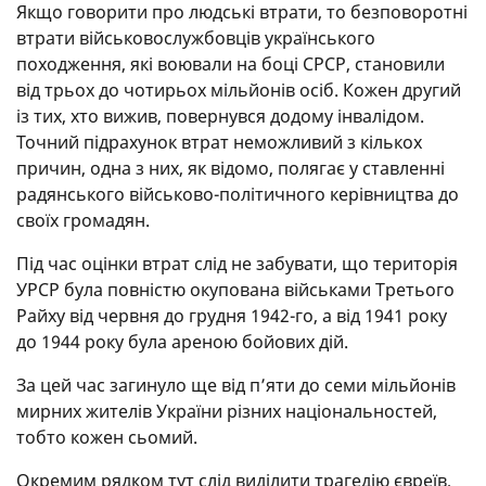
Якщо говорити про людські втрати, то безповоротні
втрати військовослужбовців українського
походження, які воювали на боці СРСР, становили
від трьох до чотирьох мільйонів осіб. Кожен другий
із тих, хто вижив, повернувся додому інвалідом.
Точний підрахунок втрат неможливий з кількох
причин, одна з них, як відомо, полягає у ставленні
радянського військово-політичного керівництва до
своїх громадян.
Під час оцінки втрат слід не забувати, що територія
УРСР була повністю окупована військами Третього
Райху від червня до грудня 1942-го, а від 1941 року
до 1944 року була ареною бойових дій.
За цей час загинуло ще від п’яти до семи мільйонів
мирних жителів України різних національностей,
тобто кожен сьомий.
Окремим рядком тут слід виділити трагедію євреїв,