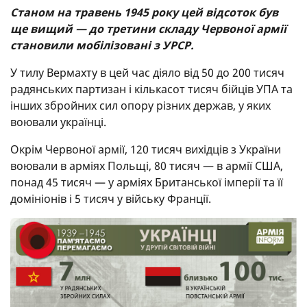
Станом на травень 1945 року цей відсоток був
ще вищий — до третини складу Червоної армії
становили мобілізовані з УРСР.
У тилу Вермахту в цей час діяло від 50 до 200 тисяч
радянських партизан і кількасот тисяч бійців УПА та
інших збройних сил опору різних держав, у яких
воювали українці.
Окрім Червоної армії, 120 тисяч вихідців з України
воювали в арміях Польщі, 80 тисяч — в армії США,
понад 45 тисяч — у арміях Британської імперії та її
домініонів і 5 тисяч у війську Франції.