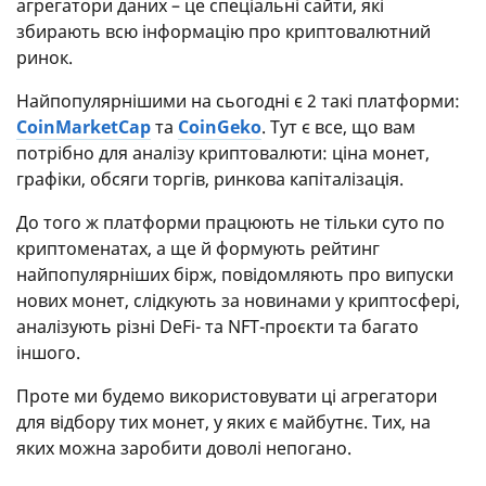
агрегатори даних – це спеціальні сайти, які
збирають всю інформацію про криптовалютний
ринок.
Найпопулярнішими на сьогодні є 2 такі платформи:
CoinMarketCap
та
CoinGeko
. Тут є все, що вам
потрібно для аналізу криптовалюти: ціна монет,
графіки, обсяги торгів, ринкова капіталізація.
До того ж платформи працюють не тільки суто по
криптоменатах, а ще й формують рейтинг
найпопулярніших бірж, повідомляють про випуски
нових монет, слідкують за новинами у криптосфері,
аналізують різні DeFi- та NFT-проєкти та багато
іншого.
Проте ми будемо використовувати ці агрегатори
для відбору тих монет, у яких є майбутнє. Тих, на
яких можна заробити доволі непогано.