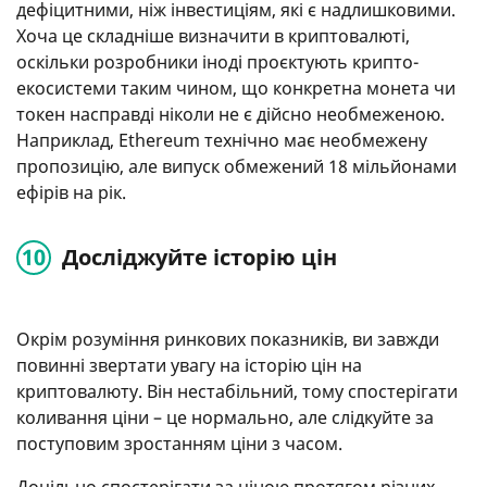
дефіцитними, ніж інвестиціям, які є надлишковими.
Хоча це складніше визначити в криптовалюті,
оскільки розробники іноді проєктують крипто-
екосистеми таким чином, що конкретна монета чи
токен насправді ніколи не є дійсно необмеженою.
Наприклад, Ethereum технічно має необмежену
пропозицію, але випуск обмежений 18 мільйонами
ефірів на рік.
Досліджуйте історію цін
Окрім розуміння ринкових показників, ви завжди
повинні звертати увагу на історію цін на
криптовалюту. Він нестабільний, тому спостерігати
коливання ціни – це нормально, але слідкуйте за
поступовим зростанням ціни з часом.
Доцільно спостерігати за ціною протягом різних