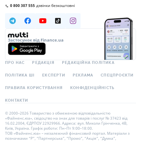
0 800 307 555
дзвінки безкоштовні
Застосунок від Finance.ua
ПРО НАС
РЕДАКЦІЯ
РЕДАКЦІЙНА ПОЛІТИКА
ПОЛІТИКА ШІ
ЕКСПЕРТИ
РЕКЛАМА
СПЕЦПРОЄКТИ
ПРАВИЛА КОРИСТУВАННЯ
КОНФІДЕНЦІЙНІСТЬ
КОНТАКТИ
© 2000–2026 Товариство з обмеженою відповідальністю
«Файненс.юа», свідоцтво на знак для товарів і послуг № 37423 від
16.02.2004, ЄДРПОУ 22929966. Адреса: вул. Миколи Грінченка, 4В,
Київ, Україна. Графік роботи: Пн–Пт 9:00–18:00.
ТОВ «Файненс.юа» – незалежний фінансовий портал. Матеріали з
позначками “Р”, “Партнерська”, “Промо”, “Акція”, “Думка”,