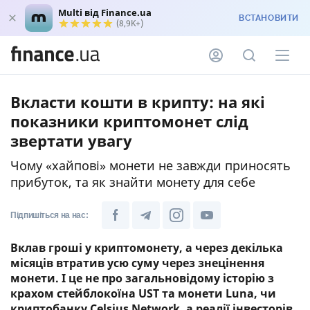
Multi від Finance.ua
ВСТАНОВИТИ
(8,9K+)
Вкласти кошти в крипту: на які
показники криптомонет слід
звертати увагу
Чому «хайпові» монети не завжди приносять
прибуток, та як знайти монету для себе
Підпишіться на нас:
Вклав гроші у криптомонету, а через декілька
місяців втратив усю суму через знецінення
монети. І це не про загальновідому історію з
крахом стейблокоїна UST та монети Luna, чи
криптобанку Celsius Network, а реалії інвесторів