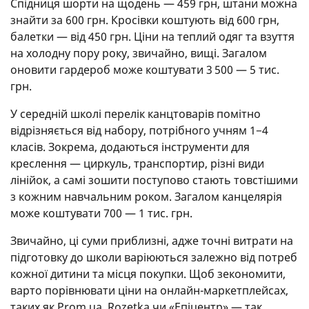
Спідниця шорти на щодень — 459 грн, штани можна
знайти за 600 грн. Кросівки коштують від 600 грн,
балетки — від 450 грн. Ціни на теплий одяг та взуття
на холодну пору року, звичайно, вищі. Загалом
оновити гардероб може коштувати 3 500 — 5 тис.
грн.
У середній школі перелік канцтоварів помітно
відрізняється від набору, потрібного учням 1−4
класів. Зокрема, додаються інструменти для
креслення — циркуль, транспортир, різні види
лінійок, а самі зошити поступово стають товстішими
з кожним навчальним роком. Загалом канцелярія
може коштувати 700 — 1 тис. грн.
Звичайно, ці суми приблизні, адже точні витрати на
підготовку до школи варіюються залежно від потреб
кожної дитини та місця покупки. Щоб зекономити,
варто порівнювати ціни на онлайн-маркетплейсах,
таких як Prom.ua, Rozetka чи «Епіцентр» — так