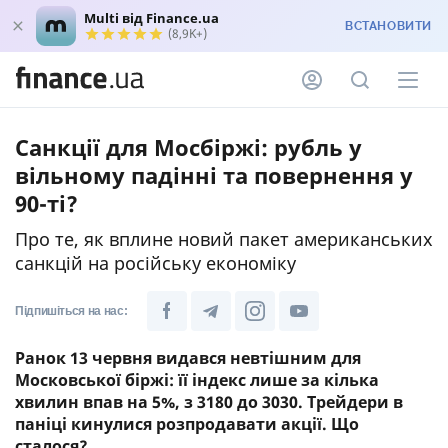
Multi від Finance.ua
ВСТАНОВИТИ
(8,9K+)
Санкції для Мосбіржі: рубль у
вільному падінні та повернення у
90-ті?
Про те, як вплине новий пакет американських
санкцій на російську економіку
Підпишіться на нас:
Ранок 13 червня видався невтішним для
Московської біржі: її індекс лише за кілька
хвилин впав на 5%, з 3180 до 3030. Трейдери в
паніці кинулися розпродавати акції. Що
сталося?