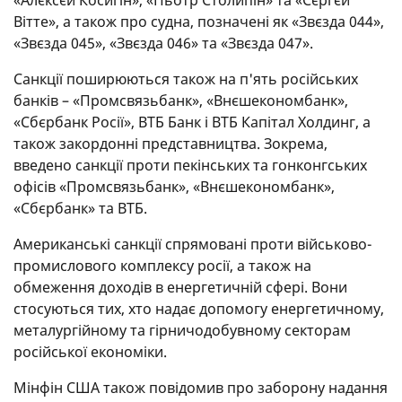
Вітте», а також про судна, позначені як «Звєзда 044»,
«Звєзда 045», «Звєзда 046» та «Звєзда 047».
Санкції поширюються також на п'ять російських
банків – «Промсвязьбанк», «Внєшекономбанк»,
«Сбєрбанк Росії», ВТБ Банк і ВТБ Капітал Холдинг, а
також закордонні представництва. Зокрема,
введено санкції проти пекінських та гонконгських
офісів «Промсвязьбанк», «Внєшекономбанк»,
«Сбєрбанк» та ВТБ.
Американські санкції спрямовані проти військово-
промислового комплексу росії, а також на
обмеження доходів в енергетичній сфері. Вони
стосуються тих, хто надає допомогу енергетичному,
металургійному та гірничодобувному секторам
російської економіки.
Мінфін США також повідомив про заборону надання