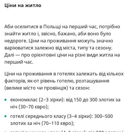
Ціни на житло
Аби оселитися в Польщі на перший час, потрібно
знайти житло і, звісно, бажано, аби воно було
недороге. Ціни на проживання можуть значно
варіюватися залежно від міста, типу та сезону.
Далі — про орієнтовні ціни на різні види житла на
перший час.
Ціни на проживання в готелях залежать від кількох
факторів, як-от рівень готелю, розташування
(велике місто чи провінція) та сезон:
економклас (2−3 зірки): від 150 до 300 злотих за
ніч (30−70 євро);
готелі середнього класу (3−4 зірки): 300−500
злотих за ніч (70−110 євро);