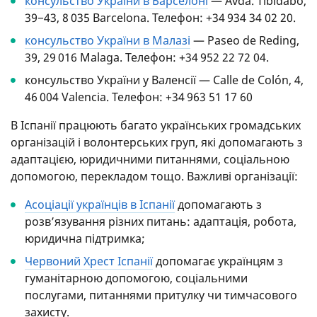
консульство України в Барселоні
— Avda. Tibidabo,
39−43, 8 035 Barcelona. Телефон: +34 934 34 02 20.
консульство України в Малазі
— Paseo de Reding,
39, 29 016 Malaga. Телефон: +34 952 22 72 04.
консульство України у Валенсії — Calle de Colón, 4,
46 004 Valencia. Телефон: +34 963 51 17 60
В Іспанії працюють багато українських громадських
організацій і волонтерських груп, які допомагають з
адаптацією, юридичними питаннями, соціальною
допомогою, перекладом тощо. Важливі організації:
Асоціації українців в Іспанії
допомагають з
розв’язування різних питань: адаптація, робота,
юридична підтримка;
Червоний Хрест Іспанії
допомагає українцям з
гуманітарною допомогою, соціальними
послугами, питаннями притулку чи тимчасового
захисту.