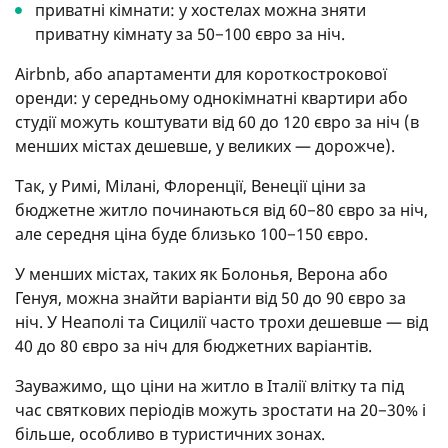
приватні кімнати: у хостелах можна зняти
приватну кімнату за 50−100 євро за ніч.
Airbnb, або апартаменти для короткострокової
оренди: у середньому однокімнатні квартири або
студії можуть коштувати від 60 до 120 євро за ніч (в
менших містах дешевше, у великих — дорожче).
Так, у Римі, Мілані, Флоренції, Венеції ціни за
бюджетне житло починаються від 60−80 євро за ніч,
але середня ціна буде близько 100−150 євро.
У менших містах, таких як Болонья, Верона або
Генуя, можна знайти варіанти від 50 до 90 євро за
ніч. У Неаполі та Сицилії часто трохи дешевше — від
40 до 80 євро за ніч для бюджетних варіантів.
Зауважимо, що ціни на житло в Італії влітку та під
час святкових періодів можуть зростати на 20−30% і
більше, особливо в туристичних зонах.