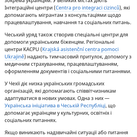
зокрема українцям. У великих містах діють
Інтеграційні центри (
Centra pro integraci cizinců
), які
допомагають мігрантам з консультаціями щодо
працевлаштування, навчання та соціальних питань.
Чеський уряд також створив спеціальні центри для
допомоги українським біженцям. Регіональні
центри KACPU (
Krajská asistenční centra pomoci
Ukrajině
) надають тимчасовий притулок, допомогу з
медичним страхуванням, працевлаштуванням,
оформленням документів і соціальними питаннями.
У Чехії діє низка українських громадських
організацій, які допомагають співвітчизникам
адаптуватися в нових умовах. Одна з них —
Українська ініціатива в Чеській Республіці
, що
допомагає українцям у культурних, освітніх і
соціальних питаннях.
Якщо виникають надзвичайні ситуації або питання