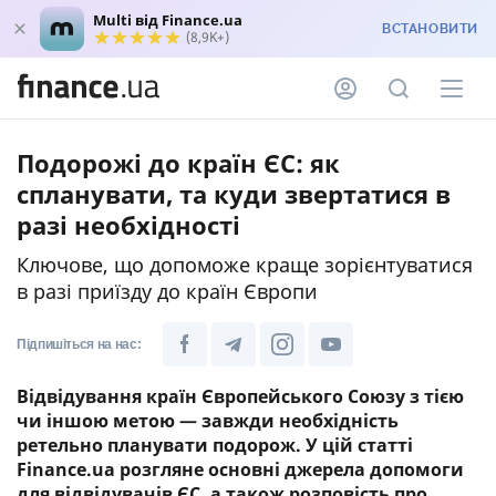
Multi від Finance.ua
ВСТАНОВИТИ
(8,9K+)
Подорожі до країн ЄС: як
спланувати, та куди звертатися в
разі необхідності
Ключове, що допоможе краще зорієнтуватися
в разі приїзду до країн Європи
Підпишіться на нас:
Відвідування країн Європейського Союзу з тією
чи іншою метою — завжди необхідність
ретельно планувати подорож. У цій статті
Finance.ua розгляне основні джерела допомоги
для відвідувачів ЄС, а також розповість про