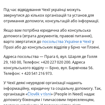
Під час відвідування Чехії українці можуть
звернутися до кількох організацій та установ для
отримання допомоги, консультацій або інформації.
Якщо вам потрібна юридична або консульська
допомога (втрата документів, правові питання),
варто звертатися до
посольства України в Чехії
у
Празі або до консульських відділів у Брно чи Плзені.
Адреса посольства — Прага 6, вул. Шарля де Голля
29, 160 00, Телефон: +420 227 020 200. Адреса
консульського відділу — Брно, вул. Барвічова 56.
Телефон: + 420 541 216 973.
У Чехії деякі неурядові організації надають
інформаційну, юридичну та соціальну допомогу. Так,
організація «
Člověk v tísni
» (People in Need) надає
допомогу біженцям і тимчасовим переселенцям,