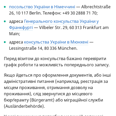
посольство України в Німеччині
— Albrechtstraße
26, 10 117 Berlin. Телефон: +49 30 2888 71 70;
адреса
Генерального консульства України у
Франкфурті
— Vilbeler Str. 29, 60 313 Frankfurt am
Main;
адреса
консульства України в Мюнхені
—
Lessingstraße 14, 80 336 München.
Перед візитом до консульства бажано перевірити
графік роботи та можливість попереднього запису.
Якщо йдеться про оформлення документів, або інші
адміністративні питання (наприклад, реєстрація за
місцем проживання, отримання дозволу на
проживання), слід звернутися до місцевого
бюрґерамту (Bürgeramt) або міграційної служби
(Ausländerbehörde).