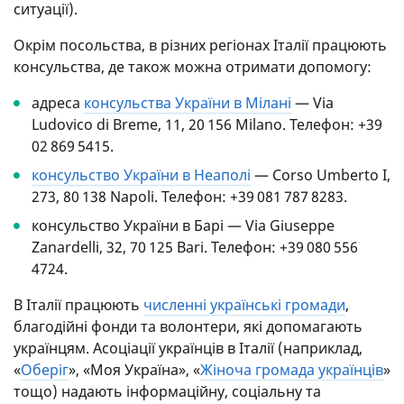
ситуації).
Окрім посольства, в різних регіонах Італії працюють
консульства, де також можна отримати допомогу:
адреса
консульства України в Мілані
— Via
Ludovico di Breme, 11, 20 156 Milanо. Телефон: +39
02 869 5415.
консульство України в Неаполі
— Corso Umberto I,
273, 80 138 Napoli. Телефон: +39 081 787 8283.
консульство України в Барі — Via Giuseppe
Zanardelli, 32, 70 125 Bari. Телефон: +39 080 556
4724.
В Італії працюють
численні українські громади
,
благодійні фонди та волонтери, які допомагають
українцям. Асоціації українців в Італії (наприклад,
«
Оберіг
», «Моя Україна», «
Жіноча громада українців
»
тощо) надають інформаційну, соціальну та