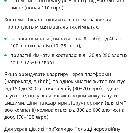
готелі високого класу (4−5 зірок): від 500 злотих і
вище (понад 110 євро).
Хостели є бюджетнішим варіантом і зазвичай
пропонують місця в загальних кімнатах:
загальні кімнати (кімнати на 4−8 осіб): від 40 до
100 злотих за ніч (10−25 євро);
приватні кімнати в хостелах: від 120 до 250 злотих
за ніч (25−60 євро).
Якщо орендувати квартиру через платформи
(наприклад, Airbnb), то однокімнатне житло коштує
від 150 до 300 злотих за добу (30−70 євро). Однак
зауважте, що у великих містах ціни можуть бути
вищими. Ціни на квартири зі зручностями (для сім’ї
або компанії) коливаються від 300 до 600 злотих на
добу (70−130 євро).
Для українців, які приїхали до Польщі через війну,