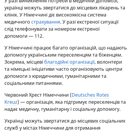
У разі виникнення потреби в медичній допомозі,
українці можуть звертатися до місцевих лікарень та
клінік. У Німеччині діє високоякісна система
медичного
страхування
. У разі екстреної ситуації
слід телефонувати за номером екстреної
допомоги — 112.
У Німеччині працює багато організацій, що надають
допомогу українським переселенцям та біженцям.
Зокрема, місцеві
благодійні організації
, волонтери
та німецькі ініціативи часто організовують центри
допомоги з юридичними, гуманітарними та
соціальними питаннями.
Червоний Хрест Німеччини (
Deutsches Rotes
Kreuz
) — організація, яка підтримує переселенців та
надає медичну, гуманітарну і соціальну допомогу.
Українці можуть звертатися до місцевих соціальних
служб у містах Німеччини для отримання