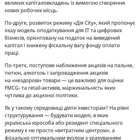
великих капіталовкладень із вимогою створення
нових робочих місць.
По-друге, розвиток режиму «Дія City», який пропонує
іншу модель оподаткування для ІТ та цифрових
бізнесів, орієнтовану на податок на виведений
капітал і знижену фіскальну вагу фонду оплати
праці.
По-третє, поступове наближення акцизів на пальне,
тютюн, алкоголь і запровадження акцизів
на «нездорові» товари — це важливо для оцінки
FMCG- та retail-активів, маржинальність яких
чутлива до акцизної політики.
Як у такому середовищі діяти інвесторам? На рівні
структурування — будувати моделі, в яких
українська юрособа або резидент спеціального
режиму є не просто «витратним центром», а
фіскально оптимальним вузлом з урахуванням