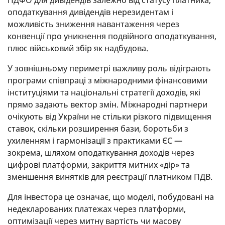
оподаткування дивідендів нерезидентам і
можливість зниження навантаження через
конвенції про уникнення подвійного оподаткування,
плюс військовий збір як надбудова.
У зовнішньому периметрі важливу роль відіграють
програми співпраці з міжнародними фінансовими
інституціями та національні стратегії доходів, які
прямо задають вектор змін. Міжнародні партнери
очікують від України не стільки різкого підвищення
ставок, скільки розширення бази, боротьби з
ухиленням і гармонізації з практиками ЄС —
зокрема, шляхом оподаткування доходів через
цифрові платформи, закриття митних «дір» та
зменшення винятків для реєстрації платником ПДВ.
Для інвестора це означає, що моделі, побудовані на
недекларованих платежах через платформи,
оптимізації через митну вартість чи масову