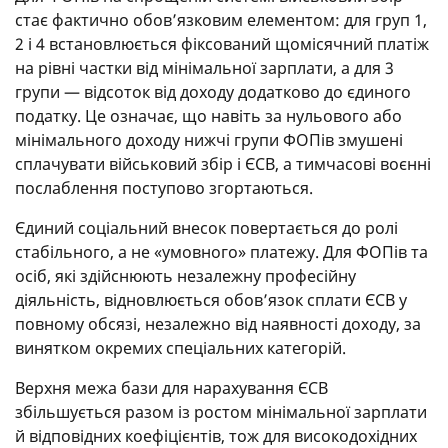
стає фактично обов’язковим елементом: для груп 1,
2 і 4 встановлюється фіксований щомісячний платіж
на рівні частки від мінімальної зарплати, а для 3
групи — відсоток від доходу додатково до єдиного
податку. Це означає, що навіть за нульового або
мінімального доходу нижчі групи ФОПів змушені
сплачувати військовий збір і ЄСВ, а тимчасові воєнні
послаблення поступово згортаються.
Єдиний соціальний внесок повертається до ролі
стабільного, а не «умовного» платежу. Для ФОПів та
осіб, які здійснюють незалежну професійну
діяльність, відновлюється обов’язок сплати ЄСВ у
повному обсязі, незалежно від наявності доходу, за
винятком окремих спеціальних категорій.
Верхня межа бази для нарахування ЄСВ
збільшується разом із ростом мінімальної зарплати
й відповідних коефіцієнтів, тож для високодохідних