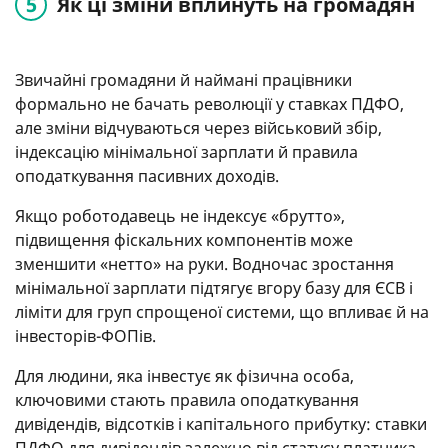
Як ці зміни вплинуть на громадян
Звичайні громадяни й наймані працівники
формально не бачать революції у ставках ПДФО,
але зміни відчуваються через військовий збір,
індексацію мінімальної зарплати й правила
оподаткування пасивних доходів.
Якщо роботодавець не індексує «брутто»,
підвищення фіскальних компонентів може
зменшити «нетто» на руки. Водночас зростання
мінімальної зарплати підтягує вгору базу для ЄСВ і
ліміти для груп спрощеної системи, що впливає й на
інвесторів-ФОПів.
Для людини, яка інвестує як фізична особа,
ключовими стають правила оподаткування
дивідендів, відсотків і капітального прибутку: ставки
ПДФО для дивідендів залежно від статусу платника,