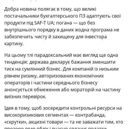
Добра новина полягає в тому, що великі
постачальники бухгалтерського ПЗ адаптують свої
продукти під SAF-T UA; погана — що без
внутрішнього порядку в даних жодна програма не
забезпечить чисту й захищену для інвестора
картину.
На цьому тлі парадоксальний має вигляд ще одна
тенденція: держава декларує бажання зменшити
тиск на сумлінний бізнес. Для компаній із низьким
рівнем ризику, авторизованих економічних
операторів і частини середнього бізнесу
анонсується обмеження або мораторій на частину
виїзних перевірок.
Ідея в тому, щоб зосередити контрольні ресурси на
високоризикових сегментах — контрабанда,
«скрутки», акцизні товари — та не заважати тим, хто
прозоро веде облік і вчасно сплачує податки.