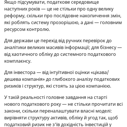
Якщо підсумувати, податкове середовище
наступних років — це не стільки про одну велику
реформу, скільки про послідовне накопичення змін,
які роблять систему прозорішою, а дані — головним
ресурсом контролю.
Для держави це перехід від ручних перевірок до
аналітики великих масивів інформації; для бізнесу —
від хаотичного обліку до системного податкового
комплаєнсу.
Для інвестора — від інтуїтивної оцінки «цікава/
дешева компанія» до глибокого аналізу податкових
ризиків і структур, які стоять за цією компанією.
У такій реальності головне завдання на старті
нового податкового року — не стільки прочитати всі
закони, скільки переналаштувати власні моделі:
вирівняти структуру активів, обліку й угод так, щоб
податковий ризик не з’їв дохідність інвестицій у