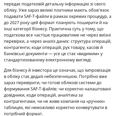
передає податковій детальну інформацію зі свого
обліку. Уже зараз великі платники мають обов’язок
подавати SAF-T-файли в рамках окремих процедур, а
до 2027 року цей формат планують поширити й на
інші категорії бізнесу. Практична суть у тому, що
податкова все частіше працюватиме не через виїзні
перевірки, а через аналіз даних: структура операцій,
контрагенти, коди операцій, рух товару, касові й
банківські документи — усе це стає «видимим» у
стандартизованому електронному вигляді.
Для бізнесу й інвестора це означає, що імпровізація
в обліку стає дедалі небезпечнішою. Потрібно вже
зараз перевірити, чи готові облікові системи до
формування SAF-T-файлів: чи коректно налаштовані
довідники, коди операцій, аналітика за
контрагентами, чи не живе компанія на «ручних»
таблицях, які неможливо коректно конвертувати в
потрібний формат.