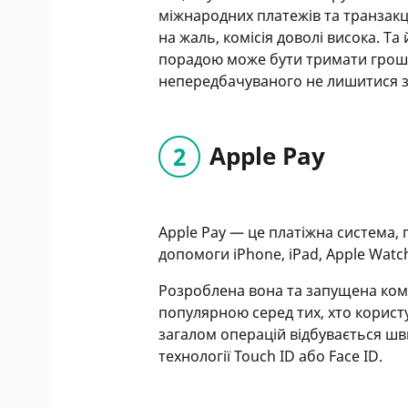
міжнародних платежів та транзакці
на жаль, комісія доволі висока. Т
порадою може бути тримати гроші 
непередбачуваного не лишитися з
Apple Pay
Apple Pay — це платіжна система, 
допомоги iPhone, iPad, Apple Watc
Розроблена вона та запущена комп
популярною серед тих, хто користу
загалом операцій відбувається шв
технології Touch ID або Face ID.