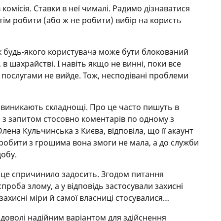
комісія. Ставки в неї чималі. Радимо дізнаватися
тім робити (або ж не робити) вибір на користь
к будь-якого користувача може бути блокований
в шахрайстві. І навіть якщо не винні, поки все
я послугами не вийде. Тож, несподівані проблеми
) виникають складнощі. Про це часто пишуть в
 з запитом стосовно коментарів по одному з
Олена Кульчинська з Києва, відповіла, що її акаунт
зробити з грошима вона змоги не мала, а до служби
добу.
 це спричинило задосить. Згодом питання
спроба злому, а у відповідь застосували захисні
 захисні міри й самої власниці стосувалися…
а доволі надійним варіантом для здійснення