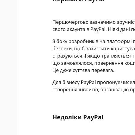
Першочергово зазначимо зручність
свого акаунта в PayPal. Ніякі дані
З боку розробників на платформі
безпеки, щоб захистити користува
страхуються. І якщо трапляється 
що замовлялося, повернення кошті
Це дуже суттєва перевага.
Для бізнесу PayPal пропонує чисе
створення інвойсів, організацію п
Недоліки PayPal