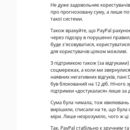
Не дуже задовольняє користувачів 
про прогнозовану суму, а лише по
такої системи.
Також врахуйте, що PayPal рахуно
через підозру в порушенні правил, 
буде з’ясовуватися, користуватис
для користувачів цілком можливі.
З підтримкою також (за відгуками
соцмережах, а коли ми звернулися
наявних негативних відгуків, пані 
був блокований на 12 діб. Нічого 
підтримки «достукалася» лише за 
Сума була чимала, тож хвилювань
вирішили, списали на те, що була 
міри. Лише незрозуміло, чого ж ці
Так, PayPal стабільно є зручним т