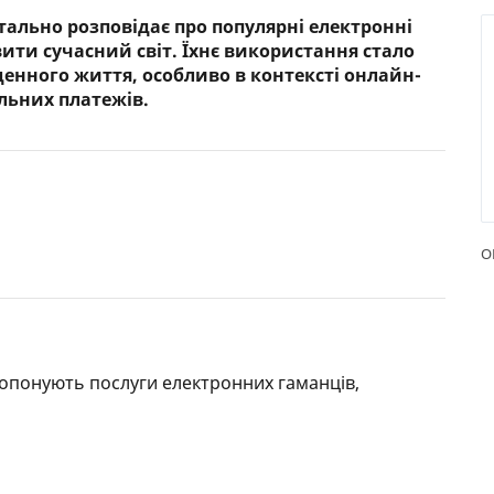
етально розповідає про популярні електронні
РЕЙТИНГ ДЕБЕТОВИХ
ПУТІВН
вити сучасний світ. Їхнє використання стало
КАРТОК
СТРАХУ
енного життя, особливо в контексті онлайн-
льних платежів.
ЩОМІСЯЧНИЙ ОГЛЯД
ВСІ СТР
КЕШБЕКУ
СТРАХОВ
ПУТІВНИКИ ПО
БАНКІВСЬКИХ КАРТКАХ
ВІДГУКИ
КОМПАН
О
ДОСТАВК
КОНТАК
ропонують послуги електронних гаманців,