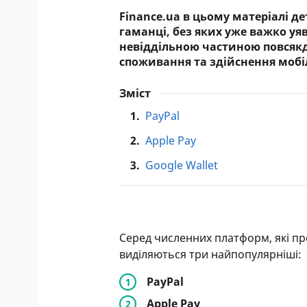
Finance.ua в цьому матеріалі д
гаманці, без яких уже важко уя
невіддільною частиною повсякд
споживання та здійснення мобі
Зміст
1.
PayPal
2.
Apple Pay
3.
Google Wallet
Серед численних платформ, які п
виділяються три найпопулярніші:
PayPal
Apple Pay