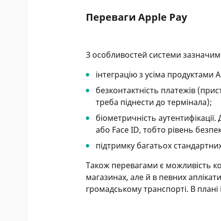
Переваги Apple Pay
З особливостей системи зазначим
інтеграцію з усіма продуктами A
безконтактність платежів (прист
треба піднести до термінала);
біометричність аутентифікації.
або Face ID, тобто рівень безп
підтримку багатьох стандартних
Також перевагами є можливість к
магазинах, але й в певних аплікат
громадському транспорті. В плані 