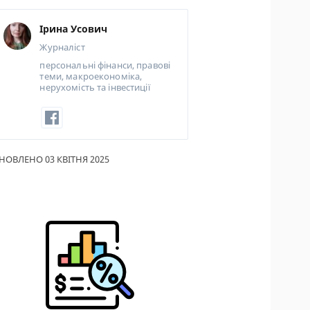
ИКИ ПО
Ірина Усович
ВАННЮ
Журналіст
АХОВІ ПОЛІСИ
персональні фінанси, правові
теми, макроекономіка,
нерухомість та інвестиції
І КОМПАНІЇ
 ПРО СТРАХОВІ
ІЇ
НОВЛЕНО 03 КВІТНЯ 2025
А І ОПЛАТА
ТИ