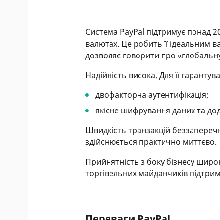
Система PayPal підтримує понад 20
валютах. Це робить її ідеальним в
дозволяє говорити про «глобальну
Надійність висока. Для її гаранту
двофакторна аутентифікація;
якісне шифрування даних та до
Швидкість транзакцій беззапереч
здійснюється практично миттєво.
Прийнятність з боку бізнесу широ
торгівельних майданчиків підтрим
Переваги PayPal