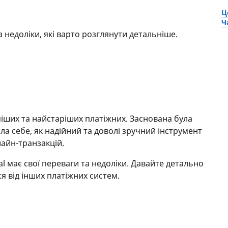
Ц
Ч
а недоліки, які варто розглянути детальніше.
іших та найстаріших платіжних. Заснована була
а себе, як надійний та доволі зручний інструмент
айн-транзакцій.
al має свої переваги та недоліки. Давайте детально
я від інших платіжних систем.