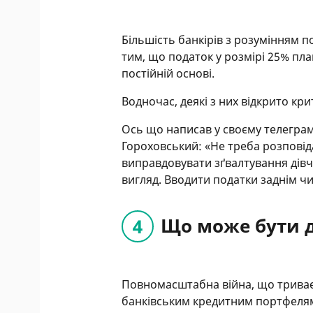
Більшість банкірів з розумінням по
тим, що податок у розмірі 25% пл
постійній основі.
Водночас, деякі з них відкрито кр
Ось що написав у своєму телеграм
Гороховський: «Не треба розповіда
виправдовувати зґвалтування дів
вигляд. Вводити податки заднім ч
Що може бути д
Повномасштабна війна, що триває 
банківським кредитним портфелям