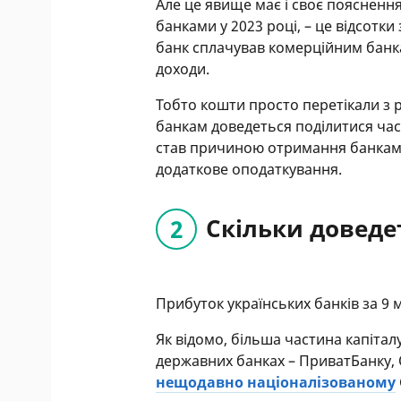
Але це явище має і своє пояснення
банками у 2023 році, – це відсотк
банк сплачував комерційним банка
доходи.
Тобто кошти просто перетікали з р
банкам доведеться поділитися ча
став причиною отримання банками
додаткове оподаткування.
Скільки доведе
Прибуток українських банків за 9 
Як відомо, більша частина капітал
державних банках – ПриватБанку, 
нещодавно націоналізованому