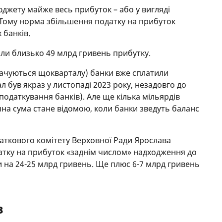
джету майже весь прибуток – або у вигляді
в. Тому норма збільшення податку на прибуток
 банків.
или близько 49 млрд гривень прибутку.
плачуються щокварталу) банки вже сплатили
тал був якраз у листопаді 2023 року, незадовго до
одаткування банків). Але ще кілька мільярдів
на сума стане відомою, коли банки зведуть баланс
аткового комітету Верховної Ради Ярослава
датку на прибуток «заднім числом» надходження до
и на 24-25 млрд гривень. Ще плюс 6-7 млрд гривень
в