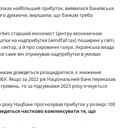
3 роках найбільший прибуток, виявилася банківська
довго думаючи, вирішили, що банкам треба
rbes старший економіст Центру економічних
атки на надприбутки (windfall tax) поширені у світі,
сектор, а й про сировинні галузі. Українська влада
ьки саме він отримував надприбутки в умовах
анкам доведеться розщедритися, є зниження
НБУ. Якщо за 2022 рік Національний банк переказав
гривень, то за підсумками 2023 року очікується
о року Нацбанк прогнозував прибуток у розмірі 100
едеться частково компенсувати те, що