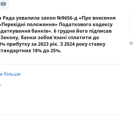
РЕЙТИНГ ДЕБЕТОВИХ
ПУТІВН
КАРТОК
СТРАХУ
а Рада ухвалила закон №9656-д «Про внесення
X «Перехідні положення» Податкового кодексу
ЩОМІСЯЧНИЙ ОГЛЯД
ВСІ СТР
даткування банків». 6 грудня його підписав
КЕШБЕКУ
 Закону, банки зобов'язані сплатити до
СТРАХОВ
О
 прибутку за 2023 рік. З 2024 року ставку
ПУТІВНИКИ ПО
 стандартних 18% до 25%.
БАНКІВСЬКИХ КАРТКАХ
ВІДГУКИ
КОМПАН
ДОСТАВК
и більше
КОНТАК
и