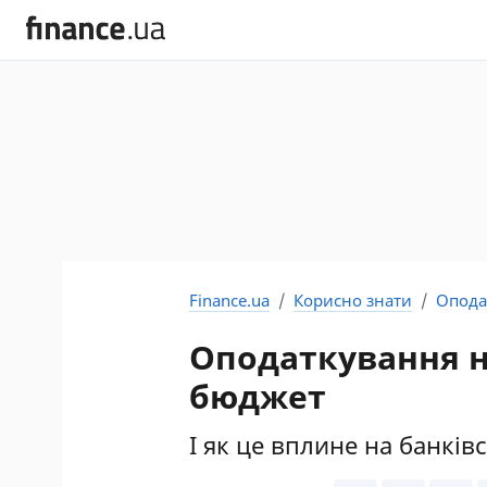
Finance.ua
Корисно знати
Опода
Оподаткування н
бюджет
І як це вплине на банків