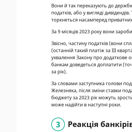
Вони й так переказують до держбю
податків, або у вигляді дивіденді
торкнеться насамперед приватних
За 9 місяців 2023 року вони зароб
Звісно, частину податків (вони с
(останній такий платіж за III квар
ухвалення Закону про додаткове оп
банкам доведеться доплатити (точ
за рік).
За словами заступника голови под
Железняка, після зміни ставки по
бюджету за 2023 рік можуть зрост
може надійти в наступні роки.
Реакція банкірі