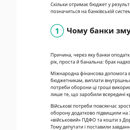
Скільки отримає бюджет у результа
позначиться на банківській систем
Чому банки зм
Причина, через яку банки оподатк
рік, проста й банальна: брак над
Міжнародна фінансова допомога в
бюджетникам, виплати внутрішньо
потреби оборони ці гроші викорис
лише те, що заробили всередині к
Військові потреби повсякчас зрос
оборону додатково підвищили на 
«військовий» ПДФО та кошти з До
Тому депутати і поставили завданн