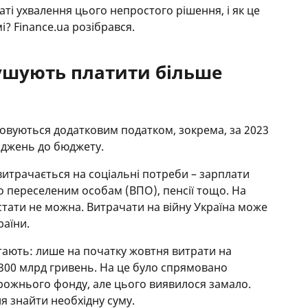
ті ухвалення цього непростого рішення, і як це
і? Finance.ua розібрався.
ушують платити більше
овуються додатковим податком, зокрема, за 2023
ходжень до бюджету.
итрачається на соціальні потреби – зарплати
 переселеним особам (ВПО), пенсії тощо. На
тати не можна. Витрачати на війну Україна може
раїни.
тають: лише на початку жовтня витрати на
300 млрд гривень. На це було спрямовано
рожнього фонду, але цього виявилося замало.
я знайти необхідну суму.