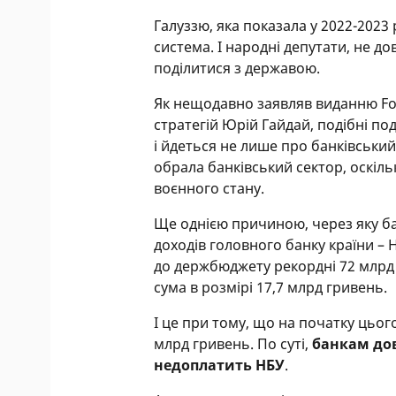
Галуззю, яка показала у 2022-202
система. І народні депутати, не 
поділитися з державою.
Як нещодавно заявляв виданню Fo
стратегій Юрій Гайдай, подібні под
і йдеться не лише про банківський 
обрала банківський сектор, оскіл
воєнного стану.
Ще однією причиною, через яку б
доходів головного банку країни – 
до держбюджету рекордні 72 млрд 
сума в розмірі 17,7 млрд гривень.
І це при тому, що на початку цьог
млрд гривень. По суті,
банкам дов
недоплатить НБУ
.