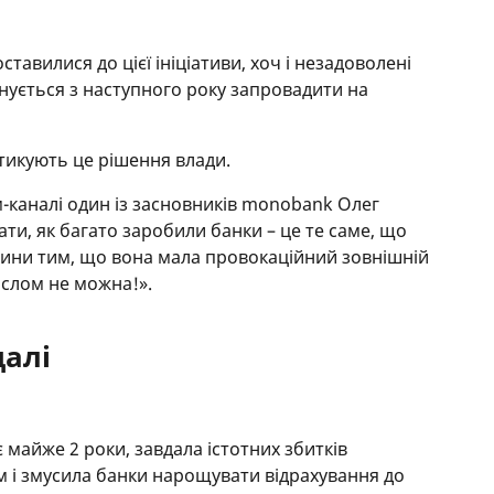
ставилися до цієї ініціативи, хоч і незадоволені
анується з наступного року запровадити на
итикують це рішення влади.
-каналі один із засновників monobank Олег
ти, як багато заробили банки – це те саме, що
чини тим, що вона мала провокаційний зовнішній
ислом не можна!».
алі
майже 2 роки, завдала істотних збитків
 і змусила банки нарощувати відрахування до