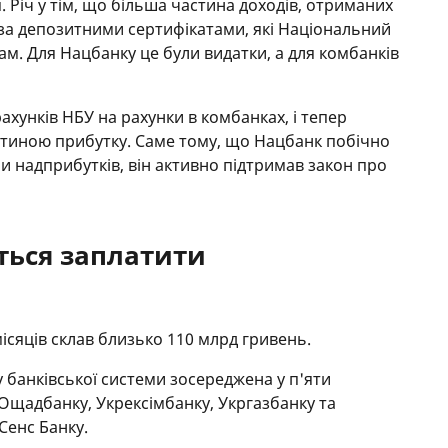
. Річ у тім, що більша частина доходів, отриманих
и за депозитними сертифікатами, які Національний
м. Для Нацбанку це були видатки, а для комбанків
ахунків НБУ на рахунки в комбанках, і тепер
стиною прибутку. Саме тому, що Нацбанк побічно
 надприбутків, він активно підтримав закон про
ться заплатити
місяців склав близько 110 млрд гривень.
у банківської системи зосереджена у п'яти
Ощадбанку, Укрексімбанку, Укргазбанку та
Сенс Банку.