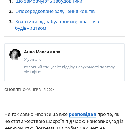
1.
Що замовчують забудовники
2.
Опосередковане залучення коштів
3.
Квартири від забудовників: нюанси з
будівництвом
Анна Максимова
Журналіст
головний спеціаліст відділу нерухомості порталу
«Мінфін»
ОНОВЛЕНО 03 ЧЕРВНЯ 2024
Не так давно Finance.ua вже
розповідав
про те, як
не стати жертвою шахраїв під час фінансових угод із
нерухомістю. Зокрема, ми робили акцент на