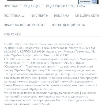
ПРО НАС
РЕДАКЦІЯ
РЕДАКЦІЙНА ПОЛІТИКА
ПОЛІТИКА ШІ
ЕКСПЕРТИ
РЕКЛАМА
СПЕЦПРОЄКТИ
ПРАВИЛА КОРИСТУВАННЯ
КОНФІДЕНЦІЙНІСТЬ
КОНТАКТИ
© 2000–2026 Товариство з обмеженою відповідальністю
«Файненс.юа», свідоцтво на знак для товарів і послуг № 37423 від
16.02.2004, ЄДРПОУ 22929966. Адреса: вул. Миколи Грінченка, 4В,
Київ, Україна. Графік роботи: Пн–Пт 9:00–18:00.
ТОВ «Файненс.юа» – незалежний фінансовий портал. Матеріали з
позначками “Р”, “Партнерська”, “Промо”, “Акція”, “Думка”,
“Спецпроєкт”, “Партнерський проєкт” – це реклама, в розумінні
Закону України “Про рекламу”. За зміст реклами відповідальність
несе рекламодавець. Інформація на даній сторінці не є рекламою
банківських послуг. Верифіковану банком інформацію про продукти
та послуги можна подивитися на офіційному сайті відповідного
банку. Використання матеріалів і даних з сайту дозволено тільки з
гіперпосиланням https://finance.ua.
Ми не беремо плату за послуги підбору та порівняння фінансових
пропозицій в каталогах, і не надаємо послуги кредитування,
розміщення депозитів і страхування. Ваші особисті дані на сайті
захищені шифруванням AES-256.