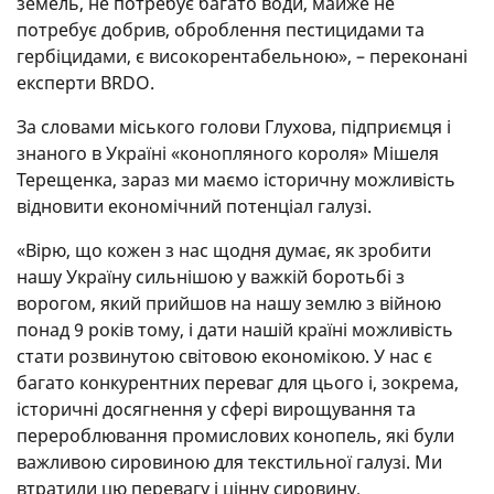
земель, не потребує багато води, майже не
потребує добрив, оброблення пестицидами та
гербіцидами, є високорентабельною», – переконані
експерти BRDO.
За словами міського голови Глухова, підприємця і
знаного в Україні «конопляного короля» Мішеля
Терещенка, зараз ми маємо історичну можливість
відновити економічний потенціал галузі.
«Вірю, що кожен з нас щодня думає, як зробити
нашу Україну сильнішою у важкій боротьбі з
ворогом, який прийшов на нашу землю з війною
понад 9 років тому, і дати нашій країні можливість
стати розвинутою світовою економікою. У нас є
багато конкурентних переваг для цього і, зокрема,
історичні досягнення у сфері вирощування та
перероблювання промислових конопель, які були
важливою сировиною для текстильної галузі. Ми
втратили цю перевагу і цінну сировину,