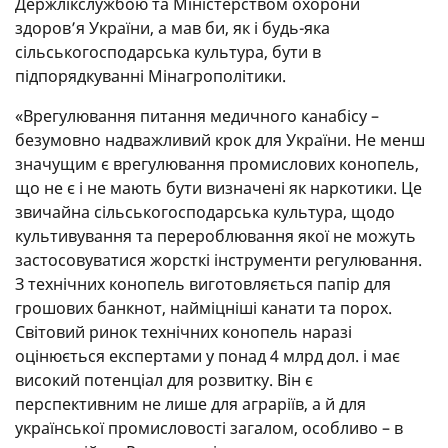
Держлікслужбою та Міністерством охорони
здоров’я України, а мав би, як і будь-яка
сільськогосподарська культура, бути в
підпорядкуванні Мінагрополітики.
«Врегулювання питання медичного канабісу –
безумовно надважливий крок для України. Не менш
значущим є врегулювання промислових конопель,
що не є і не мають бути визначені як наркотики. Це
звичайна сільськогосподарська культура, щодо
культивування та перероблювання якої не можуть
застосовуватися жорсткі інструменти регулювання.
З технічних конопель виготовляється папір для
грошових банкнот, найміцніші канати та порох.
Світовий ринок технічних конопель наразі
оцінюється експертами у понад 4 млрд дол. і має
високий потенціал для розвитку. Він є
перспективним не лише для аграріїв, а й для
української промисловості загалом, особливо – в