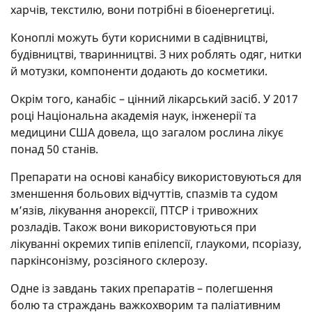
харчів, текстилю, вони потрібні в біоенергетиці.
Коноплі можуть бути корисними в садівництві,
будівництві, тваринництві. З них роблять одяг, нитки
й мотузки, компоненти додають до косметики.
Окрім того, канабіс – цінний лікарський засіб. У 2017
році Національна академія наук, інженерії та
медицини США довела, що загалом рослина лікує
понад 50 станів.
Препарати на основі канабісу використовуються для
зменшення больових відчуттів, спазмів та судом
м’язів, лікування анорексії, ПТСР і тривожних
розладів. Також вони використовуються при
лікуванні окремих типів епілепсії, глаукоми, псоріазу,
паркінсонізму, розсіяного склерозу.
Одне із завдань таких препаратів – полегшення
болю та страждань важкохворим та паліативним