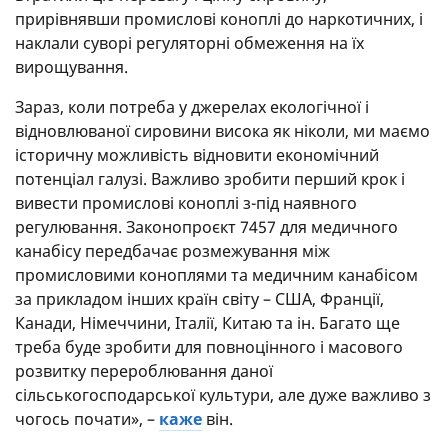
прирівнявши промислові коноплі до наркотичних, і
наклали суворі регуляторні обмеження на їх
вирощування.
Зараз, коли потреба у джерелах екологічної і
відновлюваної сировини висока як ніколи, ми маємо
історичну можливість відновити економічний
потенціал галузі. Важливо зробити перший крок і
вивести промислові коноплі з-під наявного
регулювання. Законопроєкт 7457 для медичного
канабісу передбачає розмежування між
промисловими коноплями та медичним канабісом
за прикладом інших країн світу – США, Франції,
Канади, Німеччини, Італії, Китаю та ін. Багато ще
треба буде зробити для повноцінного і масового
розвитку перероблювання даної
сільськогосподарської культури, але дуже важливо з
чогось почати», –
каже
він.