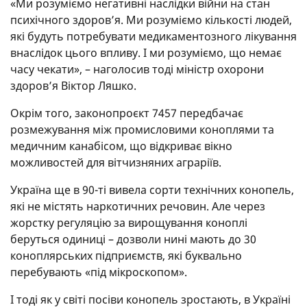
«Ми розуміємо негативні наслідки війни на стан
психічного здоров’я. Ми розуміємо кількості людей,
які будуть потребувати медикаментозного лікування
внаслідок цього впливу. І ми розуміємо, що немає
часу чекати», – наголосив тоді міністр охорони
здоров’я Віктор Ляшко.
Окрім того, законопроєкт 7457 передбачає
розмежування між промисловими коноплями та
медичним канабісом, що відкриває вікно
можливостей для вітчизняних аграріїв.
Україна ще в 90-ті вивела сорти технічних конопель,
які не містять наркотичних речовин. Але через
жорстку регуляцію за вирощування коноплі
беруться одиниці – дозволи нині мають до 30
коноплярських підприємств, які буквально
перебувають «під мікроскопом».
І тоді як у світі посіви конопель зростають, в Україні