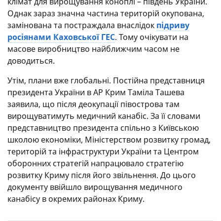
клімат для вирощування коноплі – південь України.
Однак зараз значна частина територій окупована,
замінована та постраждала внаслідок
підриву
росіянами Каховської ГЕС
. Тому очікувати на
масове виробництво найближчим часом не
доводиться.
Утім, плани вже глобальні. Постійна представниця
президента України в АР Крим Таміла Ташева
заявила, що після деокупації півострова там
вирощуватимуть медичний канабіс. За її словами
представництво президента спільно з Київською
школою економіки, Міністерством розвитку громад,
територій та інфраструктури України та Центром
оборонних стратегій напрацювало стратегію
розвитку Криму після його звільнення. До цього
документу ввійшло вирощування медичного
канабісу в окремих районах Криму.