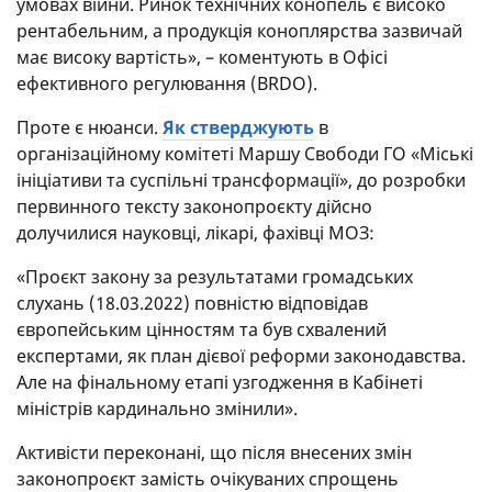
умовах війни. Ринок технічних конопель є високо
рентабельним, а продукція коноплярства зазвичай
має високу вартість», – коментують в Офісі
ефективного регулювання (BRDO).
Проте є нюанси.
Як стверджують
в
організаційному комітеті Маршу Свободи ГО «Міські
ініціативи та суспільні трансформації», до розробки
первинного тексту законопроєкту дійсно
долучилися науковці, лікарі, фахівці МОЗ:
«Проєкт закону за результатами громадських
слухань (18.03.2022) повністю відповідав
європейським цінностям та був схвалений
експертами, як план дієвої реформи законодавства.
Але на фінальному етапі узгодження в Кабінеті
міністрів кардинально змінили».
Активісти переконані, що після внесених змін
законопроєкт замість очікуваних спрощень