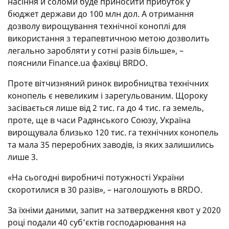
насіння й соломи буде приносити прибуток у
бюджет держави до 100 млн дол. А отримання
дозволу вирощування технічної коноплі для
використання з терапевтичною метою дозволить
легально заробляти у сотні разів більше», –
пояснили Finance.ua фахівці BRDO.
Проте вітчизняний ринок виробництва технічних
конопель є невеликим і зарегульованим. Щороку
засівається лише від 2 тис. га до 4 тис. га земель,
проте, ще в часи Радянського Союзу, Україна
вирощувала близько 120 тис. га технічних конопель
та мала 35 переробних заводів, із яких залишились
лише 3.
«На сьогодні виробничі потужності України
скоротилися в 30 разів», – наголошують в BRDO.
За їхніми даними, запит на затвердження квот у 2020
році подали 40 суб’єктів господарювання на