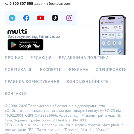
0 800 307 555
дзвінки безкоштовні
Застосунок від Finance.ua
ПРО НАС
РЕДАКЦІЯ
РЕДАКЦІЙНА ПОЛІТИКА
ПОЛІТИКА ШІ
ЕКСПЕРТИ
РЕКЛАМА
СПЕЦПРОЄКТИ
ПРАВИЛА КОРИСТУВАННЯ
КОНФІДЕНЦІЙНІСТЬ
КОНТАКТИ
© 2000–2026 Товариство з обмеженою відповідальністю
«Файненс.юа», свідоцтво на знак для товарів і послуг № 37423 від
16.02.2004, ЄДРПОУ 22929966. Адреса: вул. Миколи Грінченка, 4В,
Київ, Україна. Графік роботи: Пн–Пт 9:00–18:00.
ТОВ «Файненс.юа» – незалежний фінансовий портал. Матеріали з
позначками “Р”, “Партнерська”, “Промо”, “Акція”, “Думка”,