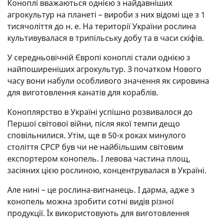
Коноплі вважаються однією з найдавніших
агрокультур на планеті – вироби з них відомі ще з 1
тисячоліття до н. е. На території України рослина
культивувалася в трипільську добу та в часи скіфів.
У середньовічній Європі коноплі стали однією з
найпоширеніших агрокультур. З початком Нового
часу вони набули особливого значення як сировина
для виготовлення канатів для кораблів.
Коноплярство в Україні успішно розвивалося до
Першої світової війни, після якої темпи дещо
сповільнилися. Утім, ще в 50-х роках минулого
століття СРСР був чи не найбільшим світовим
експортером конопель. І левова частина площ,
засіяних цією рослиною, концентрувалася в Україні.
Але нині – це рослина-вигнанець. І дарма, адже з
конопель можна зробити сотні видів різної
продукції. Їх використовують для виготовлення