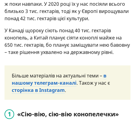
ж поки навпаки. У 2020 році їх у нас посіяли всього
близько 3 тис. гектарів, тоді як у Європі вирощували
понад 42 тис. гектарів цієї культури.
У Канаді щороку сіють понад 40 тис. гектарів
конопель, а Китай планує сіяти коноплі майже на
650 тис. гектарів, бо планує заміщувати нею бавовну
– таке рішення ухвалено на державному рівні.
Більше матеріалів на актуальні теми –
в
нашому телеграм-каналі
. Також у нас є
сторінка в Instagram
.
«Сію-вію, сію-вію конопелечки»