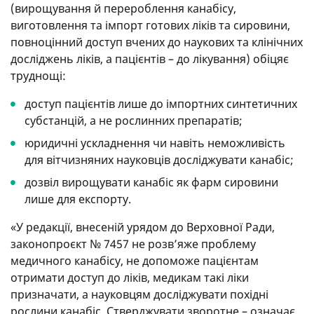
(вирощування й перероблення канабісу,
виготовлення та імпорт готових ліків та сировини,
повноцінний доступ вчених до наукових та клінічних
досліджень ліків, а пацієнтів – до лікування) обіцяє
труднощі:
доступ пацієнтів лише до імпортних синтетичних
субстанцій, а не рослинних препаратів;
юридичні ускладнення чи навіть неможливість
для вітчизняних науковців досліджувати канабіс;
дозвіл вирощувати канабіс як фарм сировини
лише для експорту.
«У редакції, внесеній урядом до Верховної Ради,
законопроєкт № 7457 не розв’яже проблему
медичного канабісу, не допоможе пацієнтам
отримати доступ до ліків, медикам такі ліки
призначати, а науковцям досліджувати похідні
рослини канабіс. Стверджувати зворотне – означає