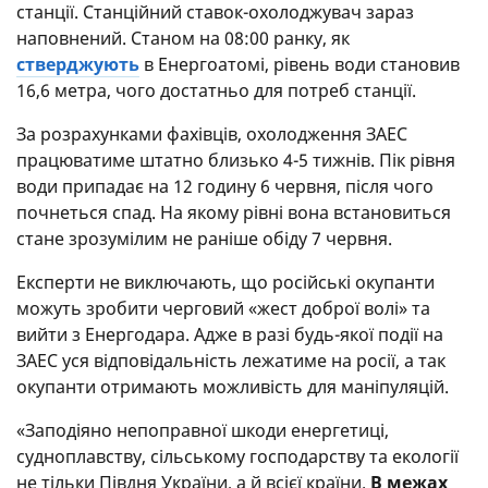
станції. Станційний ставок-охолоджувач зараз
наповнений. Станом на 08:00 ранку, як
стверджують
в Енергоатомі, рівень води становив
16,6 метра, чого достатньо для потреб станції.
За розрахунками фахівців, охолодження ЗАЕС
працюватиме штатно близько 4-5 тижнів. Пік рівня
води припадає на 12 годину 6 червня, після чого
почнеться спад. На якому рівні вона встановиться
стане зрозумілим не раніше обіду 7 червня.
Експерти не виключають, що російські окупанти
можуть зробити черговий «жест доброї волі» та
вийти з Енергодара. Адже в разі будь-якої події на
ЗАЕС уся відповідальність лежатиме на росії, а так
окупанти отримають можливість для маніпуляцій.
«Заподіяно непоправної шкоди енергетиці,
судноплавству, сільському господарству та екології
не тільки Півдня України, а й всієї країни.
В межах