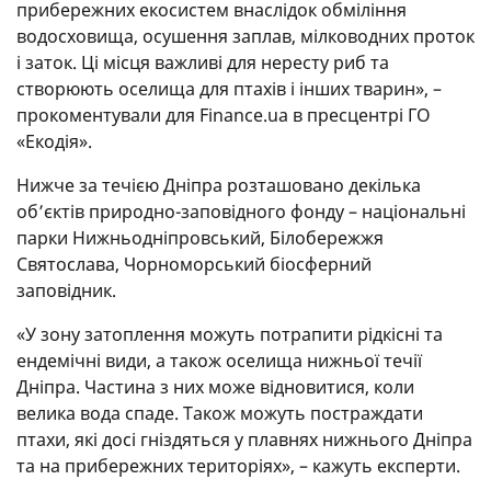
прибережних екосистем внаслідок обміління
водосховища, осушення заплав, мілководних проток
і заток. Ці місця важливі для нересту риб та
створюють оселища для птахів і інших тварин», –
прокоментували для Finance.ua в пресцентрі ГО
«Екодія».
Нижче за течією Дніпра розташовано декілька
об’єктів природно-заповідного фонду – національні
парки Нижньодніпровський, Білобережжя
Святослава, Чорноморський біосферний
заповідник.
«У зону затоплення можуть потрапити рідкісні та
ендемічні види, а також оселища нижньої течії
Дніпра. Частина з них може відновитися, коли
велика вода спаде. Також можуть постраждати
птахи, які досі гніздяться у плавнях нижнього Дніпра
та на прибережних територіях», – кажуть експерти.