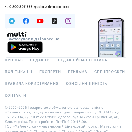
0 800 307 555
дзвінки безкоштовні
Застосунок від Finance.ua
ПРО НАС
РЕДАКЦІЯ
РЕДАКЦІЙНА ПОЛІТИКА
ПОЛІТИКА ШІ
ЕКСПЕРТИ
РЕКЛАМА
СПЕЦПРОЄКТИ
ПРАВИЛА КОРИСТУВАННЯ
КОНФІДЕНЦІЙНІСТЬ
КОНТАКТИ
© 2000–2026 Товариство з обмеженою відповідальністю
«Файненс.юа», свідоцтво на знак для товарів і послуг № 37423 від
16.02.2004, ЄДРПОУ 22929966. Адреса: вул. Миколи Грінченка, 4В,
Київ, Україна. Графік роботи: Пн–Пт 9:00–18:00.
ТОВ «Файненс.юа» – незалежний фінансовий портал. Матеріали з
позначками “Р”, “Партнерська”, “Промо”, “Акція”, “Думка”,