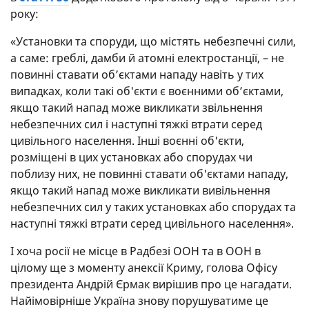
року:
«Установки та споруди, що містять небезпечні сили,
а саме: греблі, дамби й атомні електростанції, – не
повинні ставати об’єктами нападу навіть у тих
випадках, коли такі об'єкти є воєнними об’єктами,
якщо такий напад може викликати звільнення
небезпечних сил і наступні тяжкі втрати серед
цивільного населення. Інші воєнні об'єкти,
розміщені в цих установках або спорудах чи
поблизу них, не повинні ставати об'єктами нападу,
якщо такий напад може викликати вивільнення
небезпечних сил у таких установках або спорудах та
наступні тяжкі втрати серед цивільного населення».
І хоча росії не місце в Радбезі ООН та в ООН в
цілому ще з моменту анексії Криму, голова Офісу
президента Андрій Єрмак вирішив про це нагадати.
Найімовірніше Україна знову порушуватиме це