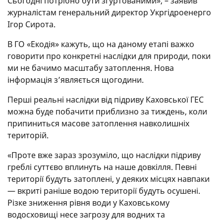
Сьогодні потрібно бути згуртованими», – заявив
журналістам генеральний директор Укргідроенерго
Ігор Сирота.
В ГО «Екодія» кажуть, що на даному етапі важко
говорити про конкретні наслідки для природи, поки
ми не бачимо масштабу затоплення. Нова
інформація з’являється щогодини.
Перші реальні наслідки від підриву Каховської ГЕС
можна буде побачити приблизно за тиждень, коли
припиниться масове затоплення навколишніх
територій.
«Проте вже зараз зрозуміло, що наслідки підриву
греблі суттєво вплинуть на наше довкілля. Певні
території будуть затоплені, у деяких місцях навпаки
— вкриті раніше водою території будуть осушені.
Різке зниження рівня води у Каховському
водосховищі несе загрозу для водних та