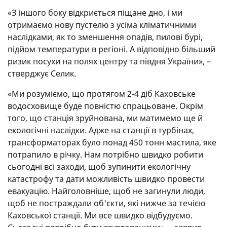
«З іншого боку відкриється піщане дно, і ми
отримаємо нову пустелю з усіма кліматичними
наслідками, як то зменшення опадів, пилові бурі,
підйом температури в регіоні. А відповідно більший
ризик посухи на полях центру та півдня України», –
стверджує Селик.
«Ми розуміємо, що протягом 2-4 діб Каховське
водосховище буде повністю спрацьоване. Окрім
того, що станція зруйнована, ми матимемо ще й
екологічні наслідки. Адже на станції в турбінах,
трансформаторах було понад 450 тонн мастила, яке
потрапило в річку. Нам потрібно швидко робити
сьогодні всі заходи, щоб зупинити екологічну
катастрофу та дати можливість швидко провести
евакуацію. Найголовніше, щоб не загинули люди,
щоб не постраждали об'єкти, які нижче за течією
Каховської станції. Ми все швидко відбудуємо.