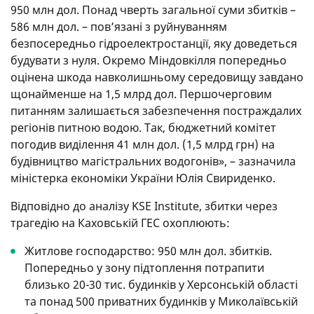
950 млн дол. Понад чверть загальної суми збитків –
586 млн дол. – повʼязані з руйнуванням
безпосередньо гідроелектростанції, яку доведеться
будувати з нуля. Окремо Міндовкілля попередньо
оцінена шкода навколишньому середовищу завдано
щонайменше на 1,5 млрд дол. Першочерговим
питанням залишається забезпечення постраждалих
регіонів питною водою. Так, бюджетний комітет
погодив виділення 41 млн дол. (1,5 млрд грн) на
будівництво магістральних водогонів», – зазначила
міністерка економіки України Юлія Свириденко.
Відповідно до аналізу KSE Institute, збитки через
трагедію на Каховській ГЕС охоплюють:
Житлове господарство: 950 млн дол. збитків.
Попередньо у зону підтоплення потрапити
близько 20-30 тис. будинків у Херсонській області
та понад 500 приватних будинків у Миколаївській