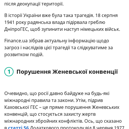
після деокупації території.
В історії України вже була така трагедія. 18 серпня
1941 року радянська влада підірвала греблю
ДніпроГЕС, щоб зупинити наступ німецьких військ.
Finance.ua зібрав актуальну інформацію щодо
загроз і наслідків цієї трагедії та слідкуватиме за
розвитком подій.
Порушення Женевської конвенції
Очевидно, що росії давно байдуже на будь-які
міжнародні правила та закони. Утім, підрив
Каховської ГЕС – це пряме порушення Женевських
конвенцій, що стосується захисту жертв
міжнародних збройних конфліктів. Ось, що сказано
в
статті 56
Додаткового протоколу від 8 червня 1977