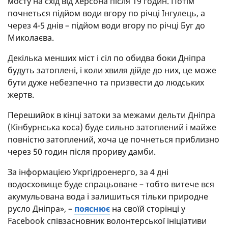
мосту на схід від Херсона після 19 годин. Потім
почнеться підйом води вгору по річці Інгулець, а
через 4-5 днів – підйом води вгору по річці Буг до
Миколаєва.
Декілька менших міст і сіл по обидва боки Дніпра
будуть затоплені, і коли хвиля дійде до них, це може
бути дуже небезпечно та призвести до людських
жертв.
Перешийок в кінці затоки за межами дельти Дніпра
(Кінбурнська коса) буде сильно затоплений і майже
повністю затоплений, хоча це почнеться приблизно
через 50 годин після прориву дамби.
За інформацією Укргідроенерго, за 4 дні
водосховище буде спрацьоване – тобто витече вся
акумульована вода і залишиться тільки природне
русло Дніпра», –
пояснює
на своїй сторінці у
Facebook співзасновник волонтерської ініціативи