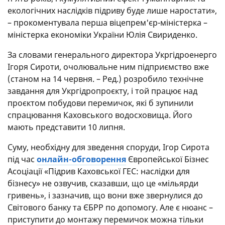
екологічних наслідків підриву буде лише наростати»,
– прокоментувала перша віцепрем'єр-міністерка –
міністерка економіки України Юлія Свириденко.
За словами генерального директора Укргідроенерго
Ігоря Сироти, очолювальне ним підприємство вже
(станом на 14 червня. – Ред.) розробило технічне
завдання для Укргідропроєкту, і той працює над
проєктом побудови перемичок, які б зупинили
спрацювання Каховського водосховища. Його
мають представити 10 липня.
Суму, необхідну для зведення споруди, Ігор Сирота
під час
онлайн-обговорення
Європейської Бізнес
Асоціації «Підрив Каховської ГЕС: наслідки для
бізнесу» не озвучив, сказавши, що це «мільярди
гривень», і зазначив, що вони вже звернулися до
Світового банку та ЄБРР по допомогу. Але є нюанс –
приступити до монтажу перемичок можна тільки