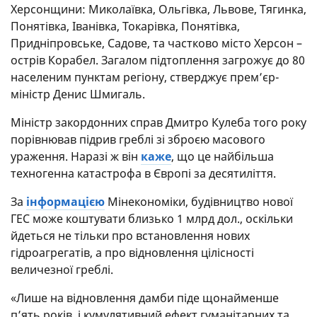
Херсонщини: Миколаївка, Ольгівка, Львове, Тягинка,
Понятівка, Іванівка, Токарівка, Понятівка,
Придніпровське, Садове, та частково місто Херсон –
острів Корабел. Загалом підтоплення загрожує до 80
населеним пунктам регіону, стверджує прем’єр-
міністр Денис Шмигаль.
Міністр закордонних справ Дмитро Кулеба того року
порівнював підрив греблі зі зброєю масового
ураження. Наразі ж він
каже
, що це найбільша
техногенна катастрофа в Європі за десятиліття.
За
інформацією
Мінекономіки, будівництво нової
ГЕС може коштувати близько 1 млрд дол., оскільки
йдеться не тільки про встановлення нових
гідроагрегатів, а про відновлення цілісності
величезної греблі.
«Лише на відновлення дамби піде щонайменше
п’ять років, і кумулятивний ефект гуманітарних та