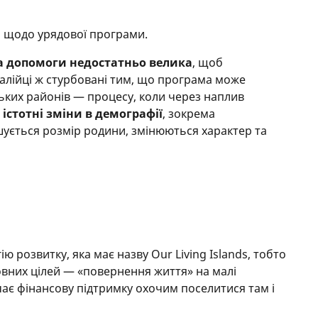
я щодо урядової програми.
а допомоги недостатньо велика
, щоб
талійці ж стурбовані тим, що програма може
ських районів — процесу, коли через наплив
я
істотні зміни в демографії
, зокрема
ншується розмір родини, змінюються характер та
ію розвитку, яка має назву Our Living Islands, тобто
ловних цілей — «повернення життя» на малі
чає фінансову підтримку охочим поселитися там і