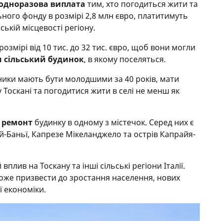
одноразова виплата
тим, хто погодиться жити та
льного фонду в розмірі 2,8 млн євро, платитимуть
ській місцевості регіону.
змірі від 10 тис. до 32 тис. євро, щоб вони могли
 сільський будинок
, в якому поселяться.
ики мають бути молодшими за 40 років, мати
Тоскані та погодитися жити в селі не менш як
а ремонт
будинку в одному з містечок. Серед них є
-Баньї, Капрезе Мікеланджело та острів Капрайя-
вплив на Тоскану та інші сільські регіони Італії.
оже призвести до зростання населення, нових
ї економіки.