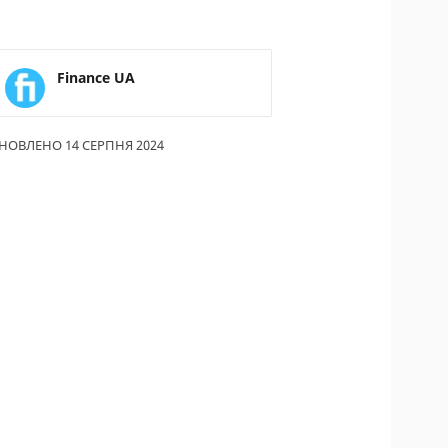
ИКИ ПО
ВАННЮ
Finance UA
АХОВІ ПОЛІСИ
І КОМПАНІЇ
НОВЛЕНО 14 СЕРПНЯ 2024
 ПРО СТРАХОВІ
ІЇ
А І ОПЛАТА
ТИ