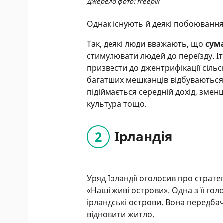
Джерело фото: freepik
Однак існують й деякі побоюванн
Так, деякі люди вважають, що
сум
стимулювати людей до переїзду. І
призвести до джентрифікації сіль
багатших мешканців відбуваютьс
підіймається середній дохід, зме
культура тощо.
Ірландія
Уряд Ірландії оголосив про стратег
«Наші живі острови». Одна з її го
ірландські острови. Вона передба
відновити житло.