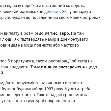
жна відразу переїхати в затишний котедж на
и великий банківський
депозит
. Як і у випадку з
мір спонукати до поселення на своїх малих островах
и виплату в розмірі до
84 тис. євро
. На такі
 люди, які підтвердять намір відремонтувати
овий дім на місці повністю або частково
.
посіб порятунку шляхом реставрації об’єктів на
 і занепадають. Тому
є кілька застережень
щодо
й.
идбати нерухомість на одному з островів.
є бути побудований до 1993 року. Купити треба
 менше двох років. Також надані гроші можна
: утеплення, структурні покращення та