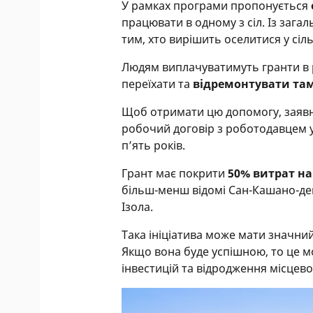
У рамках програми пропонується
працювати в одному з сіл. Із зага
тим, хто вирішить оселитися у сіль
Людям виплачуватимуть гранти в ро
переїхати та
відремонтувати там
Щоб отримати цю допомогу, заявн
робочий договір з роботодавцем у 
п’ять років.
Грант має покрити
50% витрат н
більш-менш відомі Сан-Кашано-дей
Ізола.
Така ініціатива може мати значний 
Якщо вона буде успішною, то це м
інвестицій та відродження місцево