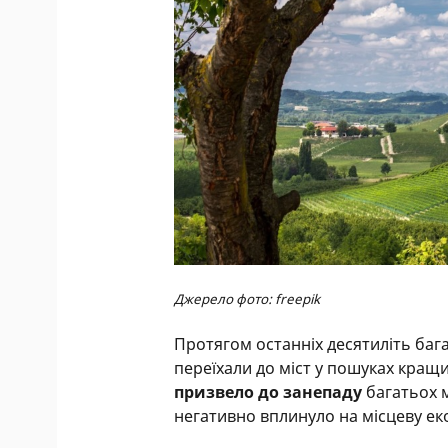
Джерело фото: freepik
Протягом останніх десятиліть багат
переїхали до міст у пошуках кращ
призвело до занепаду
багатьох 
негативно вплинуло на місцеву еко