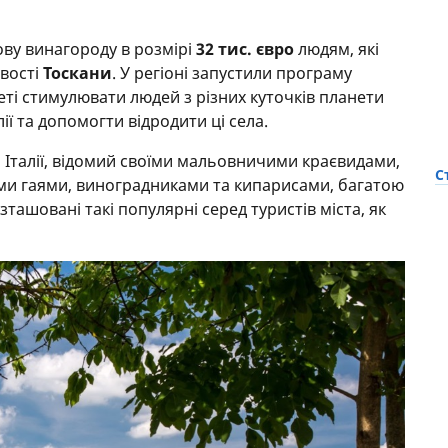
ову винагороду в розмірі
32 тис. євро
людям, які
евості
Тоскани
. У регіоні запустили програму
меті стимулювати людей з різних куточків планети
лії та допомогти відродити ці села.
й Італії, відомий своїми мальовничими краєвидами,
С
и гаями, виноградниками та кипарисами, багатою
зташовані такі популярні серед туристів міста, як