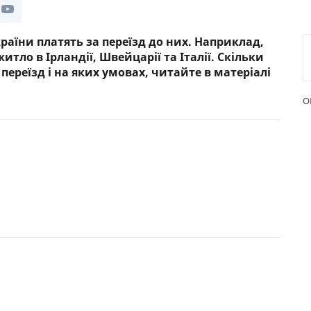
РЕЙТИНГ ДЕБЕТОВИХ
ПУТІВН
КАРТОК
СТРАХУ
країни платять за переїзд до них. Наприклад,
тло в Ірландії, Швейцарії та Італії. Скільки
ЩОМІСЯЧНИЙ ОГЛЯД
ВСІ СТР
переїзд і на яких умовах, читайте в матеріалі
КЕШБЕКУ
СТРАХОВ
О
ПУТІВНИКИ ПО
БАНКІВСЬКИХ КАРТКАХ
ВІДГУКИ
КОМПАН
ДОСТАВК
КОНТАК