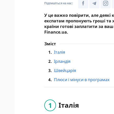
Підпишіться на нас:
У це важко повірити, але деякі 
експатам пропонують гроші та жи
країни готові заплатити за ваш 
Finance.ua.
Зміст
1.
Італія
2.
Ірландія
3.
Швейцарія
4.
Плюси і мінуси в програмах
Італія