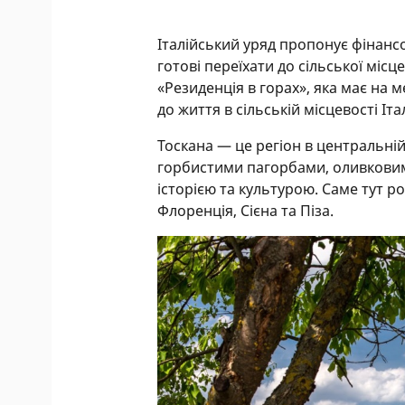
Італійський уряд пропонує фінанс
готові переїхати до сільської місц
«Резиденція в горах», яка має на 
до життя в сільській місцевості Іта
Тоскана — це регіон в центральні
горбистими пагорбами, оливковим
історією та культурою. Саме тут ро
Флоренція, Сієна та Піза.