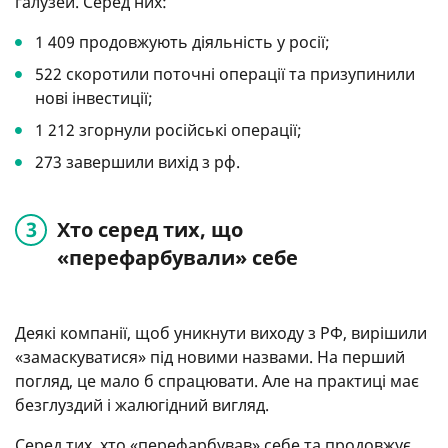
галузей. Серед них:
1 409 продовжують діяльність у росії;
522 скоротили поточні операції та призупинили
нові інвестиції;
1 212 згорнули російські операції;
273 завершили вихід з рф.
Хто серед тих, що
«перефарбували» себе
Деякі компанії, щоб уникнути виходу з РФ, вирішили
«замаскуватися» під новими назвами. На перший
погляд, це мало б спрацювати. Але на практиці має
безглуздий і жалюгідний вигляд.
Серед тих, хто «перефарбував» себе та продовжує