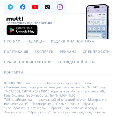
Застосунок від Finance.ua
ПРО НАС
РЕДАКЦІЯ
РЕДАКЦІЙНА ПОЛІТИКА
ПОЛІТИКА ШІ
ЕКСПЕРТИ
РЕКЛАМА
СПЕЦПРОЄКТИ
ПРАВИЛА КОРИСТУВАННЯ
КОНФІДЕНЦІЙНІСТЬ
КОНТАКТИ
© 2000–2026 Товариство з обмеженою відповідальністю
«Файненс.юа», свідоцтво на знак для товарів і послуг № 37423 від
16.02.2004, ЄДРПОУ 22929966. Адреса: вул. Миколи Грінченка, 4В,
Київ, Україна. Графік роботи: Пн–Пт 9:00–18:00.
ТОВ «Файненс.юа» – незалежний фінансовий портал. Матеріали з
позначками “Р”, “Партнерська”, “Промо”, “Акція”, “Думка”,
“Спецпроєкт”, “Партнерський проєкт” – це реклама, в розумінні
Закону України “Про рекламу”. За зміст реклами відповідальність