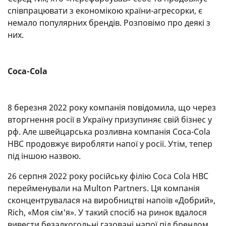
співпрацювати з економікою країни-агресорки, є
немало популярних брендів. Розповімо про деякі з
них.
Coca-Cola
8 березня 2022 року компанія повідомила, що через
вторгнення росії в Україну призупиняє свій бізнес у
рф. Але швейцарська розливна компанія Coca-Cola
HBC продовжує виробляти напої у росії. Утім, тепер
під іншою назвою.
26 серпня 2022 року російську філію Coca Cola HBC
перейменували на Multon Partners. Ця компанія
сконцентрувалася на виробництві напоїв «Добрий»,
Rich, «Моя сім'я». У такий спосіб на ринок вдалося
вивести безалкогольні газовані напої під брендом