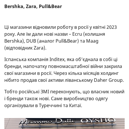
Вershka, Zara, Pull&Bear
Ці магазини відновили роботу в росії у квітні 2023
року. Але їм дали нові назви – Ecru (колишня
Bershka), DUB (аналог Pull&Bear) та Maag
(відповідник Zara).
Іспанська компанія Inditex, яка об’єднала в собі ці
бренди, напочатку повномасштабної війни закрила
свої магазини в росії. Через кілька місяців холдинг
нібито продав свої активи ліванському Daher Group.
Тобто російські ЗМІ переконують, що власник новий
і бренди також нові. Саме виробництво одягу
організували в Туреччині та Китаї.