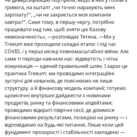
тривога, на кшталт „чи точно нарахують мені
зарплату?“, „чи не закриється моя компанія
завтра?“. Саме тому, в першу чергу, потрібно
працювати над тим, щоб зняти цю базову
невизначеність», —розповідає Тетяна. —Ми у
Treeum вже проходили складні етапи: і під час
COVID, і у перші місяці повномасштабної війни. Але
саме ті періоди навчили нас: відвертість і чітка
комунікація — єдиний правильний шлях. І зараз це
практика Treeum: ми проводимо інтеграційні
зустрічі для новачків, де пояснюємо не лише
структуру, а й фінансову модель компанії; готуємо
щомісячні внутрішні дайджести з новинами
продуктів, ринку та фінансовими апдейтами;
проводимо відкриті піврічні сесії, де ділимося
фінансовими результатами, позицією на ринку — і
відповідаємо на будь-які питання. Лише коли цей
фундамент прозорості і стабільності закладено —