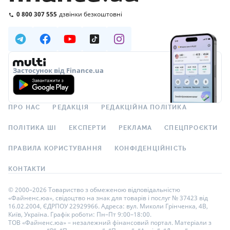
0 800 307 555
дзвінки безкоштовні
Застосунок від Finance.ua
ПРО НАС
РЕДАКЦІЯ
РЕДАКЦІЙНА ПОЛІТИКА
ПОЛІТИКА ШІ
ЕКСПЕРТИ
РЕКЛАМА
СПЕЦПРОЄКТИ
ПРАВИЛА КОРИСТУВАННЯ
КОНФІДЕНЦІЙНІСТЬ
КОНТАКТИ
© 2000–2026 Товариство з обмеженою відповідальністю
«Файненс.юа», свідоцтво на знак для товарів і послуг № 37423 від
16.02.2004, ЄДРПОУ 22929966. Адреса: вул. Миколи Грінченка, 4В,
Київ, Україна. Графік роботи: Пн–Пт 9:00–18:00.
ТОВ «Файненс.юа» – незалежний фінансовий портал. Матеріали з