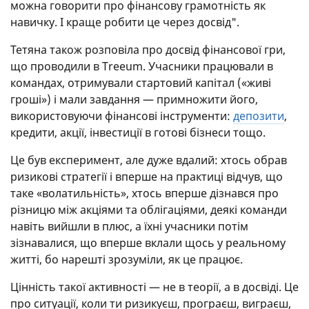
можна говорити про фінансову грамотність як
навичку. І краще робити це через досвід".
Тетяна також розповіла про досвід фінансової гри,
що проводили в Treeum. Учасники працювали в
командах, отримували стартовий капітал («живі
гроші») і мали завдання — примножити його,
використовуючи фінансові інструменти:
депозити
,
кредити, акції, інвестиції в готові бізнеси тощо.
Це був експеримент, але дуже вдалий: хтось обрав
ризикові стратегії і вперше на практиці відчув, що
таке «волатильність», хтось вперше дізнався про
різницю між акціями та облігаціями, деякі команди
навіть вийшли в плюс, а їхні учасники потім
зізнавалися, що вперше вклали щось у реальному
житті, бо нарешті зрозуміли, як це працює.
Цінність такої активності — не в теорії, а в досвіді. Це
про ситуації, коли ти ризикуєш, програєш, виграєш,