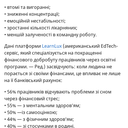
• втомі та вигоранні;
• зниженні концентрації;
• емоційній нестабільності;
• зростанні кількості лікарняних;
• меншій залученості в командну роботу.
Дані платформи
LearnLux
(американський EdTech-
сервіс, який спеціалізується на покращенні
фінансового добробуту працівників через освітні
програми. — Ред.) засвідчують: коли людина не
порається зі своїми фінансами, це впливає не лише
на її банківський рахунок:
• 56% працівників відчувають проблеми зі сном
через фінансовий стрес;
• 55% — з ментальним здоров’ям;
• 50% —із самооцінкою;
• 44% — з фізичним здоров’ям;
• 40% — зі стосунками в родині.