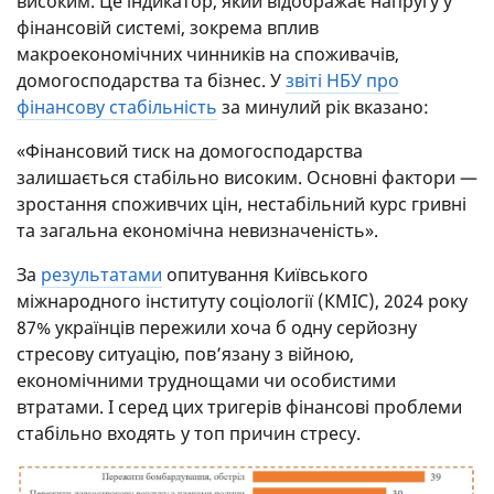
високим. Це індикатор, який відображає напругу у
фінансовій системі, зокрема вплив
макроекономічних чинників на споживачів,
домогосподарства та бізнес. У
звіті НБУ про
фінансову стабільність
за минулий рік вказано:
«Фінансовий тиск на домогосподарства
залишається стабільно високим. Основні фактори —
зростання споживчих цін, нестабільний курс гривні
та загальна економічна невизначеність».
За
результатами
опитування Київського
міжнародного інституту соціології (КМІС), 2024 року
87% українців пережили хоча б одну серйозну
стресову ситуацію, пов’язану з війною,
економічними труднощами чи особистими
втратами. І серед цих тригерів фінансові проблеми
стабільно входять у топ причин стресу.