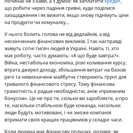
починає не з кави, а з думок: як заплатити
кредит
,
що робити через падіння гривні, куди поділися
заощадження і як вижити, якщо знову піднімуть ціни
на продукти чи комуналку…
У нього болить голова не від дедлайнів, а від
нескінченних фінансових викликів. І так насправді
живуть сотні тисяч людей в Україні. Навіть ті, хто
має роботу, часто думають: «А що буде завтра?».
Війна, нестабільна економіка, різкі коливання курсу,
втрата джерел доходу, збільшення витрат на базові
речі та невизначене майбутнє створюють ґрунт для
тривалого фінансового стресу. Тому фінансова
грамотність є радше необхідністю, аніж «приємним
бонусом». Це не про те, скільки ви заробляєте, а про
те, наскільки стабільною буде команда, наскільки
люди будуть мотивовані, і чи зможе компанія
втримати своїх кращих працівників у складні часи.
Коли людина має фінансову подушку, розуміє, як