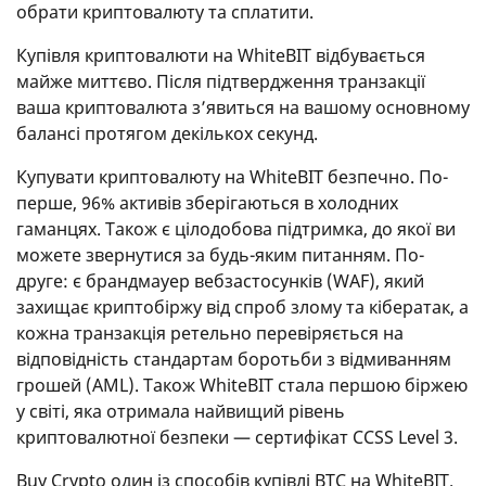
обрати криптовалюту та сплатити.
Купівля криптовалюти на WhiteBIT відбувається
майже миттєво. Після підтвердження транзакції
ваша криптовалюта з’явиться на вашому основному
балансі протягом декількох секунд.
Купувати криптовалюту на WhiteBIT безпечно. По-
перше, 96% активів зберігаються в холодних
гаманцях. Також є цілодобова підтримка, до якої ви
можете звернутися за будь-яким питанням. По-
друге: є брандмауер вебзастосунків (WAF), який
захищає криптобіржу від спроб злому та кібератак, а
кожна транзакція ретельно перевіряється на
відповідність стандартам боротьби з відмиванням
грошей (AML). Також WhiteBIT стала першою біржею
у світі, яка отримала найвищий рівень
криптовалютної безпеки — сертифікат CCSS Level 3.
Buy Crypto один із способів купівлі BTC на WhiteBIT.