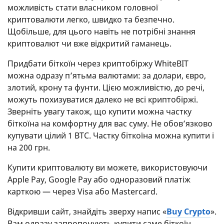
можливість стати власником головної
криптовалюти легко, швидко та безпечно.
Щобільше, для цього навіть не потрібні знання
криптовалют чи вже відкритий гаманець.
Придбати біткоїн через криптобіржу WhiteBIT
можна одразу п’ятьма валютами: за долари, євро,
злотий, крону та фунти. Цією можливістю, до речі,
можуть похизуватися далеко не всі криптобіржі.
Зверніть увагу також, що купити можна частку
біткоїна на комфортну для вас суму. Не обовʼязково
купувати цілий 1 BTC. Частку біткоїна можна купити і
на 200 грн.
Купити криптовалюту ви можете, використовуючи
Apple Pay, Google Pay або одноразовий платіж
карткою — через Visa або Mastercard.
Відкривши сайт, знайдіть зверху напис «
Buy Crypto
».
Вам одразу запропонують купити саме біткоїн.