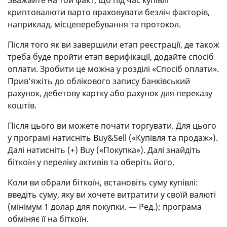
криптовалюти варто враховувати безліч факторів,
наприклад, місцеперебування та протокол.
Після того як ви завершили етап реєстрації, де також
треба буде пройти етап верифікації, додайте спосіб
оплати. Зробити це можна у розділі «Спосіб оплати».
Прив’яжіть до облікового запису банківський
рахунок, дебетову картку або рахунок для переказу
коштів.
Після цього ви можете почати торгувати. Для цього
у програмі натисніть Buy&Sell («Купівля та продаж»).
Далі натисніть (+) Buy («Покупка»). Далі знайдіть
біткоїн у переліку активів та оберіть його.
Коли ви обрали біткоїн, встановіть суму купівлі:
введіть суму, яку ви хочете витратити у своїй валюті
(мінімум 1 долар для покупки. — Ред.); програма
обміняє її на біткоїн.