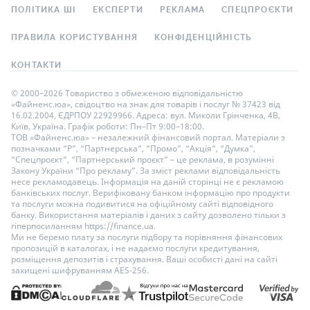
ПОЛІТИКА ШІ
ЕКСПЕРТИ
РЕКЛАМА
СПЕЦПРОЄКТИ
ПРАВИЛА КОРИСТУВАННЯ
КОНФІДЕНЦІЙНІСТЬ
КОНТАКТИ
© 2000–2026 Товариство з обмеженою відповідальністю
«Файненс.юа», свідоцтво на знак для товарів і послуг № 37423 від
16.02.2004, ЄДРПОУ 22929966. Адреса: вул. Миколи Грінченка, 4В,
Київ, Україна. Графік роботи: Пн–Пт 9:00–18:00.
ТОВ «Файненс.юа» – незалежний фінансовий портал. Матеріали з
позначками “Р”, “Партнерська”, “Промо”, “Акція”, “Думка”,
“Спецпроєкт”, “Партнерський проєкт” – це реклама, в розумінні
Закону України “Про рекламу”. За зміст реклами відповідальність
несе рекламодавець. Інформація на даній сторінці не є рекламою
банківських послуг. Верифіковану банком інформацію про продукти
та послуги можна подивитися на офіційному сайті відповідного
банку. Використання матеріалів і даних з сайту дозволено тільки з
гіперпосиланням https://finance.ua.
Ми не беремо плату за послуги підбору та порівняння фінансових
пропозицій в каталогах, і не надаємо послуги кредитування,
розміщення депозитів і страхування. Ваші особисті дані на сайті
захищені шифруванням AES-256.