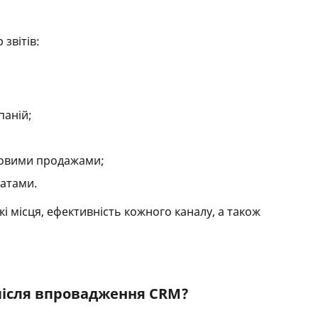
звітів:
паній;
ковими продажами;
чатами.
і місця, ефективність кожного каналу, а також
 після впровадження CRM?