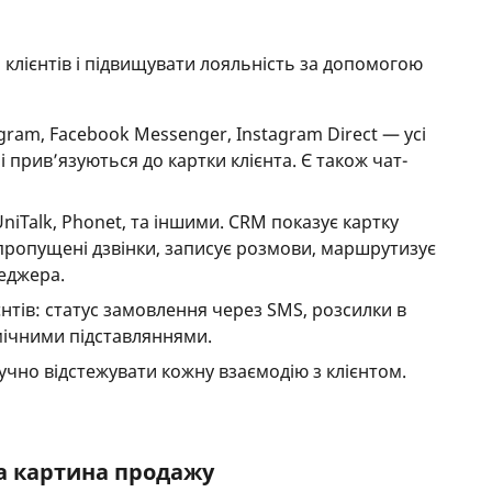
клієнтів і підвищувати лояльність за допомогою
gram, Facebook Messenger, Instagram Direct — усі
 прив’язуються до картки клієнта. Є також чат-
 UniTalk, Phonet, та іншими. CRM показує картку
є пропущені дзвінки, записує розмови, маршрутизує
неджера.
тів: статус замовлення через SMS, розсилки в
мічними підставляннями.
зручно відстежувати кожну взаємодію з клієнтом.
тка картина продажу