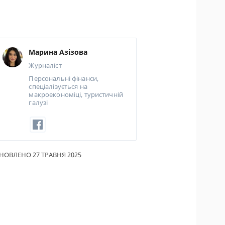
ИКИ ПО
ВАННЮ
АХОВІ ПОЛІСИ
Марина Азізова
Журналіст
І КОМПАНІЇ
Персональні фінанси,
 ПРО СТРАХОВІ
спеціалізується на
макроекономіці, туристичній
ІЇ
галузі
А І ОПЛАТА
ТИ
НОВЛЕНО 27 ТРАВНЯ 2025