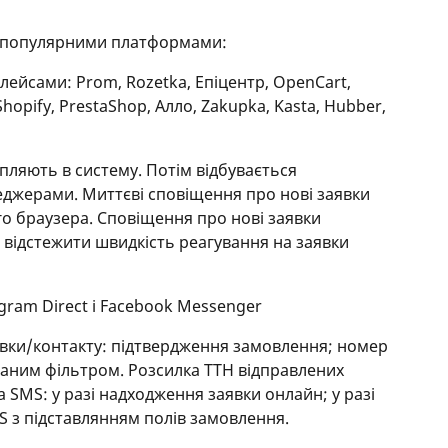
ма популярними платформами:
лейсами: Prom, Rozetka, Епіцентр, OpenCart,
opify, PrestaShop, Алло, Zakupka, Kasta, Hubber,
пляють в систему. Потім відбувається
еджерами. Миттєві сповіщення про нові заявки
го браузера. Сповіщення про нові заявки
 відстежити швидкість реагування на заявки
tagram Direct і Facebook Messenger
вки/контакту: підтвердження замовлення; номер
раним фільтром. Розсилка ТТН відправлених
 SMS: у разі надходження заявки онлайн; у разі
S з підставлянням полів замовлення.