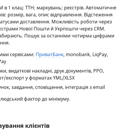
M в 1 клац: ТТН; маркувань; реєстрів. Автоматичне
ів: розмір, вага, опис відправлення. Відстеження
статусами доставлення. Можливість роботи через
реєстрами Нової Пошти й Укрпошти через CRM.
 забирають. Пошук за останніми чотирма цифрами
ення.
ними сервісами:
ПриватБанк
, monobank, LiqPay,
Pay
нки, видаткові накладні, друк документів, РРО,
орт/експорт у форматах YML/XLSX
ок, завдання, сповіщення, інтеграція з email
ь людський фактор до мінімуму.
ування клієнтів