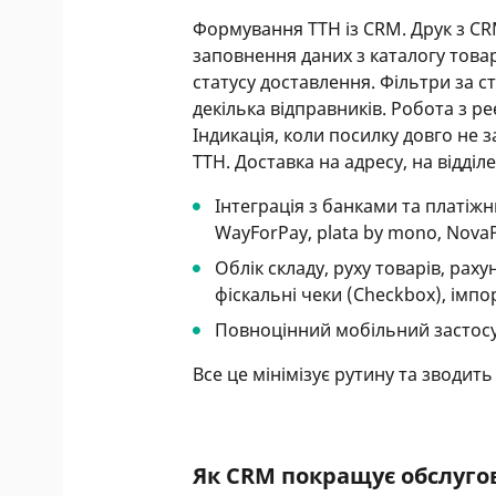
Формування ТТН із CRM. Друк з CR
заповнення даних з каталогу товар
статусу доставлення. Фільтри за 
декілька відправників. Робота з 
Індикація, коли посилку довго не
ТТН. Доставка на адресу, на відділ
Інтеграція з банками та платіж
WayForPay, plata by mono, Nova
Облік складу, руху товарів, раху
фіскальні чеки (Checkbox), імп
Повноцінний мобільний застосун
Все це мінімізує рутину та зводит
Як CRM покращує обслугов