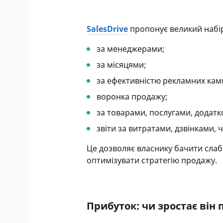
SalesDrive
пропонує великий набір 
за менеджерами;
за місяцями;
за ефективністю рекламних кам
воронка продажу;
за товарами, послугами, додат
звіти за витратами, дзвінками, 
Це дозволяє власнику бачити слабк
оптимізувати стратегію продажу.
Прибуток: чи зростає він