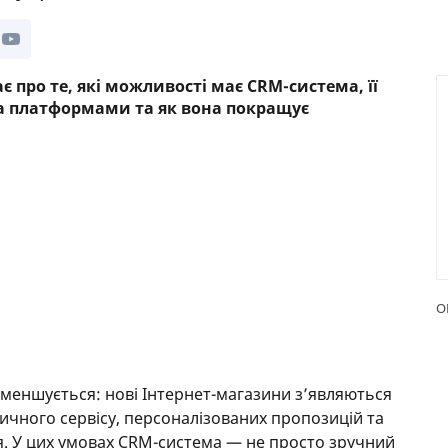
РЕЙТИНГ ДЕБЕТОВИХ
ПУТІВН
КАРТОК
СТРАХУ
ає про те, які можливості має CRM-система, її
ЩОМІСЯЧНИЙ ОГЛЯД
ВСІ СТР
а платформами та як вона покращує
КЕШБЕКУ
СТРАХОВ
ПУТІВНИКИ ПО
БАНКІВСЬКИХ КАРТКАХ
ВІДГУКИ
КОМПАН
ДОСТАВК
КОНТАК
О
 зменшується: нові Інтернет-магазини з’являються
вичного сервісу, персоналізованих пропозицій та
 У цих умовах CRM-система — не просто зручний