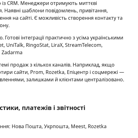
о із CRM. Менеджери отримують миттєві
я. Наявні шаблони повідомлень, привітання,
ення на сайті. Є можливість створення контакту та
ону.
ю. Готові інтеграції практично з усіма українськими
t, UniTalk, RingoStat, LiraX, StreamTelecom,
, Zadarma
темі продаж з кількох каналів. Наприклад, якщо
тири сайти, Prom, Rozetka, Епіцентр і соцмережі —
овленнями, залишками й клієнтами централізовано.
тики, платежів і звітності
ення: Нова Пошта, Укрпошта, Meest, Rozetka