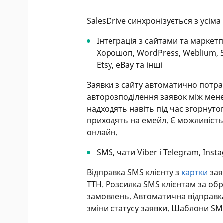
SalesDrive синхронізується з усі
Інтеграція з сайтами та маркетп
Хорошоп, WordPress, Weblium, Sh
Etsy, eBay та інші
Заявки з сайту автоматично потра
авторозподілення заявок між мен
надходять навіть під час згорнуто
приходять на емейл. Є можливість
онлайн.
SMS, чати Viber і Telegram, Ins
Відправка SMS клієнту з
картки
зая
ТТН. Розсилка SMS клієнтам за об
замовлень. Автоматична відправка
зміни статусу заявки. Шаблони SM