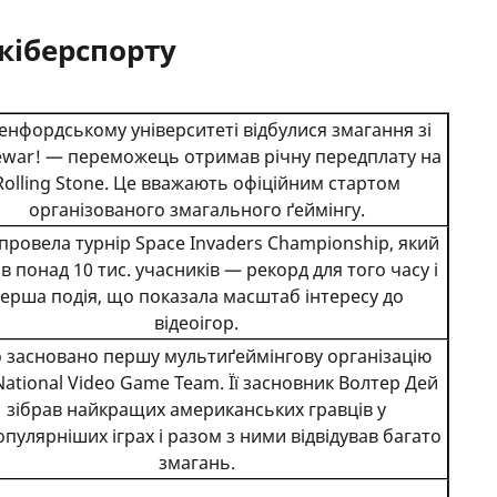
 кіберспорту
енфордському університеті відбулися змагання зі
ewar! — переможець отримав річну передплату на
Rolling Stone. Це вважають офіційним стартом
організованого змагального ґеймінгу.
 провела турнір Space Invaders Championship, який
в понад 10 тис. учасників — рекорд для того часу і
ерша подія, що показала масштаб інтересу до
відеоігор.
о засновано першу мультиґеймінгову організацію
 National Video Game Team. Її засновник Волтер Дей
зібрав найкращих американських гравців у
пулярніших іграх і разом з ними відвідував багато
змагань.