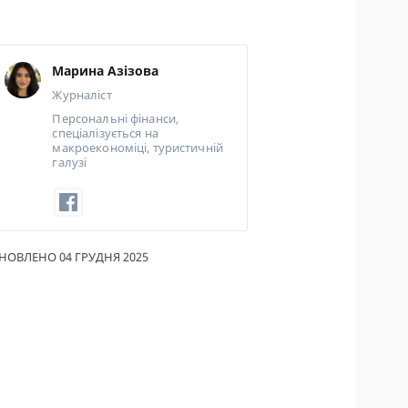
ИКИ ПО
ВАННЮ
Марина Азізова
АХОВІ ПОЛІСИ
Журналіст
Персональні фінанси,
І КОМПАНІЇ
спеціалізується на
макроекономіці, туристичній
 ПРО СТРАХОВІ
галузі
ІЇ
А І ОПЛАТА
ТИ
НОВЛЕНО 04 ГРУДНЯ 2025