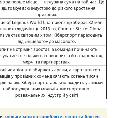
ів за перше місце — нечувана сума на той час. Це
підштовхує всю індустрію до різкого зростання
призових.
ue of Legends World Championship збирає 32 млн
альних глядачів ще 2013-го, Counter-Strike: Global
nsive стає світовим хітом. Кіберспорт переходить
від «нішевого» до масового.
опит на стрімінг зростає, а команди починають
суватися не тільки на призових, а й на зарплатах,
мерчі та партнерствах.
тові чемпіонати збирають арени, а зарплати топ-
авців у провідних команд сягають сотень тисяч
рів на рік. Кіберспорт стабільно входить у списки
найпопулярніших молодіжних спортивно-
розважальних індустрій у світі
е,
скільки можна заробляти, якщо ти блогер