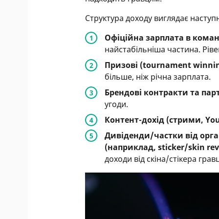
Структура доходу виглядає насту
Офіційна зарплата в коман
найстабільніша частина. Рівен
Призові (tournament winni
більше, ніж річна зарплата.
Брендові контракти та пар
угоди.
Контент-дохід (стрими, Yo
Дивіденди/частки від орга
(наприклад, sticker/skin re
доходи від скіна/стікера грав