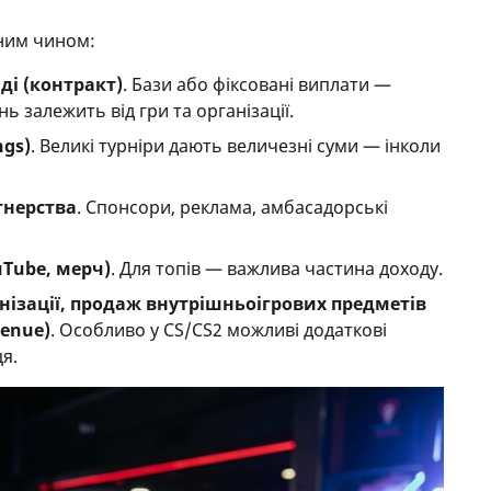
пним чином:
ді (контракт)
. Бази або фіксовані виплати —
ь залежить від гри та організації.
ngs)
. Великі турніри дають величезні суми — інколи
тнерства
. Спонсори, реклама, амбасадорські
uTube, мерч)
. Для топів — важлива частина доходу.
нізації, продаж внутрішньоігрових предметів
venue)
. Особливо у CS/CS2 можливі додаткові
ця.