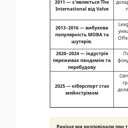
2011 — з’являється The
долар
International від Valve
Leag
2013−2016 — вибухова
унік
популярність MOBA та
Offe
шутерів.
2020−2024 — індустрія
П
переживає пандемію та
фоку
перебудову
Сві
гр
2025 — кіберспорт стає
дола
мейнстрімом
Раніше ми розповідали про т