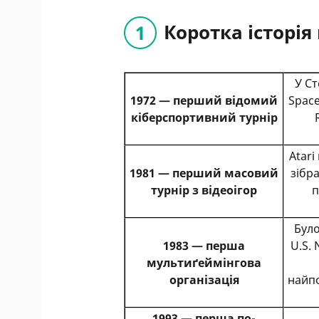
Коротка історія
У Ст
1972 — перший відомий
Spac
кіберспортивний турнір
Atari
1981 — перший масовий
зібра
турнір з відеоігор
п
Бул
1983 — перша
U.S.
мультиґеймінгова
організація
найпо
1993 — перша по-