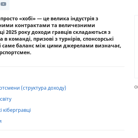
РЕЙТИНГ ДЕБЕТОВИХ
ПУТІВН
КАРТОК
СТРАХУ
просто «хобі» — це велика індустрія з
мними контрактами та величезними
ЩОМІСЯЧНИЙ ОГЛЯД
ВСІ СТР
 2025 року доходи гравців складаються з
КЕШБЕКУ
а в команді, призові з турнірів, спонсорські
СТРАХОВ
 і саме баланс між цими джерелами визначає,
ПУТІВНИКИ ПО
ерспортсмен.
БАНКІВСЬКИХ КАРТКАХ
ВІДГУКИ
КОМПАН
ДОСТАВК
КОНТАК
О
ртсмени (структура доходу)
світу
і кібергравці
и