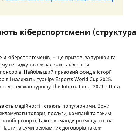
яють кіберспортсмени (структура
хід кіберспортсменів. Є ще призові за турніри та
ому випадку також залежить від рівня
спонсорів. Найбільший призовий фонд в історії
рів і належить турніру Esports World Cup 2025,
екорд належав турніру The International 2021 з Dota
вають медійності і стають популярними. Вони
рекламувати товари, послуги, компанії та таким
на кіберспорті. Також команди розміщують на
. Частина суми рекламних договорів також