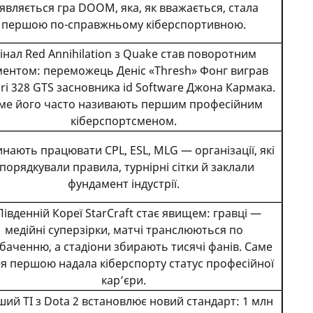
ʼявляється гра DOOM, яка, як вважається, стала
першою по-справжньому кіберспортивною.
інал Red Annihilation з Quake став поворотним
ентом: переможець Деніс «Thresh» Фонг виграв
ari 328 GTS засновника id Software Джона Кармака.
ме його часто називають першим професійним
кіберспортсменом.
нають працювати CPL, ESL, MLG — організації, які
порядкували правила, турнірні сітки й заклали
фундамент індустрії.
Південній Кореї StarCraft стає явищем: гравці —
медійні суперзірки, матчі транслюються по
баченню, а стадіони збирають тисячі фанів. Саме
я першою надала кіберспорту статус професійної
кар’єри.
ий TI з Dota 2 встановлює новий стандарт: 1 млн