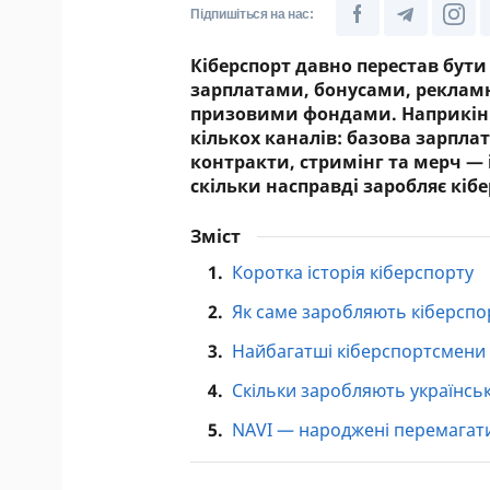
Підпишіться на нас:
Кіберспорт давно перестав бути 
зарплатами, бонусами, рекла
призовими фондами. Наприкінці
кількох каналів: базова зарплат
контракти, стримінг та мерч —
скільки насправді заробляє кіб
Зміст
1.
Коротка історія кіберспорту
2.
Як саме заробляють кіберспо
3.
Найбагатші кіберспортсмени 
4.
Скільки заробляють українськ
5.
NAVI — народжені перемагат