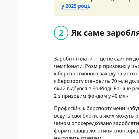
у 2025 році
.
Як саме заробл
Заробітні плати — це не єдиний до
чемпіонати. Розмір призових у ць
кіберспортивного заходу та його 
кіберспорту становить 70 млн дола
який відбувся в Ер-Ріяді. Раніше р
2 з призовим фондом у 40 млн.
Професійні кіберспортсмени набу
ведуть свої блоги, в яких можуть 
чином опосередковано заробляти 
формі гравців логотипи спонсорів
надходить гравцям.