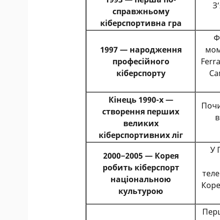
З
справжньому
кіберспортивна гра
Ф
1997 — народження
мом
професійного
Ferr
кіберспорту
Са
Кінець 1990-х —
Почи
створення перших
в
великих
кіберспортивних ліг
У 
2000−2005 — Корея
робить кіберспорт
теле
національною
Коре
культурою
Перш