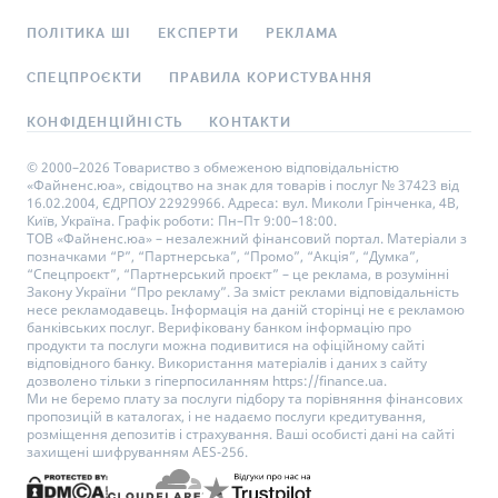
ПОЛІТИКА ШІ
ЕКСПЕРТИ
РЕКЛАМА
СПЕЦПРОЄКТИ
ПРАВИЛА КОРИСТУВАННЯ
КОНФІДЕНЦІЙНІСТЬ
КОНТАКТИ
© 2000–2026 Товариство з обмеженою відповідальністю
«Файненс.юа», свідоцтво на знак для товарів і послуг № 37423 від
16.02.2004, ЄДРПОУ 22929966. Адреса: вул. Миколи Грінченка, 4В,
Київ, Україна. Графік роботи: Пн–Пт 9:00–18:00.
ТОВ «Файненс.юа» – незалежний фінансовий портал. Матеріали з
позначками “Р”, “Партнерська”, “Промо”, “Акція”, “Думка”,
“Спецпроєкт”, “Партнерський проєкт” – це реклама, в розумінні
Закону України “Про рекламу”. За зміст реклами відповідальність
несе рекламодавець. Інформація на даній сторінці не є рекламою
банківських послуг. Верифіковану банком інформацію про
продукти та послуги можна подивитися на офіційному сайті
відповідного банку. Використання матеріалів і даних з сайту
дозволено тільки з гіперпосиланням https://finance.ua.
Ми не беремо плату за послуги підбору та порівняння фінансових
пропозицій в каталогах, і не надаємо послуги кредитування,
розміщення депозитів і страхування. Ваші особисті дані на сайті
захищені шифруванням AES-256.