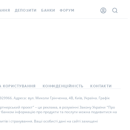
АННЯ
ДЕПОЗИТИ
БАНКИ
ФОРУМ
ЛКА
ВСІ ДЕПОЗИТИ
ВСІ БАНКИ
ННЯ ЖИТЛА ВІД
ДЕПОЗИТИ В USD
ВІДГУКИ ПРО БАНКИ
ШАХЕДІВ
ДЕПОЗИТИ В EUR
МІКРОФІНАНСОВІ
ОВКА ЗА КОРДОН
ОРГАНІЗАЦІЇ
БОНУС ДО ДЕПОЗИТІВ
ВІДГУКИ ПРО МФО
УМОВИ АКЦІЇ
АРТА
ПИТАННЯ ТА ВІДПОВІДІ
А КОРИСТУВАННЯ
КОНФІДЕНЦІЙНІСТЬ
КОНТАКТИ
НА ВІНЬЄТКА
ДЕПОЗИТНИЙ КАЛЬКУЛЯТОР
9966. Адреса: вул. Миколи Грінченка, 4В, Київ, Україна. Графік
СПІВРОБІТНИКІВ
ПУТІВНИКИ ПО
тнерський проєкт” – це реклама, в розумінні Закону України “Про
ну банком інформацію про продукти та послуги можна подивитися на
SISTANCE
ЗАОЩАДЖЕННЯМ
тів і страхування. Ваші особисті дані на сайті захищені
ННЯ ВІД
 ВИПАДКІВ