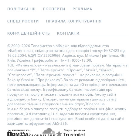
ПОЛІТИКА ШІ
ЕКСПЕРТИ
РЕКЛАМА
СПЕЦПРОЄКТИ
ПРАВИЛА КОРИСТУВАННЯ
КОНФІДЕНЦІЙНІСТЬ
КОНТАКТИ
© 2000–2026 Товариство з обмеженою відповідальністю
«Файненс.юа», свідоцтво на знак для товарів і послуг № 37423 від
16.02.2004, ЄДРПОУ 22929966. Адреса: вул. Миколи Грінченка, 4В,
Київ, Україна. Графік роботи: Пн–Пт 9:00–18:00.
ТОВ «Файненс.юа» – незалежний фінансовий портал. Матеріали з
позначками “Р”, “Партнерська”, “Промо”, “Акція”, “Думка”,
“Спецпроєкт”, “Партнерський проєкт” – це реклама, в розумінні
Закону України “Про рекламу”. За зміст реклами відповідальність
несе рекламодавець. Інформація на даній сторінці не є рекламою
банківських послуг. Верифіковану банком інформацію про
продукти та послуги можна подивитися на офіційному сайті
відповідного банку. Використання матеріалів і даних з сайту
дозволено тільки з гіперпосиланням https://finance.ua.
Ми не беремо плату за послуги підбору та порівняння фінансових
пропозицій в каталогах, і не надаємо послуги кредитування,
розміщення депозитів і страхування. Ваші особисті дані на сайті
захищені шифруванням AES-256.