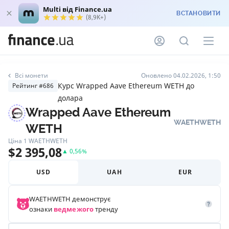
Multi від Finance.ua
ВСТАНОВИТИ
(8,9K+)
Всі монети
Оновлено 04.02.2026, 1:50
Курс Wrapped Aave Ethereum WETH до
Рейтинг #686
долара
Wrapped Aave Ethereum
WAETHWETH
WETH
Ціна 1
WAETHWETH
$
2 395,08
▲
0,56
%
USD
UAH
EUR
WAETHWETH
демонструє
ознаки
ведмежого
тренду