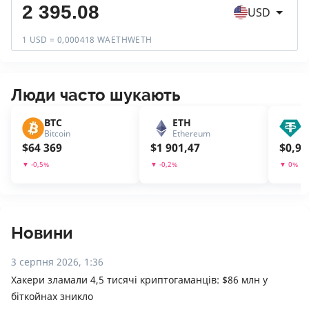
USD
1 USD = 0,000418 WAETHWETH
Люди часто шукають
BTC
ETH
U
Bitcoin
Ethereum
T
$
64 369
$
1 901,47
$
0,99
▼
-0,5
%
▼
-0,2
%
▼
0
%
Новини
3 серпня 2026, 1:36
Хакери зламали 4,5 тисячі криптогаманців: $86 млн у
біткойнах зникло