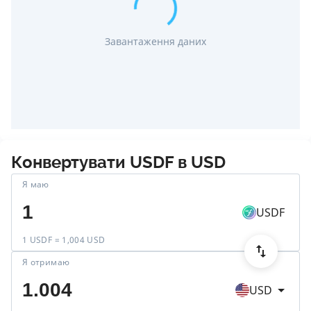
Завантаження даних
Конвертувати
USDF
в
USD
Я маю
USDF
1 USDF = 1,004 USD
Я отримаю
USD