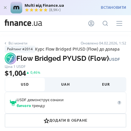
Multi від Finance.ua
ВСТАНОВИТИ
(8,9K+)
Всі монети
Оновлено 04.02.2026, 1:52
Курс Flow Bridged PYUSD (Flow) до долара
Рейтинг #2014
Flow Bridged PYUSD (Flow)
USDF
Ціна 1
USDF
$
1,004
▲
0,46
%
USD
UAH
EUR
USDF
демонструє ознаки
бичого
тренду
ДОДАТИ В ОБРАНЕ