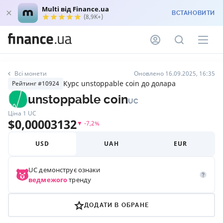
Multi від Finance.ua
ВСТАНОВИТИ
(8,9K+)
Всі монети
Оновлено 16.09.2025, 16:35
Курс unstoppable coin до долара
Рейтинг #10924
unstoppable coin
UC
Ціна 1
UC
$
0,00003132
▼
-7,2
%
USD
UAH
EUR
UC
демонструє ознаки
ведмежого
тренду
ДОДАТИ В ОБРАНЕ