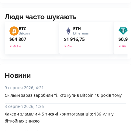
Люди часто шукають
BTC
ETH
U
Bitcoin
Ethereum
T
$
64 807
$
1 916,75
$
0,99
▼
-0,2
%
▼
0
%
▼
0
%
Новини
9 серпня 2026, 4:21
Скільки зараз заробили ті, хто купив Bitcoin 10 років тому
3 серпня 2026, 1:36
Хакери зламали 4,5 тисячі криптогаманців: $86 млн у
біткойнах зникло