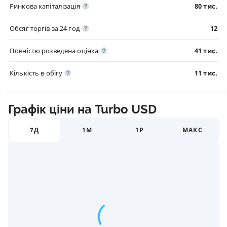
Ринкова капіталізація
80 тис.
Обсяг торгів за 24 год
12
Повністю розведена оцінка
41 тис.
Кількість в обігу
11 тис.
Графік ціни на Turbo USD
7Д
1М
1Р
МАКС