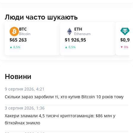
Люди часто шукають
BTC
ETH
U
Bitcoin
Ethereum
T
$
65 263
$
1 926,95
$
0,99
▲
0,5
%
▲
0,5
%
▼
0
%
Новини
9 серпня 2026, 4:21
Скільки зараз заробили ті, хто купив Bitcoin 10 років тому
3 серпня 2026, 1:36
Хакери зламали 4,5 тисячі криптогаманців: $86 млн у
біткойнах зникло