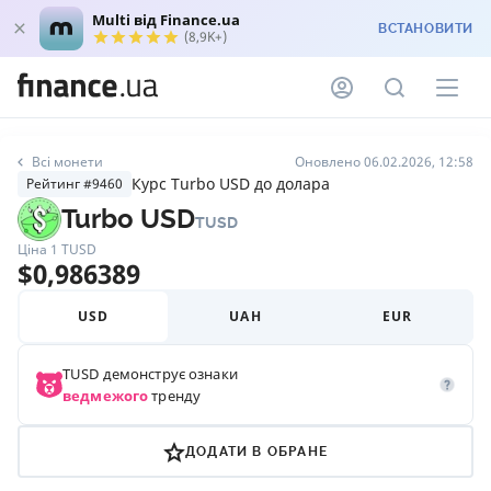
Multi від Finance.ua
ВСТАНОВИТИ
(8,9K+)
Всі монети
Оновлено 06.02.2026, 12:58
Курс Turbo USD до долара
Рейтинг #9460
Turbo USD
TUSD
Ціна 1
TUSD
$
0,986389
USD
UAH
EUR
TUSD
демонструє ознаки
ведмежого
тренду
ДОДАТИ В ОБРАНЕ