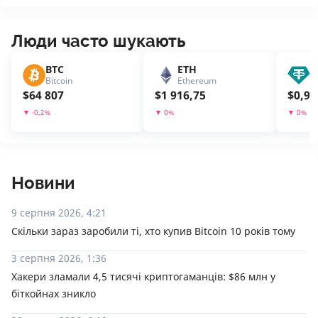
Люди часто шукають
BTC
ETH
U
Bitcoin
Ethereum
T
$
64 807
$
1 916,75
$
0,99
▼
-0,2
%
▼
0
%
▼
0
%
Новини
9 серпня 2026, 4:21
Скільки зараз заробили ті, хто купив Bitcoin 10 років тому
3 серпня 2026, 1:36
Хакери зламали 4,5 тисячі криптогаманців: $86 млн у
біткойнах зникло