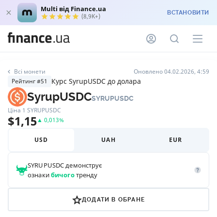
Multi від Finance.ua
ВСТАНОВИТИ
(8,9K+)
Всі монети
Оновлено 04.02.2026, 4:59
Курс SyrupUSDC до долара
Рейтинг #51
SyrupUSDC
SYRUPUSDC
Ціна 1
SYRUPUSDC
$
1,15
▲
0,013
%
USD
UAH
EUR
SYRUPUSDC
демонструє
ознаки
бичого
тренду
ДОДАТИ В ОБРАНЕ