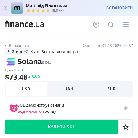
Multi від Finance.ua
ВСТАНОВИТИ
(8,9K+)
Всі монети
Оновлено 07.08.2026, 10:57
Курс Solana до долара
Рейтинг #7
Solana
SOL
Ціна 1
SOL
$
73,48
▲
0,6
%
USD
UAH
EUR
SOL
демонструє ознаки
ведмежого
тренду
КУПИТИ SOL