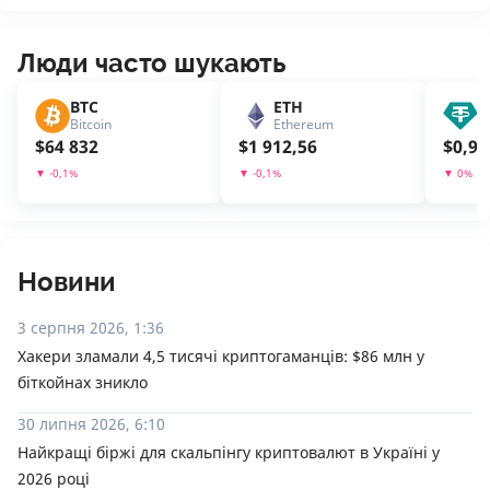
Люди часто шукають
BTC
ETH
U
Bitcoin
Ethereum
T
$
64 832
$
1 912,56
$
0,99
▼
-0,1
%
▼
-0,1
%
▼
0
%
Новини
3 серпня 2026, 1:36
Хакери зламали 4,5 тисячі криптогаманців: $86 млн у
біткойнах зникло
30 липня 2026, 6:10
Найкращі біржі для скальпінгу криптовалют в Україні у
2026 році