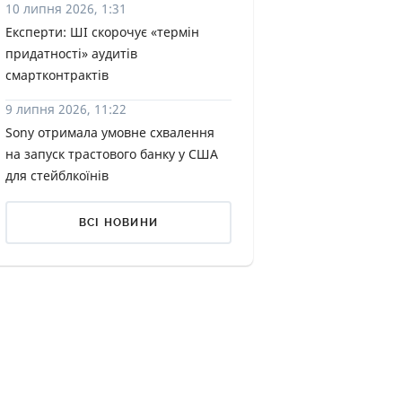
10 липня 2026, 1:31
КИ ПО
Експерти: ШІ скорочує «термін
ВАННЮ
придатності» аудитів
смартконтрактів
ХОВІ ПОЛІСИ
9 липня 2026, 11:22
І КОМПАНІЇ
Sony отримала умовне схвалення
на запуск трастового банку у США
 ПРО СТРАХОВІ
Ї
для стейблкоїнів
А І ОПЛАТА
ВСІ НОВИНИ
И