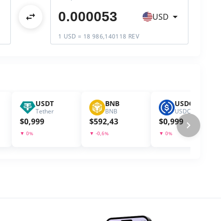
USD
1 USD = 18 986,140118 REV
USDT
BNB
USDC
Tether
BNB
USDC
$
0,999
$
592,43
$
0,999
▼
0
%
▼
-0,6
%
▼
0
%