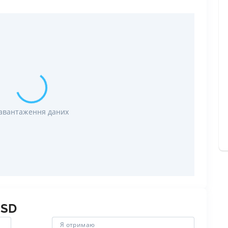
РЕЙТИНГ ДЕБЕТОВИХ
ПУТІВНИ
КАРТОК
СТРАХУ
ЩОМІСЯЧНИЙ ОГЛЯД
ВСІ СТРА
КЕШБЕКУ
СТРАХОВ
ПУТІВНИКИ ПО
БАНКІВСЬКИХ КАРТКАХ
ВІДГУКИ
КОМПАНІ
авантаження даних
ДОСТАВК
КОНТАКТ
SD
Я отримаю