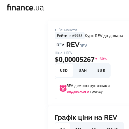
Всі монети
Курс REV до долара
Рейтинг #9958
REV
REV
Ціна 1
REV
$
0,00005267
▼
-30
%
USD
UAH
EUR
REV
демонструє ознаки
ведмежого
тренду
Графік ціни на REV