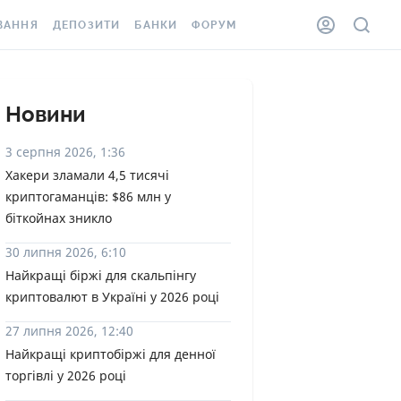
ВАННЯ
ДЕПОЗИТИ
БАНКИ
ФОРУМ
ІЛКА
ВСІ ДЕПОЗИТИ
ВСІ БАНКИ
АННЯ ЖИТЛА ВІД
ДЕПОЗИТИ В USD
ВІДГУКИ ПРО БАНКИ
Новини
 ШАХЕДІВ
ДЕПОЗИТИ В EUR
МІКРОФІНАНСОВІ
3 серпня 2026, 1:36
ХОВКА ЗА КОРДОН
ОРГАНІЗАЦІЇ
Хакери зламали 4,5 тисячі
БОНУС ДО ДЕПОЗИТІВ
криптогаманців: $86 млн у
ВІДГУКИ ПРО МФО
УМОВИ АКЦІЇ
біткойнах зникло
КАРТА
ПИТАННЯ ТА ВІДПОВІДІ
30 липня 2026, 6:10
ННА ВІНЬЄТКА
Найкращі біржі для скальпінгу
ДЕПОЗИТНИЙ КАЛЬКУЛЯТОР
криптовалют в Україні у 2026 році
 СПІВРОБІТНИКІВ
ПУТІВНИКИ ПО
27 липня 2026, 12:40
SSISTANCE
ЗАОЩАДЖЕННЯМ
Найкращі криптобіржі для денної
торгівлі у 2026 році
АННЯ ВІД
Х ВИПАДКІВ