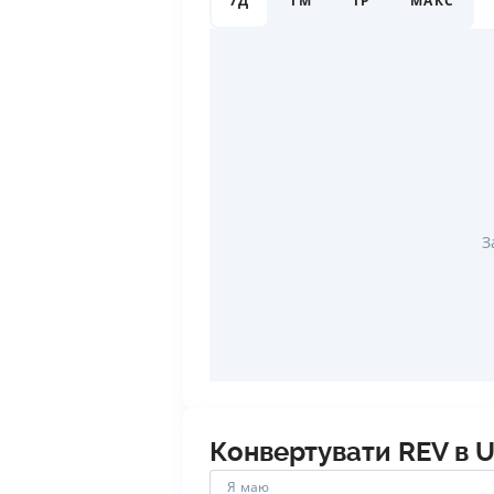
7Д
1М
1Р
МАКС
З
Конвертувати
REV
в
U
Я маю