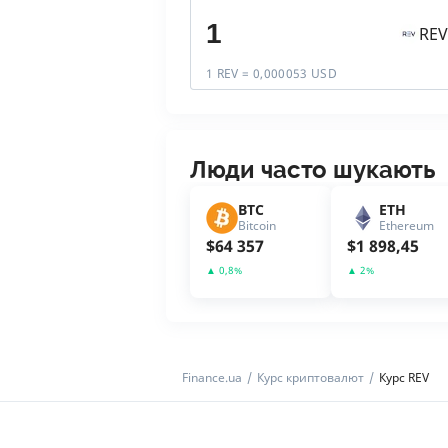
REV
1 REV = 0,000053 USD
Люди часто шукають
BTC
ETH
Bitcoin
Ethereum
$
64 357
$
1 898,45
▲
0,8
%
▲
2
%
Finance.ua
Курс криптовалют
Курс REV