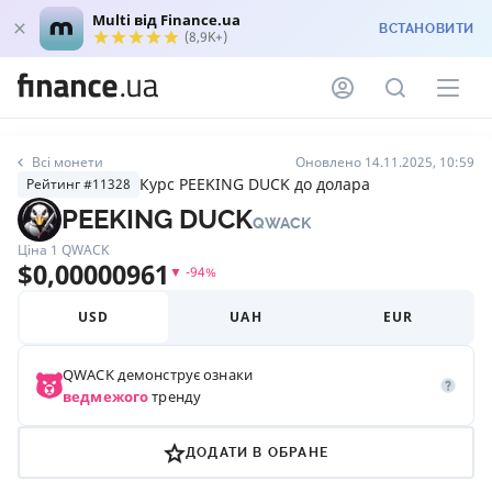
Multi від Finance.ua
ВСТАНОВИТИ
(8,9K+)
Всі монети
Оновлено 14.11.2025, 10:59
Курс PEEKING DUCK до долара
Рейтинг #11328
PEEKING DUCK
QWACK
Ціна 1
QWACK
$
0,00000961
▼
-94
%
USD
UAH
EUR
QWACK
демонструє ознаки
ведмежого
тренду
ДОДАТИ В ОБРАНЕ