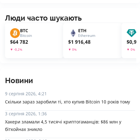
Люди часто шукають
BTC
ETH
U
Bitcoin
Ethereum
T
$
64 782
$
1 916,48
$
0,99
▼
-0,2
%
▼
0
%
▼
0
%
Новини
9 серпня 2026, 4:21
Скільки зараз заробили ті, хто купив Bitcoin 10 років тому
3 серпня 2026, 1:36
Хакери зламали 4,5 тисячі криптогаманців: $86 млн у
біткойнах зникло