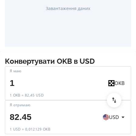
Завантаження даних
Конвертувати
OKB
в
USD
Я маю
OKB
1 OKB = 82,45 USD
Я отримаю
USD
1 USD = 0,012129 OKB