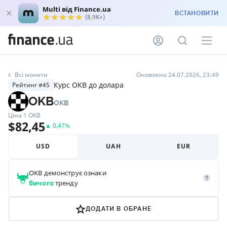
Multi від Finance.ua
ВСТАНОВИТИ
(8,9K+)
Всі монети
Оновлено 24.07.2026, 23:49
Курс OKB до долара
Рейтинг #45
OKB
OKB
Ціна 1
OKB
$
82,45
▲
0,47
%
USD
UAH
EUR
OKB
демонструє ознаки
бичого
тренду
ДОДАТИ В ОБРАНЕ