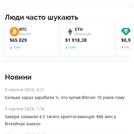
Люди часто шукають
BTC
ETH
U
Bitcoin
Ethereum
T
$
65 029
$
1 918,38
$
0,99
▲
0,4
%
▲
0,4
%
▼
0
%
Новини
9 серпня 2026, 4:21
Скільки зараз заробили ті, хто купив Bitcoin 10 років тому
3 серпня 2026, 1:36
Хакери зламали 4,5 тисячі криптогаманців: $86 млн у
біткойнах зникло