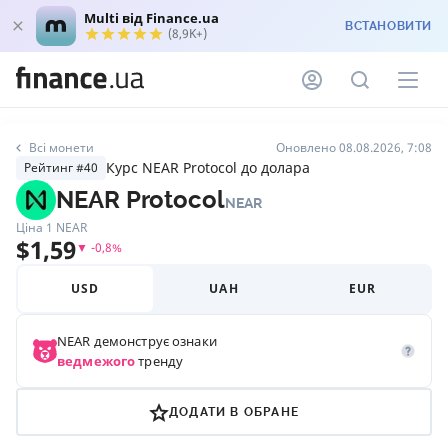
Multi від Finance.ua
ВСТАНОВИТИ
(8,9K+)
Всі монети
Оновлено 08.08.2026, 7:08
Курс NEAR Protocol до долара
Рейтинг #40
NEAR Protocol
NEAR
Ціна 1
NEAR
$
1,59
▼
-0,8
%
USD
UAH
EUR
NEAR
демонструє ознаки
ведмежого
тренду
ДОДАТИ В ОБРАНЕ