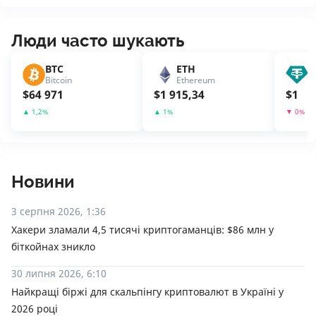
Люди часто шукають
BTC
ETH
U
Bitcoin
Ethereum
T
$
64 971
$
1 915,34
$
1
▲
1,2
%
▲
1
%
▼
0
%
Новини
3 серпня 2026, 1:36
Хакери зламали 4,5 тисячі криптогаманців: $86 млн у
біткойнах зникло
30 липня 2026, 6:10
Найкращі біржі для скальпінгу криптовалют в Україні у
2026 році