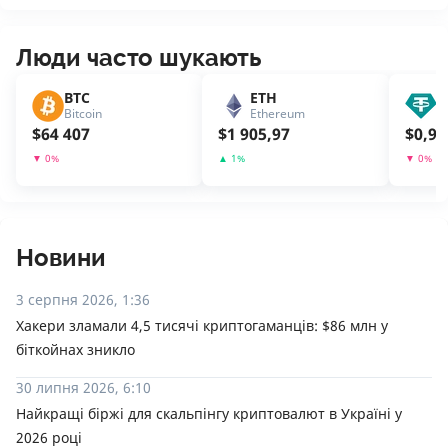
Люди часто шукають
BTC
ETH
U
Bitcoin
Ethereum
T
$
64 407
$
1 905,97
$
0,99
▼
0
%
▲
1
%
▼
0
%
Новини
3 серпня 2026, 1:36
Хакери зламали 4,5 тисячі криптогаманців: $86 млн у
біткойнах зникло
30 липня 2026, 6:10
Найкращі біржі для скальпінгу криптовалют в Україні у
2026 році