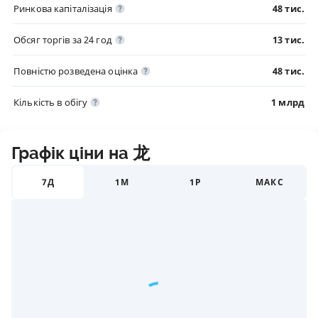
Ринкова капіталізація
48 тис.
Обсяг торгів за 24 год
13 тис.
Повністю розведена оцінка
48 тис.
Кількість в обігу
1 млрд
Графік ціни на 龙
7Д
1М
1Р
МАКС