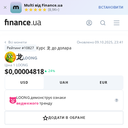
Multi від Finance.ua
ВСТАНОВИТИ
(8,9K+)
Всі монети
Оновлено 09.10.2025, 23:41
Курс 龙 до долара
Рейтинг #10827
龙
LOONG
Ціна 1
LOONG
$
0,00004818
▲
24
%
USD
UAH
EUR
LOONG
демонструє ознаки
ведмежого
тренду
ДОДАТИ В ОБРАНЕ