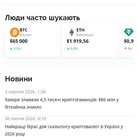
Люди часто шукають
BTC
ETH
U
Bitcoin
Ethereum
T
$
65 000
$
1 919,56
$
0,99
▲
0,5
%
▲
0,8
%
▼
0
%
Новини
3 серпня 2026, 1:36
Хакери зламали 4,5 тисячі криптогаманців: $86 млн у
біткойнах зникло
30 липня 2026, 6:10
Найкращі біржі для скальпінгу криптовалют в Україні у
2026 році