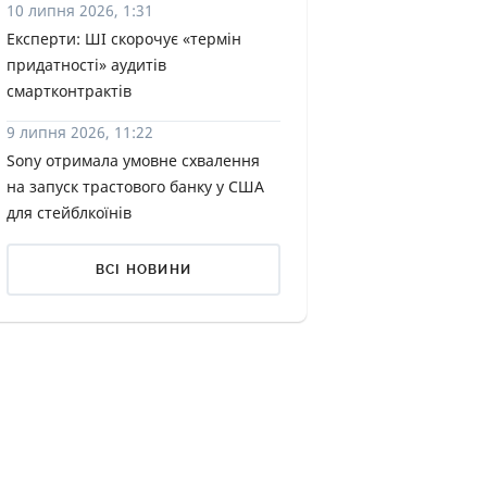
10 липня 2026, 1:31
КИ ПО
Експерти: ШІ скорочує «термін
ВАННЮ
придатності» аудитів
смартконтрактів
ХОВІ ПОЛІСИ
9 липня 2026, 11:22
І КОМПАНІЇ
Sony отримала умовне схвалення
на запуск трастового банку у США
 ПРО СТРАХОВІ
Ї
для стейблкоїнів
А І ОПЛАТА
ВСІ НОВИНИ
И