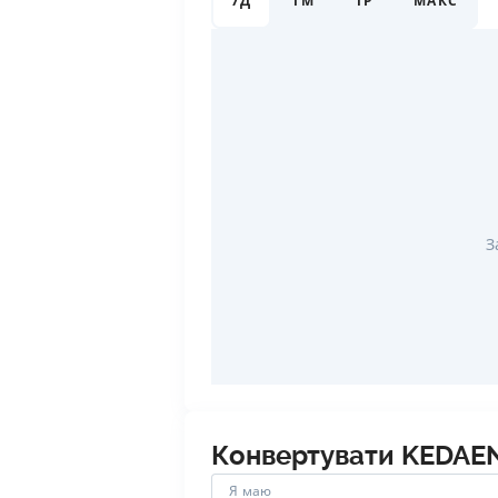
7Д
1М
1Р
МАКС
З
Конвертувати
KEDAE
Я маю