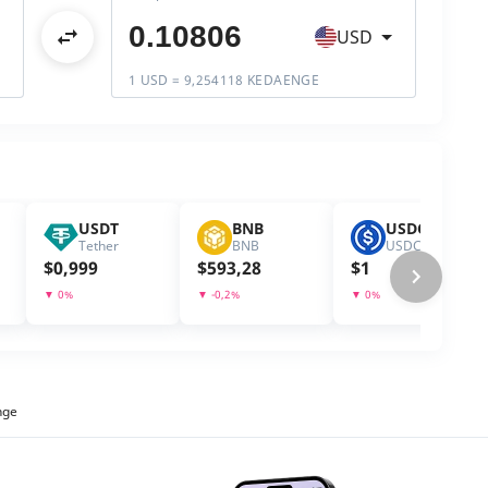
USD
1 USD = 9,254118 KEDAENGE
USDT
BNB
USDC
Tether
BNB
USDC
$
0,999
$
593,28
$
1
▼
0
%
▼
-0,2
%
▼
0
%
nge