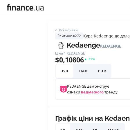
Всі монети
Курс Kedaenge до дол
Рейтинг #272
Kedaenge
KEDAENGE
Ціна 1
KEDAENGE
$
0,10806
▲
21
%
USD
UAH
EUR
KEDAENGE
демонструє
ознаки
ведмежого
тренду
Графік ціни на Kedae