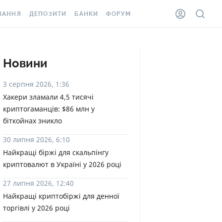
ВАННЯ
ДЕПОЗИТИ
БАНКИ
ФОРУМ
ІЛКА
ВСІ ДЕПОЗИТИ
ВСІ БАНКИ
АННЯ ЖИТЛА ВІД
ДЕПОЗИТИ В USD
ВІДГУКИ ПРО БАНКИ
Новини
 ШАХЕДІВ
ДЕПОЗИТИ В EUR
МІКРОФІНАНСОВІ
3 серпня 2026, 1:36
ХОВКА ЗА КОРДОН
ОРГАНІЗАЦІЇ
Хакери зламали 4,5 тисячі
БОНУС ДО ДЕПОЗИТІВ
криптогаманців: $86 млн у
ВІДГУКИ ПРО МФО
УМОВИ АКЦІЇ
біткойнах зникло
КАРТА
ПИТАННЯ ТА ВІДПОВІДІ
30 липня 2026, 6:10
ННА ВІНЬЄТКА
Найкращі біржі для скальпінгу
ДЕПОЗИТНИЙ КАЛЬКУЛЯТОР
криптовалют в Україні у 2026 році
 СПІВРОБІТНИКІВ
ПУТІВНИКИ ПО
27 липня 2026, 12:40
SSISTANCE
ЗАОЩАДЖЕННЯМ
Найкращі криптобіржі для денної
торгівлі у 2026 році
АННЯ ВІД
Х ВИПАДКІВ