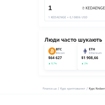
KEDAENGE
1 KEDAENGE = 0,10806 USD
Люди часто шукають
BTC
ETH
Bitcoin
Ethereum
$
64 627
$
1 908,66
▲
0,7
%
▲
2
%
Finance.ua
Курс криптовалют
Курс Kedae