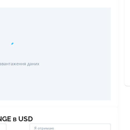
РЕЙТИНГ ДЕБЕТОВИХ
ПУТІВНИ
КАРТОК
СТРАХУ
ЩОМІСЯЧНИЙ ОГЛЯД
ВСІ СТРА
КЕШБЕКУ
СТРАХОВ
ПУТІВНИКИ ПО
БАНКІВСЬКИХ КАРТКАХ
ВІДГУКИ
КОМПАНІ
авантаження даних
ДОСТАВК
КОНТАКТ
NGE
в
USD
Я отримаю