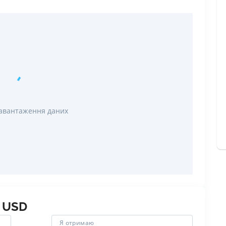
РЕЙТИНГ ДЕБЕТОВИХ
ПУТІВНИ
КАРТОК
СТРАХУ
ЩОМІСЯЧНИЙ ОГЛЯД
ВСІ СТРА
КЕШБЕКУ
СТРАХОВ
ПУТІВНИКИ ПО
БАНКІВСЬКИХ КАРТКАХ
ВІДГУКИ
КОМПАНІ
авантаження даних
ДОСТАВК
КОНТАКТ
в
USD
Я отримаю