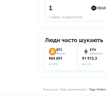
HBAR
1 HBAR = 0,068374 USD
Люди часто шукають
BTC
ETH
Bitcoin
Ethereum
$
64 691
$
1 913,3
▲
0,7
%
▲
2,1
%
Finance.ua
Курс криптовалют
Курс Heder