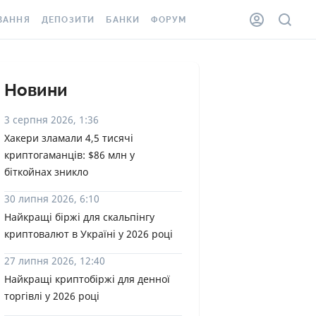
ВАННЯ
ДЕПОЗИТИ
БАНКИ
ФОРУМ
ІЛКА
ВСІ ДЕПОЗИТИ
ВСІ БАНКИ
АННЯ ЖИТЛА ВІД
ДЕПОЗИТИ В USD
ВІДГУКИ ПРО БАНКИ
Новини
 ШАХЕДІВ
ДЕПОЗИТИ В EUR
МІКРОФІНАНСОВІ
3 серпня 2026, 1:36
ХОВКА ЗА КОРДОН
ОРГАНІЗАЦІЇ
Хакери зламали 4,5 тисячі
БОНУС ДО ДЕПОЗИТІВ
криптогаманців: $86 млн у
ВІДГУКИ ПРО МФО
УМОВИ АКЦІЇ
біткойнах зникло
КАРТА
ПИТАННЯ ТА ВІДПОВІДІ
30 липня 2026, 6:10
ННА ВІНЬЄТКА
Найкращі біржі для скальпінгу
ДЕПОЗИТНИЙ КАЛЬКУЛЯТОР
криптовалют в Україні у 2026 році
 СПІВРОБІТНИКІВ
ПУТІВНИКИ ПО
27 липня 2026, 12:40
SSISTANCE
ЗАОЩАДЖЕННЯМ
Найкращі криптобіржі для денної
торгівлі у 2026 році
АННЯ ВІД
Х ВИПАДКІВ