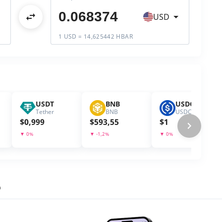
USD
1 USD = 14,625442 HBAR
USDT
BNB
USDC
Tether
BNB
USDC
$
0,999
$
593,55
$
1
▼
0
%
▼
-1,2
%
▼
0
%
a