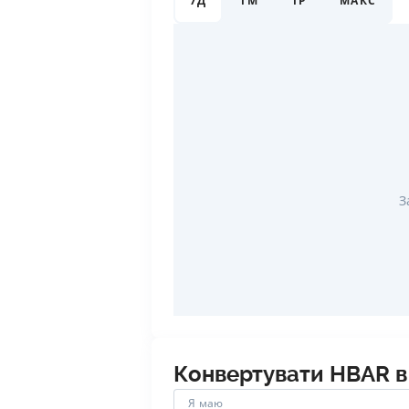
7Д
1М
1Р
МАКС
З
Конвертувати
HBAR
Я маю