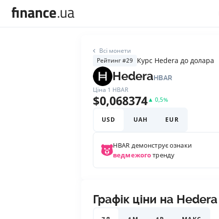
Всі монети
Курс Hedera до долара
Рейтинг #29
Hedera
HBAR
Ціна 1
HBAR
$
0,068374
▲
0,5
%
USD
UAH
EUR
HBAR
демонструє ознаки
ведмежого
тренду
Графік ціни на Hedera