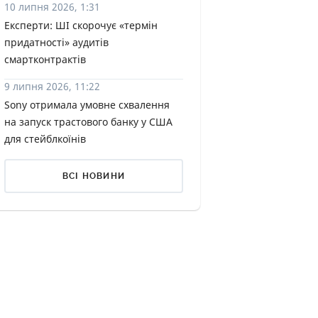
10 липня 2026, 1:31
КИ ПО
Експерти: ШІ скорочує «термін
ВАННЮ
придатності» аудитів
смартконтрактів
ХОВІ ПОЛІСИ
9 липня 2026, 11:22
І КОМПАНІЇ
Sony отримала умовне схвалення
на запуск трастового банку у США
 ПРО СТРАХОВІ
Ї
для стейблкоїнів
А І ОПЛАТА
ВСІ НОВИНИ
И