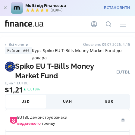
Multi від Finance.ua
ВСТАНОВИТИ
(8,9K+)
Всі монети
Оновлено 09.07.2026, 4:15
Курс Spiko EU T-Bills Money Market Fund до
Рейтинг #66
долара
Spiko EU T-Bills Money
EUTBL
Market Fund
Ціна 1
EUTBL
$
1,21
▲
0,018
%
USD
UAH
EUR
EUTBL
демонструє ознаки
ведмежого
тренду