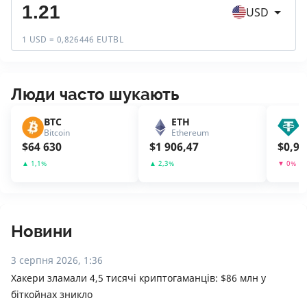
USD
1 USD = 0,826446 EUTBL
Люди часто шукають
BTC
ETH
U
Bitcoin
Ethereum
T
$
64 630
$
1 906,47
$
0,99
▲
1,1
%
▲
2,3
%
▼
0
%
Новини
3 серпня 2026, 1:36
Хакери зламали 4,5 тисячі криптогаманців: $86 млн у
біткойнах зникло