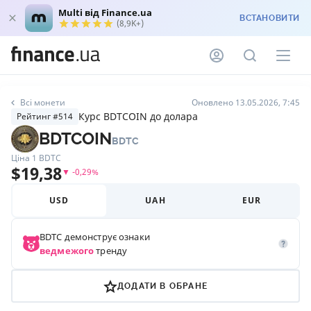
Multi від Finance.ua
ВСТАНОВИТИ
(8,9K+)
Всі монети
Оновлено 13.05.2026, 7:45
Курс BDTCOIN до долара
Рейтинг #514
BDTCOIN
BDTC
Ціна 1
BDTC
$
19,38
▼
-0,29
%
USD
UAH
EUR
BDTC
демонструє ознаки
ведмежого
тренду
ДОДАТИ В ОБРАНЕ