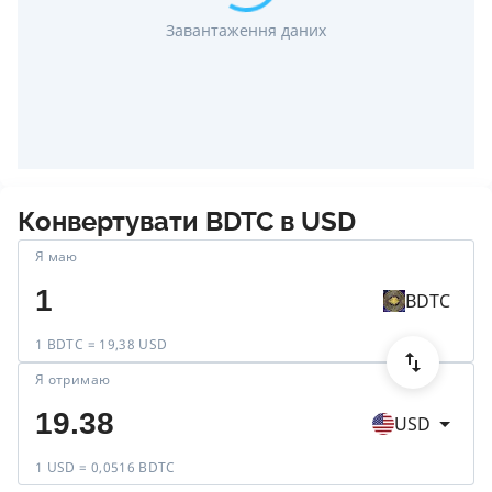
Завантаження даних
Конвертувати
BDTC
в
USD
Я маю
BDTC
1 BDTC = 19,38 USD
Я отримаю
USD
1 USD = 0,0516 BDTC