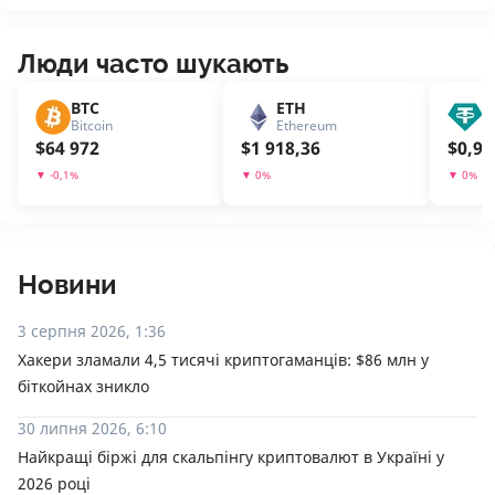
Люди часто шукають
BTC
ETH
U
Bitcoin
Ethereum
T
$
64 972
$
1 918,36
$
0,99
▼
-0,1
%
▼
0
%
▼
0
%
Новини
3 серпня 2026, 1:36
Хакери зламали 4,5 тисячі криптогаманців: $86 млн у
біткойнах зникло
30 липня 2026, 6:10
Найкращі біржі для скальпінгу криптовалют в Україні у
2026 році