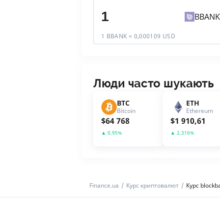
BBANK
1 BBANK = 0,000109 USD
Люди часто шукають
BTC
ETH
Bitcoin
Ethereum
$
64 768
$
1 910,61
▲
0,95
%
▲
2,316
%
Finance.ua
Курс криптовалют
Курс blockb