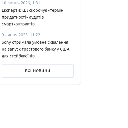
10 липня 2026, 1:31
КИ ПО
Експерти: ШІ скорочує «термін
ВАННЮ
придатності» аудитів
смартконтрактів
ХОВІ ПОЛІСИ
9 липня 2026, 11:22
І КОМПАНІЇ
Sony отримала умовне схвалення
на запуск трастового банку у США
 ПРО СТРАХОВІ
Ї
для стейблкоїнів
А І ОПЛАТА
ВСІ НОВИНИ
И