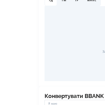
7Д
1М
1Р
МАКС
З
Конвертувати
BBANK
Я маю