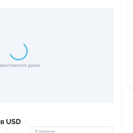
РЕЙТИНГ ДЕБЕТОВИХ
ПУТІВНИ
КАРТОК
СТРАХУ
ЩОМІСЯЧНИЙ ОГЛЯД
ВСІ СТРА
КЕШБЕКУ
СТРАХОВ
ПУТІВНИКИ ПО
БАНКІВСЬКИХ КАРТКАХ
ВІДГУКИ
КОМПАНІ
авантаження даних
ДОСТАВК
КОНТАКТ
в
USD
Я отримаю