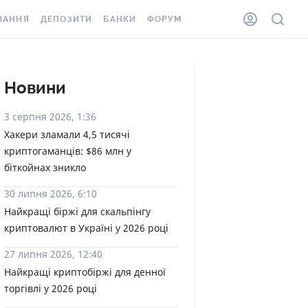
ВАННЯ
ДЕПОЗИТИ
БАНКИ
ФОРУМ
ІЛКА
ВСІ ДЕПОЗИТИ
ВСІ БАНКИ
АННЯ ЖИТЛА ВІД
ДЕПОЗИТИ В USD
ВІДГУКИ ПРО БАНКИ
Новини
 ШАХЕДІВ
ДЕПОЗИТИ В EUR
МІКРОФІНАНСОВІ
3 серпня 2026, 1:36
ХОВКА ЗА КОРДОН
ОРГАНІЗАЦІЇ
Хакери зламали 4,5 тисячі
БОНУС ДО ДЕПОЗИТІВ
криптогаманців: $86 млн у
ВІДГУКИ ПРО МФО
УМОВИ АКЦІЇ
біткойнах зникло
КАРТА
ПИТАННЯ ТА ВІДПОВІДІ
30 липня 2026, 6:10
ННА ВІНЬЄТКА
Найкращі біржі для скальпінгу
ДЕПОЗИТНИЙ КАЛЬКУЛЯТОР
криптовалют в Україні у 2026 році
 СПІВРОБІТНИКІВ
ПУТІВНИКИ ПО
27 липня 2026, 12:40
SSISTANCE
ЗАОЩАДЖЕННЯМ
Найкращі криптобіржі для денної
торгівлі у 2026 році
АННЯ ВІД
Х ВИПАДКІВ