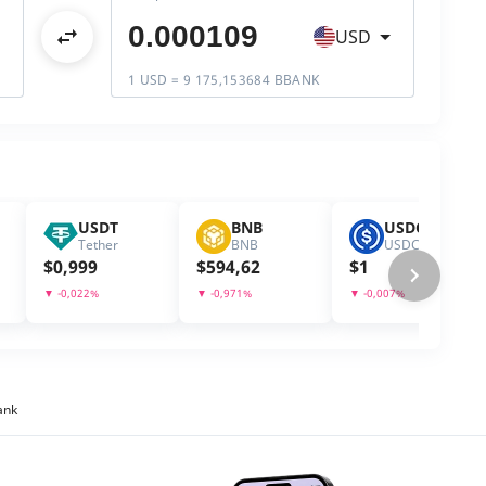
USD
1 USD = 9 175,153684 BBANK
USDT
BNB
USDC
Tether
BNB
USDC
$
0,999
$
594,62
$
1
▼
-0,022
%
▼
-0,971
%
▼
-0,007
%
ank