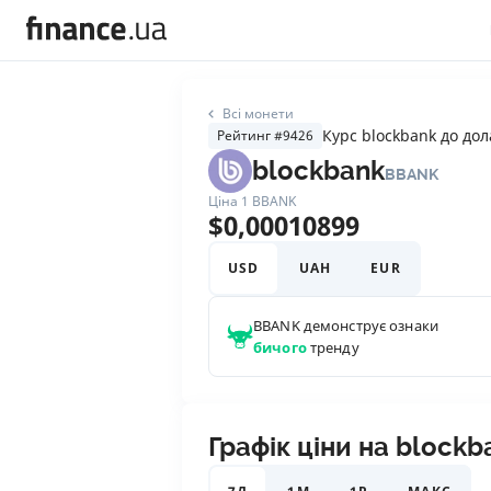
Всі монети
Курс blockbank до до
Рейтинг #9426
blockbank
BBANK
Ціна 1
BBANK
$
0,00010899
USD
UAH
EUR
BBANK
демонструє ознаки
бичого
тренду
Графік ціни на blockb