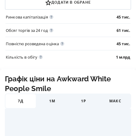
ДОДАТИ В ОБРАНЕ
Ринкова капіталізація
45 тис.
Обсяг торгів за 24 год
61 тис.
Повністю розведена оцінка
45 тис.
Кількість в обігу
1 млрд
Графік ціни на Awkward White
People Smile
7Д
1М
1Р
МАКС