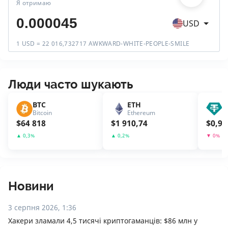
Я отримаю
USD
1 USD = 22 016,732717 AWKWARD-WHITE-PEOPLE-SMILE
Люди часто шукають
BTC
ETH
U
Bitcoin
Ethereum
T
$
64 818
$
1 910,74
$
0,99
▲
0,3
%
▲
0,2
%
▼
0
%
Новини
3 серпня 2026, 1:36
Хакери зламали 4,5 тисячі криптогаманців: $86 млн у