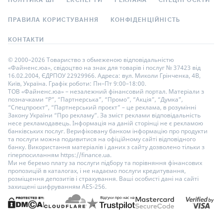
ПОЛІТИКА ШІ
ЕКСПЕРТИ
РЕКЛАМА
СПЕЦПРОЄКТИ
ПРАВИЛА КОРИСТУВАННЯ
КОНФІДЕНЦІЙНІСТЬ
КОНТАКТИ
© 2000–2026 Товариство з обмеженою відповідальністю
«Файненс.юа», свідоцтво на знак для товарів і послуг № 37423 від
16.02.2004, ЄДРПОУ 22929966. Адреса: вул. Миколи Грінченка, 4В,
Київ, Україна. Графік роботи: Пн–Пт 9:00–18:00.
ТОВ «Файненс.юа» – незалежний фінансовий портал. Матеріали з
позначками “Р”, “Партнерська”, “Промо”, “Акція”, “Думка”,
“Спецпроєкт”, “Партнерський проєкт” – це реклама, в розумінні
Закону України “Про рекламу”. За зміст реклами відповідальність
несе рекламодавець. Інформація на даній сторінці не є рекламою
банківських послуг. Верифіковану банком інформацію про продукти
та послуги можна подивитися на офіційному сайті відповідного
банку. Використання матеріалів і даних з сайту дозволено тільки з
гіперпосиланням https://finance.ua.
Ми не беремо плату за послуги підбору та порівняння фінансових
пропозицій в каталогах, і не надаємо послуги кредитування,
розміщення депозитів і страхування. Ваші особисті дані на сайті
захищені шифруванням AES-256.