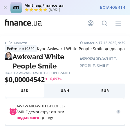
Multi від Finance.ua
ВСТАНОВИТИ
(8,9K+)
Всі монети
Оновлено 17.12.2025, 9:39
Курс Awkward White People Smile до долара
Рейтинг #10820
Awkward White
AWKWARD-WHITE-
People Smile
PEOPLE-SMILE
Ціна 1
AWKWARD-WHITE-PEOPLE-SMILE
$
0,00004542
▼
-0,093
%
USD
UAH
EUR
AWKWARD-WHITE-PEOPLE-
SMILE
демонструє ознаки
ведмежого
тренду