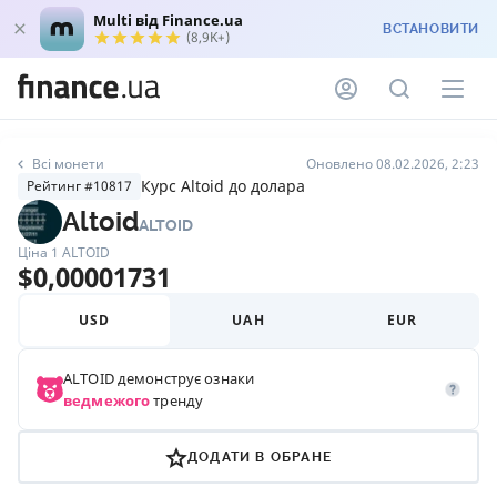
Multi від Finance.ua
ВСТАНОВИТИ
(8,9K+)
Всі монети
Оновлено 08.02.2026, 2:23
Курс Altoid до долара
Рейтинг #10817
Altoid
ALTOID
Ціна 1
ALTOID
$
0,00001731
USD
UAH
EUR
ALTOID
демонструє ознаки
ведмежого
тренду
ДОДАТИ В ОБРАНЕ