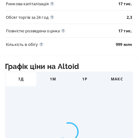
Ринкова капіталізація
17 тис.
Обсяг торгів за 24 год
2,3
Повністю розведена оцінка
17 тис.
Кількість в обігу
999 млн
Графік ціни на Altoid
7Д
1М
1Р
МАКС