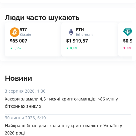
Люди часто шукають
BTC
ETH
U
Bitcoin
Ethereum
T
$
65 007
$
1 919,57
$
0,99
▲
0,5
%
▲
0,8
%
▼
0
%
Новини
3 серпня 2026, 1:36
Хакери зламали 4,5 тисячі криптогаманців: $86 млн у
біткойнах зникло
30 липня 2026, 6:10
Найкращі біржі для скальпінгу криптовалют в Україні у
2026 році