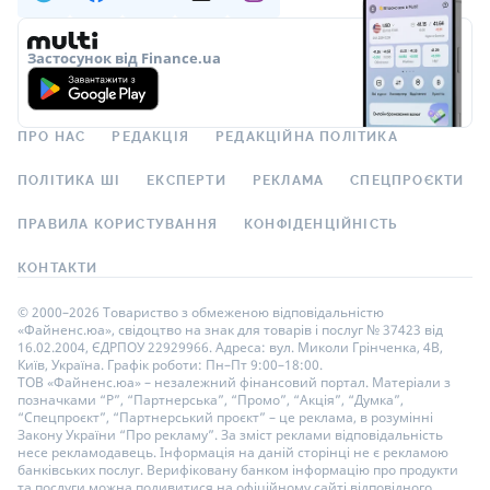
Застосунок від Finance.ua
ПРО НАС
РЕДАКЦІЯ
РЕДАКЦІЙНА ПОЛІТИКА
ПОЛІТИКА ШІ
ЕКСПЕРТИ
РЕКЛАМА
СПЕЦПРОЄКТИ
ПРАВИЛА КОРИСТУВАННЯ
КОНФІДЕНЦІЙНІСТЬ
КОНТАКТИ
© 2000–2026 Товариство з обмеженою відповідальністю
«Файненс.юа», свідоцтво на знак для товарів і послуг № 37423 від
16.02.2004, ЄДРПОУ 22929966. Адреса: вул. Миколи Грінченка, 4В,
Київ, Україна. Графік роботи: Пн–Пт 9:00–18:00.
ТОВ «Файненс.юа» – незалежний фінансовий портал. Матеріали з
позначками “Р”, “Партнерська”, “Промо”, “Акція”, “Думка”,
“Спецпроєкт”, “Партнерський проєкт” – це реклама, в розумінні
Закону України “Про рекламу”. За зміст реклами відповідальність
несе рекламодавець. Інформація на даній сторінці не є рекламою
банківських послуг. Верифіковану банком інформацію про продукти
та послуги можна подивитися на офіційному сайті відповідного