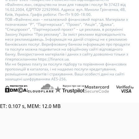
«Файненс.юа», свідоцтво на знак для товарів і послуг № 37423 від
16.02.2004, ЄДРПОУ 22929966. Адреса: вул. Миколи Грінченка, 4В,
Київ, Україна. Графік роботи: Пн–Пт 9:00–18:00.
ТОВ «Файненс.юа» – незалежний фінансовий портал. Матеріали з
позначками “Р”, “Партнерська”, “Промо”, “Акція”, “Думка”,
“Спецпроєкт”, “Партнерський проєкт” – це реклама, в розумінні
Закону України “Про рекламу”. За зміст реклами відповідальність
несе рекламодавець. Інформація на даній сторінці не є рекламою
банківських послуг. Верифіковану банком інформацію про продукти
та послуги можна подивитися на офіційному сайті відповідного
банку. Використання матеріалів і даних з сайту дозволено тільки з
гіперпосиланням https://finance.ua.
Ми не беремо плату за послуги підбору та порівняння фінансових
пропозицій в каталогах, і не надаємо послуги кредитування,
розміщення депозитів і страхування. Ваші особисті дані на сайті
захищені шифруванням AES-256.
ET: 0.107 s, MEM: 12.0 MB