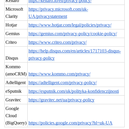
Keitaro
https://keitaro.io/en/privacy-policy/
Microsoft
https://privacy.microsoft.com/uk-
Clarity
UA/privacystatement
Hotjar
https://www.hotjar.com/legal/policies/privacy/
Gemius
https://gemius.com/privacy-policy/cookie-policy/
Criteo
https://www.criteo.com/privacy/
https://help.disqus.com/en/articles/1717103-disqus-
Disqus
privacy-policy
Kommo
(amoCRM)
https://www.kommo.com/privacy/
Adtelligent
https://adtelligent.com/privacy-policy/
eSputnik
https://esputnik.com/uk/polityka-konfidenczijnosti
Gravitec
https://gravitec.net/ua/privacy-policy
Google
Cloud
(BigQuery)
https://policies.google.com/privacy?hl=uk-UA