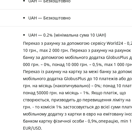
UAH — Безкоштовно
UAH — Безкоштовно
UAH — 0.2% (мінімальна сума 10 UAH)
Переказ з рахунку за допомогою сервісу World24 - 0,
10 грн., max 2 000 грн. Переказ з рахунку на рахунок
банку за допомогою мобільного додатка GlobusPlus д
000 грн. – 0%, понад 10 000 грн. – 0,5%, max 1 000 грн
Переказ із рахунку на картку за межі банку за допо
мобільного додатка GlobusPlus до 10 платежів або до
грн. на місяць (накопичувально) – 0%; понад 10 пла
понад 50000 грн. на місяць – 1%. Якщо платіж, що
створюється, призводить до перевищення ліміту на 
грн. - то комісія 1% застосовується до всієї суми плат
мобільному додатку з картки в євро на емітовану ін
банком картку фізичної особи - 0,9%,операцію, min 1
EUR/USD.