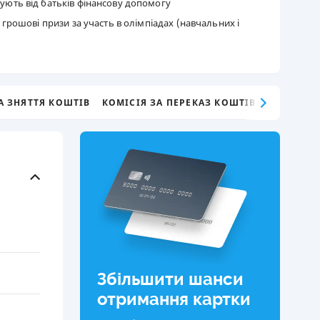
мують від батьків фінансову допомогу
, грошові призи за участь в олімпіадах (навчальних і
КИ ПО
ВАННЮ
ХОВІ ПОЛІСИ
І КОМПАНІЇ
А ЗНЯТТЯ КОШТІВ
КОМІСІЯ ЗА ПЕРЕКАЗ КОШТІВ
 ПРО СТРАХОВІ
Ї
А І ОПЛАТА
И
Збільшити шанси
отримання картки