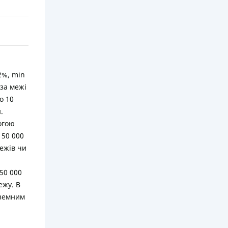
2%, min
 за межі
о 10
.
могою
 50 000
тежів чи
50 000
ежу. В
оземним