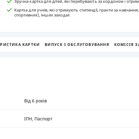
Зручна картка для дітей, які перебувають за кордоном і отри
Картка для учнів, які отримують стипендії, гранти за навчання
РЕЙТИНГ ДЕБЕТОВИХ
ПУТІВНИ
спортивних), інших заходах
КАРТОК
СТРАХУ
ЩОМІСЯЧНИЙ ОГЛЯД
ВСІ СТРА
КЕШБЕКУ
СТРАХОВ
ЕРИСТИКА КАРТКИ
ВИПУСК І ОБСЛУГОВУВАННЯ
КОМІСІЯ З
ПУТІВНИКИ ПО
БАНКІВСЬКИХ КАРТКАХ
ВІДГУКИ
КОМПАНІ
ДОСТАВК
КОНТАКТ
Від 6 років
ІПН, Паспорт