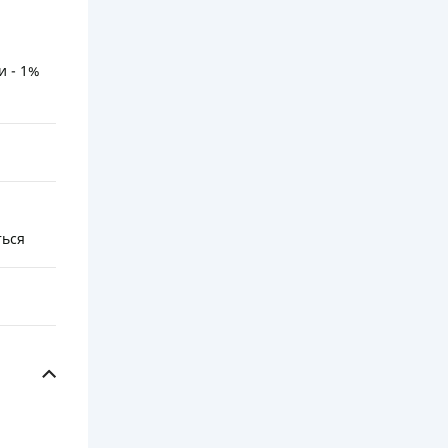
и - 1%
ться