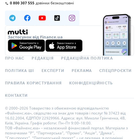
0 800 307 555
дзвінки безкоштовні
Застосунок від Finance.ua
ПРО НАС
РЕДАКЦІЯ
РЕДАКЦІЙНА ПОЛІТИКА
ПОЛІТИКА ШІ
ЕКСПЕРТИ
РЕКЛАМА
СПЕЦПРОЄКТИ
ПРАВИЛА КОРИСТУВАННЯ
КОНФІДЕНЦІЙНІСТЬ
КОНТАКТИ
© 2000–2026 Товариство з обмеженою відповідальністю
«Файненс.юа», свідоцтво на знак для товарів і послуг № 37423 від
16.02.2004, ЄДРПОУ 22929966. Адреса: вул. Миколи Грінченка, 4В,
Київ, Україна. Графік роботи: Пн–Пт 9:00–18:00.
ТОВ «Файненс.юа» – незалежний фінансовий портал. Матеріали з
позначками “Р”, “Партнерська”, “Промо”, “Акція”, “Думка”,
“Спецпроєкт”, “Партнерський проєкт” – це реклама, в розумінні