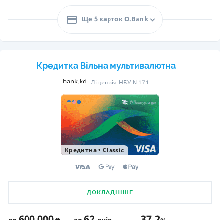
Ще 5 карток O.Bank
Кредитка Вільна мультивалютна
bank.kd
Ліцензія НБУ №171
Кредитна
•
Classic
ДОКЛАДНІШЕ
600 000
62
37,2
до
₴
до
днів
%