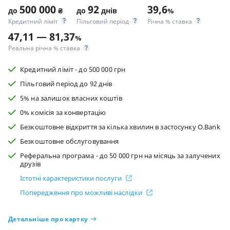
500 000
92
39,6
до
₴
до
днів
%
Кредитний ліміт
Пільговий період
Річна % ставка
47,11 — 81,37
%
Реальна річна % ставка
Кредитний ліміт - до 500 000 грн
Пільговий період до 92 днів
5% на залишок власних коштів
0% комісія за конвертацію
Безкоштовне відкриття за кілька хвилин в застосунку O.Bank
Безкоштовне обслуговування
Реферальна програма - до 50 000 грн на місяць за залучених
друзів
Істотні характеристики послуги
Попередження про можливі наслідки
Детальніше про картку