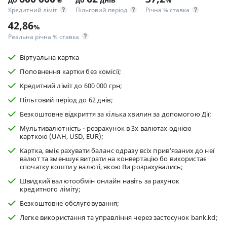
Кредитний ліміт
Пільговий період
Річна % ставка
42,86
%
Реальна річна % ставка
Віртуальна картка
Поповнення картки без комісії;
Кредитний ліміт до 600 000 грн;
Пільговий період до 62 днів;
Безкоштовне відкриття за кілька хвилин за допомогою Дії;
Мультивалютність - розрахунок в 3х валютах однією
карткою (UAH, USD, EUR);
Картка, вміє рахувати баланс одразу всіх прив'язаних до неї
валют та зменшує витрати на конвертацію бо використає
спочатку кошти у валюті, якою Ви розрахувались;
Швидкий валютообмін онлайн навіть за рахунок
кредитного ліміту;
Безкоштовне обслуговування;
Легке використання та управління через застосунок bank.kd;