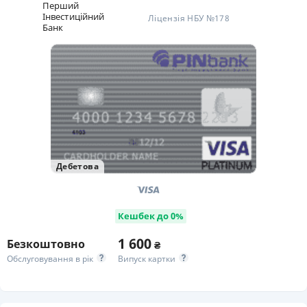
Перший
Iнвестицiйний
Ліцензія НБУ №178
Банк
Дебетова
Кешбек до 0%
1 600
Безкоштовно
₴
Обслуговування в рік
Випуск картки