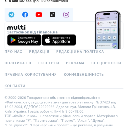
0 800 307 555
дзвінки безкоштовні
Застосунок від Finance.ua
ПРО НАС
РЕДАКЦІЯ
РЕДАКЦІЙНА ПОЛІТИКА
ПОЛІТИКА ШІ
ЕКСПЕРТИ
РЕКЛАМА
СПЕЦПРОЄКТИ
ПРАВИЛА КОРИСТУВАННЯ
КОНФІДЕНЦІЙНІСТЬ
КОНТАКТИ
© 2000–2026 Товариство з обмеженою відповідальністю
«Файненс.юа», свідоцтво на знак для товарів і послуг № 37423 від
16.02.2004, ЄДРПОУ 22929966. Адреса: вул. Миколи Грінченка, 4В,
Київ, Україна. Графік роботи: Пн–Пт 9:00–18:00.
ТОВ «Файненс.юа» – незалежний фінансовий портал. Матеріали з
позначками “Р”, “Партнерська”, “Промо”, “Акція”, “Думка”,
“Спецпроєкт”, “Партнерський проєкт” – це реклама, в розумінні