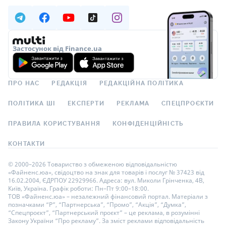
Застосунок від Finance.ua
ПРО НАС
РЕДАКЦІЯ
РЕДАКЦІЙНА ПОЛІТИКА
ПОЛІТИКА ШІ
ЕКСПЕРТИ
РЕКЛАМА
СПЕЦПРОЄКТИ
ПРАВИЛА КОРИСТУВАННЯ
КОНФІДЕНЦІЙНІСТЬ
КОНТАКТИ
© 2000–2026 Товариство з обмеженою відповідальністю
«Файненс.юа», свідоцтво на знак для товарів і послуг № 37423 від
16.02.2004, ЄДРПОУ 22929966. Адреса: вул. Миколи Грінченка, 4В,
Київ, Україна. Графік роботи: Пн–Пт 9:00–18:00.
ТОВ «Файненс.юа» – незалежний фінансовий портал. Матеріали з
позначками “Р”, “Партнерська”, “Промо”, “Акція”, “Думка”,
“Спецпроєкт”, “Партнерський проєкт” – це реклама, в розумінні
Закону України “Про рекламу”. За зміст реклами відповідальність