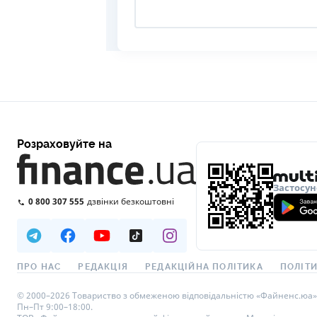
Розраховуйте на
Застосун
0 800 307 555
дзвінки безкоштовні
ПРО НАС
РЕДАКЦІЯ
РЕДАКЦІЙНА ПОЛІТИКА
ПОЛІТИ
© 2000–2026 Товариство з обмеженою відповідальністю «Файненс.юа», св
Пн–Пт 9:00–18:00.