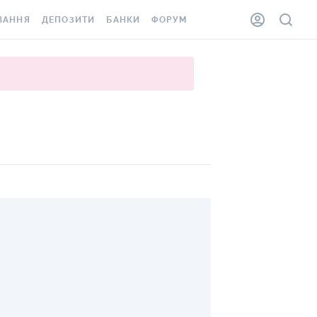
ВАННЯ
ДЕПОЗИТИ
БАНКИ
ФОРУМ
ІЛКА
ВСІ ДЕПОЗИТИ
ВСІ БАНКИ
АННЯ ЖИТЛА ВІД
ДЕПОЗИТИ В USD
ВІДГУКИ ПРО БАНКИ
 ШАХЕДІВ
ДЕПОЗИТИ В EUR
МІКРОФІНАНСОВІ
ХОВКА ЗА КОРДОН
ОРГАНІЗАЦІЇ
БОНУС ДО ДЕПОЗИТІВ
ВІДГУКИ ПРО МФО
УМОВИ АКЦІЇ
КАРТА
ПИТАННЯ ТА ВІДПОВІДІ
ННА ВІНЬЄТКА
ДЕПОЗИТНИЙ КАЛЬКУЛЯТОР
 СПІВРОБІТНИКІВ
ПУТІВНИКИ ПО
SSISTANCE
ЗАОЩАДЖЕННЯМ
АННЯ ВІД
Х ВИПАДКІВ