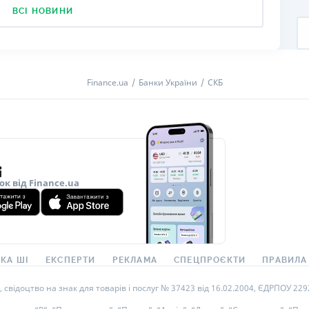
ВСІ НОВИНИ
Finance.ua
Банки України
СКБ
ок від Finance.ua
КА ШІ
ЕКСПЕРТИ
РЕКЛАМА
СПЕЦПРОЄКТИ
ПРАВИЛА
ідоцтво на знак для товарів і послуг № 37423 від 16.02.2004, ЄДРПОУ 22929