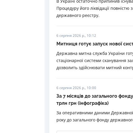
В Україні остаточно припинив існува
Процедуру його ліквідації повністю 
державного реєстру.
6 серпня 2026 р., 10:12
Митниця готує запуск нової сис
Державна митна служба України готу
стаціонарної системи сканування зал
дозволить здійснювати митний контр
6 серпня 2026 р., 10:00
За 7 місяців до загального фон
трлн грн (інфографіка)
За оперативними даними Державної 
року до загального фонду державног