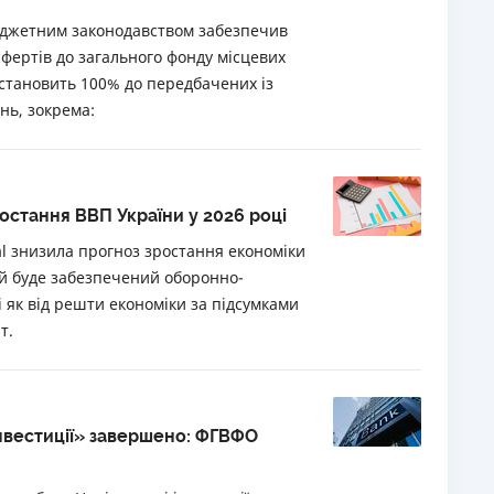
бюджетним законодавством забезпечив
РЕЙТИНГ ДЕБЕТОВИХ
ПУТІВНИ
ертів до загального фонду місцевих
КАРТОК
СТРАХУ
 становить 100% до передбачених із
ЩОМІСЯЧНИЙ ОГЛЯД
ВСІ СТРА
нь, зокрема:
КЕШБЕКУ
СТРАХОВ
ПУТІВНИКИ ПО
БАНКІВСЬКИХ КАРТКАХ
ВІДГУКИ
КОМПАНІ
ростання ВВП України у 2026 році
al знизила прогноз зростання економіки
ДОСТАВК
ий буде забезпечений оборонно-
КОНТАКТ
 як від решти економіки за підсумками
т.
інвестиції» завершено: ФГВФО