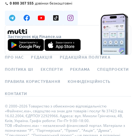
0 800 307 555
дзвінки безкоштовні
Застосунок від Finance.ua
ПРО НАС
РЕДАКЦІЯ
РЕДАКЦІЙНА ПОЛІТИКА
ПОЛІТИКА ШІ
ЕКСПЕРТИ
РЕКЛАМА
СПЕЦПРОЄКТИ
ПРАВИЛА КОРИСТУВАННЯ
КОНФІДЕНЦІЙНІСТЬ
КОНТАКТИ
© 2000–2026 Товариство з обмеженою відповідальністю
«Файненс.юа», свідоцтво на знак для товарів і послуг № 37423 від
16.02.2004, ЄДРПОУ 22929966. Адреса: вул. Миколи Грінченка, 4В,
Київ, Україна. Графік роботи: Пн–Пт 9:00–18:00.
ТОВ «Файненс.юа» – незалежний фінансовий портал. Матеріали з
позначками “Р”, “Партнерська”, “Промо”, “Акція”, “Думка”,
“Спецпроєкт”, “Партнерський проєкт” – це реклама, в розумінні