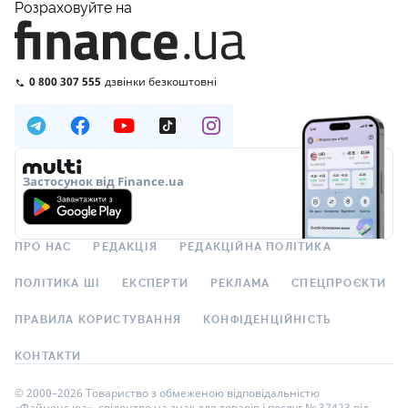
Розраховуйте на
0 800 307 555
дзвінки безкоштовні
Застосунок від Finance.ua
ПРО НАС
РЕДАКЦІЯ
РЕДАКЦІЙНА ПОЛІТИКА
ПОЛІТИКА ШІ
ЕКСПЕРТИ
РЕКЛАМА
СПЕЦПРОЄКТИ
ПРАВИЛА КОРИСТУВАННЯ
КОНФІДЕНЦІЙНІСТЬ
КОНТАКТИ
© 2000–2026 Товариство з обмеженою відповідальністю
«Файненс.юа», свідоцтво на знак для товарів і послуг № 37423 від