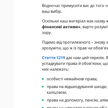
Водночас примусити вас до того ч
ваш вибір.
Оскільки наш матеріал має назву
фінансові активи»
, варто розум
зору.
Підемо від протилежного – знову 
зрозуміти, що ж із прав чи обов’я
Стаття 1219
дає нам цей перелік.
успадкувати права й обов'язки, щ
них належать:
особисті немайнові права;
права на відшкодування шкоди,
каліцтвом;
права на допомогу, пенсію, алі
права на членство в різних об'