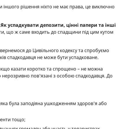
и іншого рішення ніхто не має права, це виключно
«Як успадкувати депозити, цінні папери та інші
іти, що ж саме входить до спадщини під цим кутом
звернемося до Цивільного кодексу та спробуємо
зків спадкодавця не може бути успадковане.
 Якщо казати коротко та спрощено – не можна
о нерозривно пов'язані з особою спадкодавця. До
 яка була заподіяна ушкодженням здоров'я або
менти тощо;
єднаннях громадян або участь у товариствах.