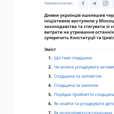
Підпишіться на нас:
Днями українців ошелешив черг
ініціативою виступили у Мінсо
законодавства та стягувати зі
витрати на утримання останніх,
суперечить Конституції та Цивіл
Зміст
1.
Що таке спадщина
2.
Чи можна успадкувати активи 
3.
Спадщина за заповітом
4.
Спадщина за законом
5.
Порядок прийняття спадщин
6.
Як знайти та успадкувати деп
7.
Як розподіляється спадщина, 