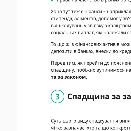
Хоча тут теж є нюанси – наприклад,
стипендії, аліментів, допомог у з
відшкодувань у зв’язку з каліцтв
соціальних виплат, які належали с
То що ж із фінансових активів мож
депозити в банках, внески до кред
Перед тим, як перейти до пояснен
спадщину, побіжно зупинимося на
та за законом
.
Спадщина за з
Суть цього виду спадкування випл
чітко зазначає, хто та що конкретн