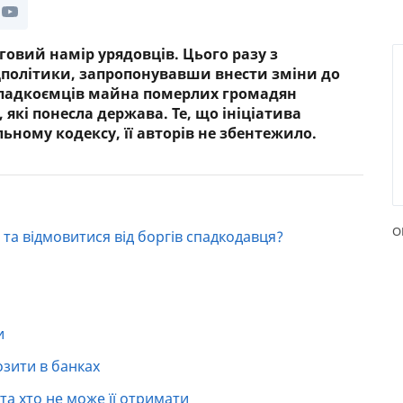
РЕЙТИНГ ДЕБЕТОВИХ
ПУТІВН
КАРТОК
СТРАХУ
овий намір урядовців. Цього разу з
цполітики, запропонувавши внести зміни до
ЩОМІСЯЧНИЙ ОГЛЯД
ВСІ СТР
 спадкоємців майна померлих громадян
КЕШБЕКУ
 які понесла держава. Те, що ініціатива
СТРАХОВ
ьному кодексу, її авторів не збентежило.
ПУТІВНИКИ ПО
БАНКІВСЬКИХ КАРТКАХ
ВІДГУКИ
КОМПАН
ДОСТАВК
О
та відмовитися від боргів спадкодавця?
КОНТАК
и
озити в банках
та хто не може її отримати