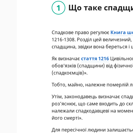
Що таке спадщ
Спадкове право регулює
Книга шо
1216-1308. Розділ цей величезний
спадщина, звідки вона береться і 
Як визначає
стаття 1216
Цивільног
обов'язків (спадщини) від фізично
(спадкоємців)».
Тобто, майно, належне померлій л
Утім, законодавець визначає спадщ
роз’яснює, що саме входить до ск
належали спадкодавцеві на момен
його смерті».
Для пересічної людини залишаєтьс