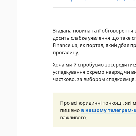
Згадана новина та її обговорення 
досить слабке уявлення що таке с
Finance.ua, як портал, який дбає п
прогалину.
Хоча ми й спробуємо зосередитися
успадкування окремо навряд чи в
частково, за вибором спадкоємця. 
Про всі юридичні тонкощі, які 
пишемо
в нашому телеграм-
важливого.