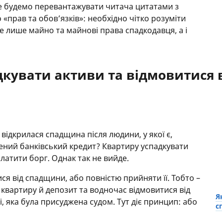
Не будемо перевантажувати читача цитатами з
«прав та обов’язків»: необхідно чітко розуміти
е лише майно та майнові права спадкодавця, а і
кувати активи та відмовитися в
відкрилася спадщина після людини, у якої є,
ений банківський кредит? Квартиру успадкувати
платити борг. Однак так не вийде.
я від спадщини, або повністю прийняти її. Тобто –
 квартиру й депозит та водночас відмовитися від
Я
, яка була присуджена судом. Тут діє принцип: або
с