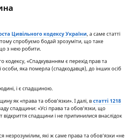
ина
ста Цивільного кодексу України
, а саме статті
, тому спробуємо бодай зрозуміти, що таке
що з нею робити.
о кодексу, «Спадкуванням є перехід прав та
ї особи, яка померла (спадкодавця), до інших осіб
юдині, і є спадщиною.
ину як «права та обов’язки». І далі, в
статті 1218
ладу спадщини: «Усі права та обов'язки, що
т відкриття спадщини і не припинилися внаслідок
я незрозумілим, які ж саме права та обов’язки «не