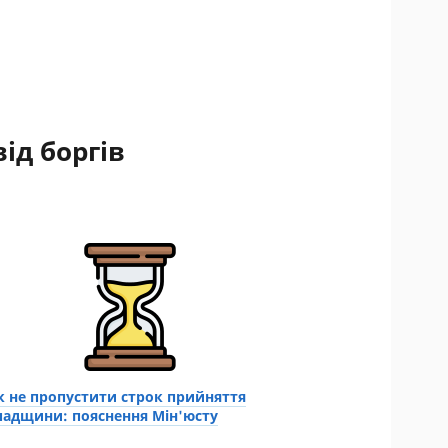
ід боргів
к не пропустити строк прийняття
падщини: пояснення Мін'юсту