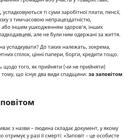
 успадковуються ті суми заробітної плати, пенсії,
в’язку з тимчасовою непрацездатністю,
ом або іншим ушкодженням здоров’я, інших
падкодавцеві, але не були ним одержані за життя.
на успадкувати? До таких належать, зокрема,
итних спілок, цінні папери, борги, кредити тощо.
ь щодо того, як прийняти (чи не прийняти)
 тому, що існує два види спадщини:
за заповітом
аповітом
иває з назви – людина складає документ, у якому
о отримує у разі її смерті: «Заповіт – це особисте