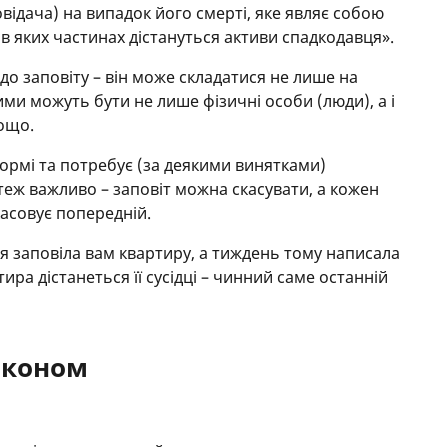
ідача) на випадок його смерті, яке являє собою
 в яких частинах дістануться активи спадкодавця».
о заповіту – він може складатися не лише на
кими можуть бути не лише фізичні особи (люди), а і
тощо.
формі та потребує (за деякими винятками)
 теж важливо – заповіт можна скасувати, а кожен
асовує попередній.
я заповіла вам квартиру, а тиждень тому написала
ира дістанеться її сусідці – чинний саме останній
аконом