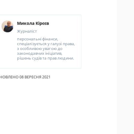
ИКИ ПО
ВАННЮ
Микола Кірєєв
АХОВІ ПОЛІСИ
Журналіст
персональні фінанси,
І КОМПАНІЇ
спеціалізується у галузі права,
з особливою увагою до
 ПРО СТРАХОВІ
законодавчих ініціатив,
ІЇ
рішень судів та прав людини.
А І ОПЛАТА
НОВЛЕНО 08 ВЕРЕСНЯ 2021
ТИ