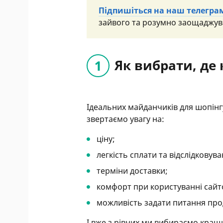
Підпишіться на наш телегра
зайвого та розумно заощаджув
Як вибрати, де
Ідеальних майданчиків для шопінг
звертаємо увагу на:
ціну;
легкість сплати та відслідковув
терміни доставки;
комфорт при користуванні сайт
можливість задати питання про
І вже з рівних ми вибираємо кра