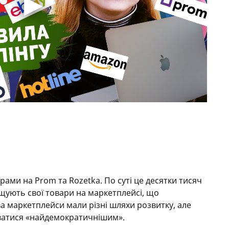
арами на Prom та Rozetka. По суті це десятки тисяч
міщують свої товари на маркетплейсі, що
а маркетплейси мали різні шляхи розвитку, але
ватися «найдемократичнішим».