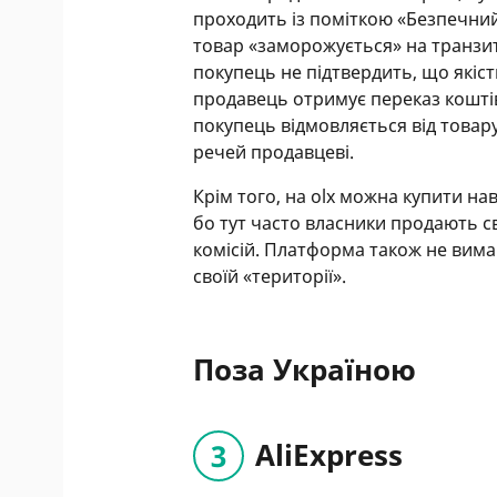
проходить із поміткою «Безпечний
товар «заморожується» на транзи
покупець не підтвердить, що якість
продавець отримує переказ коштів н
покупець відмовляється від товару
речей продавцеві.
Крім того, на olx можна купити на
бо тут часто власники продають св
комісій. Платформа також не вимаг
своїй «території».
Поза Україною
AliExpress