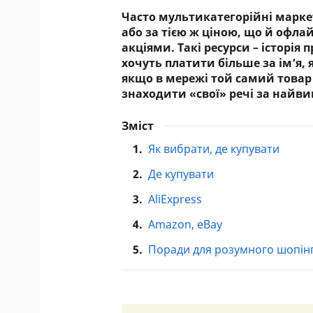
Часто мультикатегорійні марк
або за тією ж ціною, що й офл
акціями. Такі ресурси – історія
хочуть платити більше за ім’я, 
якщо в мережі той самий товар
знаходити «свої» речі за найв
Зміст
1.
Як вибрати, де купувати
2.
Де купувати
3.
AliExpress
4.
Amazon, eBay
5.
Поради для розумного шопін