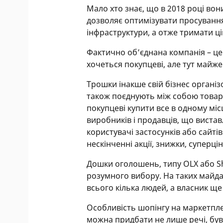
Мало хто знає, що в 2018 році вон
дозволяє оптимізувати просування
інфраструктури, а отже тримати ці
Фактично об’єднана компанія – це 
хочеться покупцеві, але тут майж
Трошки інакше свій бізнес організо
також поєднують між собою товари
покупцеві купити все в одному місц
виробників і продавців, що вистав
користувачі застосунків або сайті
нескінченні акції, знижки, суперц
Дошки оголошень, типу OLX або S
розумного вибору. На таких майда
всього кілька людей, а власник ще
Особливість шопінгу на маркетпле
можна придбати не лише речі, бувш