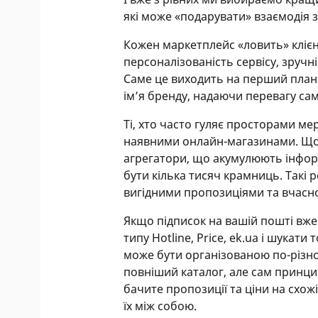
які може «подарувати» взаємодія 
Кожен маркетплейс «ловить» клієн
персоналізованість сервісу, зручн
Саме це виходить на перший план у
ім’я бренду, надаючи перевагу сам
Ті, хто часто гуляє просторами ме
наявними онлайн-магазинами. Щоби
агрегатори, що акумулюють інфор
бути кілька тисяч крамниць. Такі
вигідними пропозиціями та вчасн
Якщо підписок на вашій пошті вже
типу Hotline, Price, ek.ua і шукат
може бути організованою по-різно
повніший каталог, але сам принци
бачите пропозиції та ціни на схож
їх між собою.