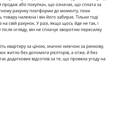
 продаж або покупка», що означає, що сплата за
тному рахунку платформи до моменту, поки
 товару належна і він його забирає. Тільки тоді
а свій рахунок. У разі, якщо щось йде не так, і
 після огляду, він не сплачує зворотню пересилку
віть квартиру за ціною, значно нижчою за ринкову,
оє житло без допомоги рієлторів, а отже, й без
ає додаткових відсотків за те, що провела угоду на