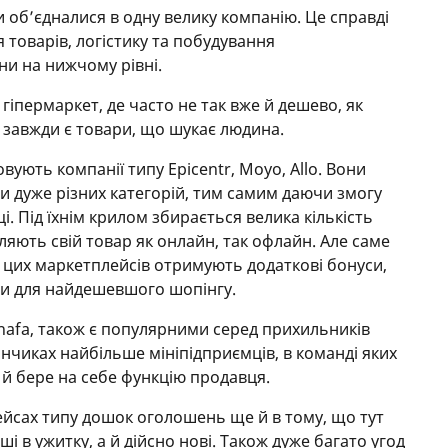
и об’єдналися в одну велику компанію. Це справді
 товарів, логістику та побудування
ни на нижчому рівні.
гіпермаркет, де часто не так вже й дешево, як
е завжди є товари, що шукає людина.
вують компанії типу Epicentr, Moyo, Allo. Вони
 дуже різних категорій, тим самим даючи змогу
і. Під їхнім крилом збирається велика кількість
ляють свій товар як онлайн, так офлайн. Але саме
в цих маркетплейсів отримують додаткові бонуси,
іни для найдешевшого шопінгу.
hafa, також є популярними серед прихильників
нчиках найбільше мініпідприємців, в команді яких
 й бере на себе функцію продавця.
йсах типу дошок оголошень ще й в тому, що тут
і в ужитку, а й дійсно нові. Також дуже багато угод