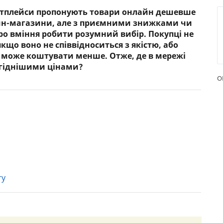
етплейси пропонують товари онлайн дешевше
РЕЙТИНГ ДЕБЕТОВИХ
ПУТІВН
айн-магазини, але з приємними знижками чи
КАРТОК
СТРАХУ
 про вміння робити розумний вибір. Покупці не
якщо воно не співвідноситься з якістю, або
ЩОМІСЯЧНИЙ ОГЛЯД
ВСІ СТР
 може коштувати менше. Отже, де в мережі
КЕШБЕКУ
игіднішими цінами?
СТРАХОВ
ПУТІВНИКИ ПО
О
БАНКІВСЬКИХ КАРТКАХ
ВІДГУКИ
КОМПАН
ДОСТАВК
КОНТАК
гу