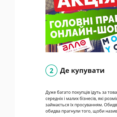
Де купувати
Дуже багато покупців їдуть за тов
середніх і малих бізнесів, які роз
займається їх просуванням. Обидв
обидва прагнули того, щоби нази