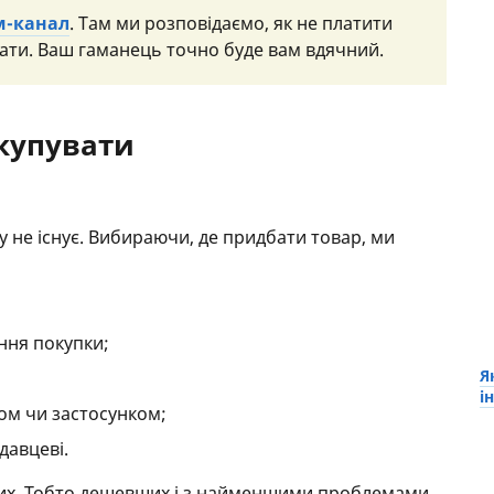
м-канал
. Там ми розповідаємо, як не платити
ати. Ваш гаманець точно буде вам вдячний.
 купувати
у не існує. Вибираючи, де придбати товар, ми
ання покупки;
Я
і
ом чи застосунком;
давцеві.
щих. Тобто дешевших і з найменшими проблемами,