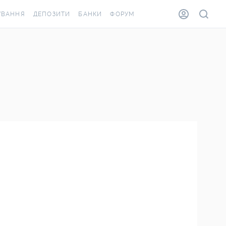
УВАННЯ
ДЕПОЗИТИ
БАНКИ
ФОРУМ
ВІЛКА
ВСІ ДЕПОЗИТИ
ВСІ БАНКИ
ВАННЯ ЖИТЛА ВІД
ДЕПОЗИТИ В USD
ВІДГУКИ ПРО БАНКИ
А ШАХЕДІВ
ДЕПОЗИТИ В EUR
МІКРОФІНАНСОВІ
АХОВКА ЗА КОРДОН
ОРГАНІЗАЦІЇ
БОНУС ДО ДЕПОЗИТІВ
ВІДГУКИ ПРО МФО
УМОВИ АКЦІЇ
КАРТА
ПИТАННЯ ТА ВІДПОВІДІ
ОННА ВІНЬЄТКА
ДЕПОЗИТНИЙ КАЛЬКУЛЯТОР
Я СПІВРОБІТНИКІВ
ПУТІВНИКИ ПО
ASSISTANCE
ЗАОЩАДЖЕННЯМ
ВАННЯ ВІД
ИХ ВИПАДКІВ